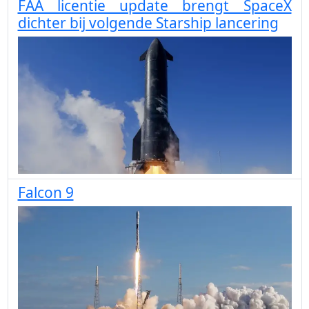
FAA licentie update brengt SpaceX
dichter bij volgende Starship lancering
Falcon 9