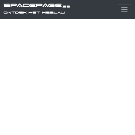
SPACEPAGE
.be
Ontdek het heelal!