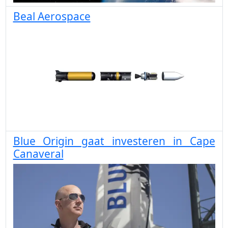
Beal Aerospace
Blue Origin gaat investeren in Cape
Canaveral