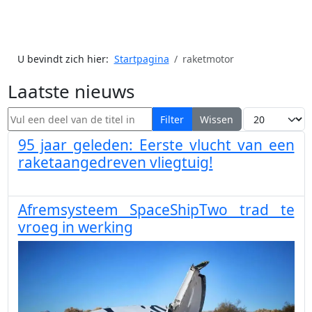
U bevindt zich hier:
Startpagina
raketmotor
Laatste nieuws
Vul een deel van de titel in
Toon #
Filter
Wissen
95 jaar geleden: Eerste vlucht van een
raketaangedreven vliegtuig!
Afremsysteem SpaceShipTwo trad te
vroeg in werking