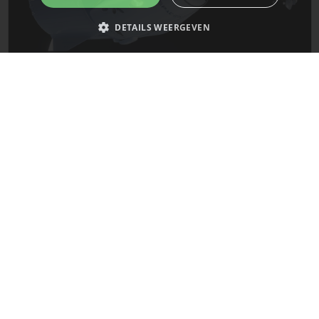
DETAILS WEERGEVEN
De laatste updates van SpaceX!
Strikt noodzakelijk
Prestatie
Targeting
Functioneel
Niet-geclassificeerd
Mars
Strikt noodzakelijke cookies maken de kernfunctionaliteiten van de
website mogelijk, zoals gebruikersaanmelding en accountbeheer. De
website kan niet goed worden gebruikt zonder de strikt noodzakelijke
cookies.
Naam
Provider
/
Domein
Vervaldatum
__cf_bm
29 minuten
Cloudflare Inc.
58 seconden
.x.com
De laatste updates over de planeet Mars!