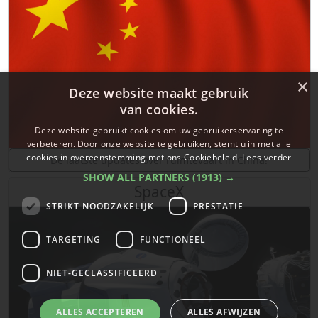
×
Deze website maakt gebruik
van cookies.
Deze website gebruikt cookies om uw gebruikerservaring te
verbeteren. Door onze website te gebruiken, stemt u in met alle
cookies in overeenstemming met ons Cookiebeleid.
Lees verder
De laatste updates over ruimtevaart in China!
SHOW ALL PARTNERS
(1913) →
SpaceX
STRIKT NOODZAKELIJK
PRESTATIE
TARGETING
FUNCTIONEEL
NIET-GECLASSIFICEERD
ALLES ACCEPTEREN
ALLES AFWIJZEN