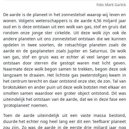
Foto: Mark Garlick
De aarde is de planeet in het zonnestelsel waarop wij leven en
wonen. Volgens wetenschappers is de aarde 4,56 miljard jaar
oud en is deze ontstaan uit een wolk van gas, stof en gruis dat
rondom onze jonge ster cirkelde. Uit deze wolk zijn ook de
andere planeten uit ons zonnestelsel ontstaan die we kunnen
opdelen in twee soorten, de rotsachtige planeten zoals de
aarde en de gasplaneten zoals Jupiter en Saturnus. De wolk
van gas, stof en gruis was er echter al veel langer en was
ontstaan door sterren die gestopt waren met licht geven.
Naarmate deze wolk begon samen te trekken, begon deze ook
langzaam te draaien. Het lichtste gas (waterstofgas) kwam in
het centrum terecht en daar ontstond onze ster, de zon. Tal van
brokstukken en ander puin uit deze wolk botsten met elkaar en
smolten samen waardoor een groter object ontstond. Dit was
uiteindelijk het ontstaan van de aarde, dat we in deze fase een
'protoplaneet' noemen.
Toen de aarde uiteindelijk uit een vaste massa bestond,
duurde het echter nog heel lang eer dit een 'leefbare' planeet
zou zijn. Zo was de aarde in de eerste drie miljard jaar nog