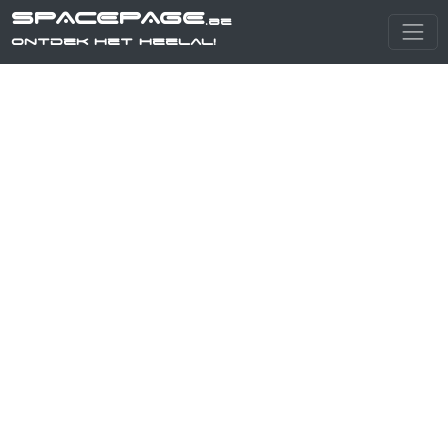
SPACEPAGE
.be
Ontdek het heelal!