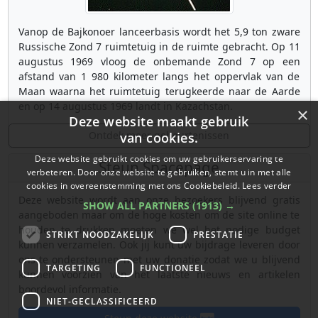
Vanop de Bajkonoer lanceerbasis wordt het 5,9 ton zware
Russische Zond 7 ruimtetuig in de ruimte gebracht. Op 11
augustus 1969 vloog de onbemande Zond 7 op een
afstand van 1 980 kilometer langs het oppervlak van de
Maan waarna het ruimtetuig terugkeerde naar de Aarde
en op 14 augustus 1969 landt in Kazachstan.
×
Deze website maakt gebruik
Ontdek meer gebeurtenissen
van cookies.
Deze website gebruikt cookies om uw gebruikerservaring te
Steun Spacepage
verbeteren. Door onze website te gebruiken, stemt u in met alle
cookies in overeenstemming met ons Cookiebeleid.
Lees verder
Deze website wordt aan onze bezoekers blijvend gratis
SHOW ALL PARTNERS
(1913) →
aangeboden maar om de hoge kosten om de site online te
houden te drukken moeten we wel het nodige budget
STRIKT NOODZAKELIJK
PRESTATIE
kunnen verzamelen. Ook jij kunt uw bijdrage leveren door
ons te ondersteunen met uw donatie zodat we u blijvend
TARGETING
FUNCTIONEEL
kunnen voorzien van het laatste nieuws en artikelen
boordevol informatie.
NIET-GECLASSIFICEERD