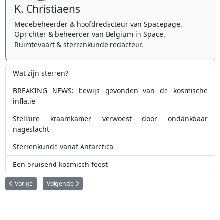
K. Christiaens
Medebeheerder & hoofdredacteur van Spacepage.
Oprichter & beheerder van Belgium in Space.
Ruimtevaart & sterrenkunde redacteur.
Wat zijn sterren?
BREAKING NEWS: bewijs gevonden van de kosmische
inflatie
Stellaire kraamkamer verwoest door ondankbaar
nageslacht
Sterrenkunde vanaf Antarctica
Een bruisend kosmisch feest
Vorig artikel: Wat is de Melkweg?
Volgende artikel: Hoeveel planeten zijn er?
Vorige
Volgende