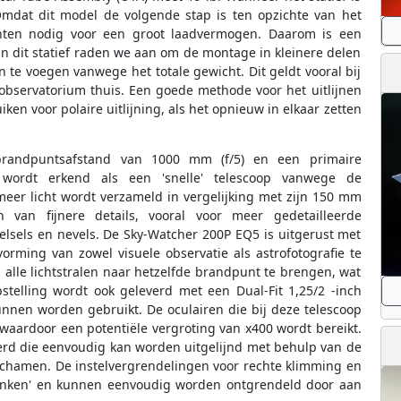
mdat dit model de volgende stap is ten opzichte van het
hten nodig voor een groot laadvermogen. Daarom is een
an dit statief raden we aan om de montage in kleinere delen
 te voegen vanwege het totale gewicht. Dit geldt vooral bij
 observatorium thuis. Een goede methode voor het uitlijnen
ken voor polaire uitlijning, als het opnieuw in elkaar zetten
brandpuntsafstand van 1000 mm (f/5) en een primaire
wordt erkend als een 'snelle' telescoop vanwege de
eer licht wordt verzameld in vergelijking met zijn 150 mm
 van fijnere details, vooral voor meer gedetailleerde
lsels en nevels. De Sky-Watcher 200P EQ5 is uitgerust met
rming van zowel visuele observatie als astrofotografie te
 alle lichtstralen naar hetzelfde brandpunt te brengen, wat
pstelling wordt ook geleverd met een Dual-Fit 1,25/2 -inch
unnen worden gebruikt. De oculairen die bij deze telescoop
aardoor een potentiële vergroting van x400 wordt bereikt.
erd die eenvoudig kan worden uitgelijnd met behulp van de
lichamen. De instelvergrendelingen voor rechte klimming en
wenken' en kunnen eenvoudig worden ontgrendeld door aan