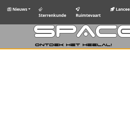
Nieuws
Lancee
Sterrenkunde
Ruimtevaart
SPAC
Ontdek het heelal!