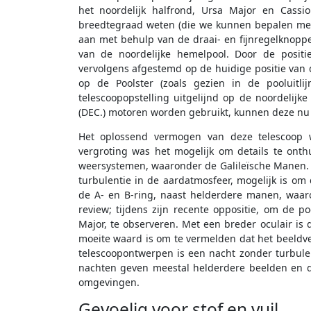
het noordelijk halfrond, Ursa Major en Cassio
breedtegraad weten (die we kunnen bepalen me
aan met behulp van de draai- en fijnregelknopp
van de noordelijke hemelpool. Door de positi
vervolgens afgestemd op de huidige positie va
op de Poolster (zoals gezien in de pooluitlij
telescoopopstelling uitgelijnd op de noordelijke
(DEC.) motoren worden gebruikt, kunnen deze n
Het oplossend vermogen van deze telescoop w
vergroting was het mogelijk om details te onth
weersystemen, waaronder de Galileïsche Manen. T
turbulentie in de aardatmosfeer, mogelijk is om
de A- en B-ring, naast helderdere manen, waaro
review; tijdens zijn recente oppositie, om de p
Major, te observeren. Met een breder oculair is
moeite waard is om te vermelden dat het beeldveld
telescoopontwerpen is een nacht zonder turbulen
nachten geven meestal helderdere beelden en d
omgevingen.
Gevoelig voor stof en vuil