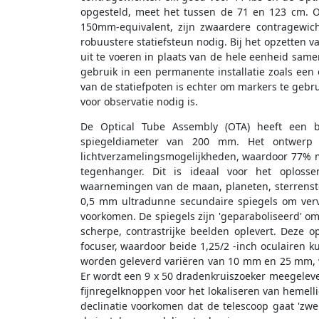
opgesteld, meet het tussen de 71 en 123 cm. O
150mm-equivalent, zijn zwaardere contragewic
robuustere statiefsteun nodig. Bij het opzetten v
uit te voeren in plaats van de hele eenheid samen
gebruik in een permanente installatie zoals een
van de statiefpoten is echter om markers te gebrui
voor observatie nodig is.
De Optical Tube Assembly (OTA) heeft een 
spiegeldiameter van 200 mm. Het ontwerp 
lichtverzamelingsmogelijkheden, waardoor 77% m
tegenhanger. Dit is ideaal voor het oplossen
waarnemingen van de maan, planeten, sterrenste
0,5 mm ultradunne secundaire spiegels om vervo
voorkomen. De spiegels zijn 'geparaboliseerd' om
scherpe, contrastrijke beelden oplevert. Deze o
focuser, waardoor beide 1,25/2 -inch oculairen k
worden geleverd variëren van 10 mm en 25 mm, w
Er wordt een 9 x 50 dradenkruiszoeker meegelev
fijnregelknoppen voor het lokaliseren van hemel
declinatie voorkomen dat de telescoop gaat 'z