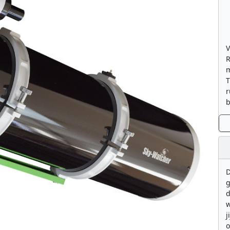
V
R
m
T
r
b
D
g
d
w
j