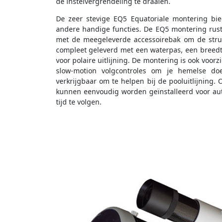
de instelvergrendeling te draaien.
De zeer stevige EQ5 Equatoriale montering bied
andere handige functies. De EQ5 montering rust s
met de meegeleverde accessoirebak om de struc
compleet geleverd met een waterpas, een breedte
voor polaire uitlijning. De montering is ook voo
slow-motion volgcontroles om je hemelse doe
verkrijgbaar om te helpen bij de pooluitlijning.
kunnen eenvoudig worden geïnstalleerd voor au
tijd te volgen.