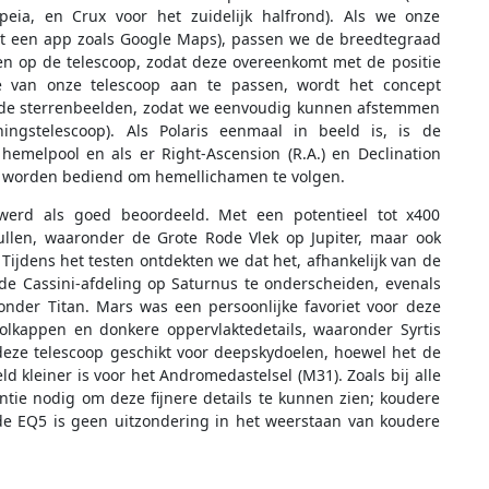
peia, en Crux voor het zuidelijk halfrond). Als we onze
t een app zoals Google Maps), passen we de breedtegraad
en op de telescoop, zodat deze overeenkomt met de positie
e van onze telescoop aan te passen, wordt het concept
n de sterrenbeelden, zodat we eenvoudig kunnen afstemmen
ningstelescoop). Als Polaris eenmaal in beeld is, is de
 hemelpool en als er Right-Ascension (R.A.) en Declination
u worden bediend om hemellichamen te volgen.
erd als goed beoordeeld. Met een potentieel tot x400
ullen, waaronder de Grote Rode Vlek op Jupiter, maar ook
ijdens het testen ontdekten we dat het, afhankelijk van de
 de Cassini-afdeling op Saturnus te onderscheiden, evenals
nder Titan. Mars was een persoonlijke favoriet voor deze
oolkappen en donkere oppervlaktedetails, waaronder Syrtis
 deze telescoop geschikt voor deepskydoelen, hoewel het de
 kleiner is voor het Andromedastelsel (M31). Zoals bij alle
tie nodig om deze fijnere details te kunnen zien; koudere
e EQ5 is geen uitzondering in het weerstaan van koudere