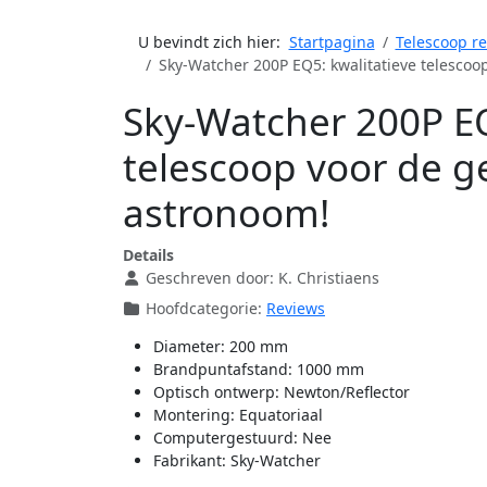
U bevindt zich hier:
Startpagina
Telescoop r
Sky-Watcher 200P EQ5: kwalitatieve telesco
Sky-Watcher 200P EQ
telescoop voor de 
astronoom!
Details
Geschreven door:
K. Christiaens
Hoofdcategorie:
Reviews
Diameter:
200 mm
Brandpuntafstand:
1000 mm
Optisch ontwerp:
Newton/Reflector
Montering:
Equatoriaal
Computergestuurd:
Nee
Fabrikant:
Sky-Watcher