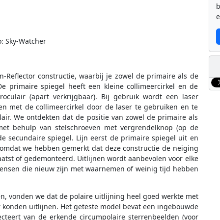
b
e
o: Sky-Watcher
Reflector constructie, waarbij je zowel de primaire als de
De primaire spiegel heeft een kleine collimeercirkel en de
roculair (apart verkrijgbaar). Bij gebruik wordt een laser
nen met de collimeercirkel door de laser te gebruiken en te
lair. We ontdekten dat de positie van zowel de primaire als
et behulp van stelschroeven met vergrendelknop (op de
 secundaire spiegel. Lijn eerst de primaire spiegel uit en
s omdat we hebben gemerkt dat deze constructie de neiging
plaatst of gedemonteerd. Uitlijnen wordt aanbevolen voor elke
mensen die nieuw zijn met waarnemen of weinig tijd hebben
, vonden we dat de polaire uitlijning heel goed werkte met
 konden uitlijnen. Het geteste model bevat een ingebouwde
jecteert van de erkende circumpolaire sterrenbeelden (voor