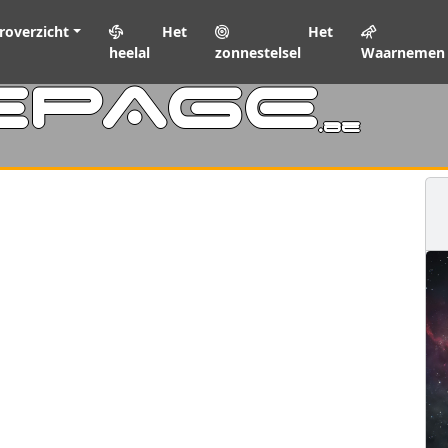
roverzicht
Het
Het
heelal
zonnestelsel
Waarnemen
EPAGE
.be