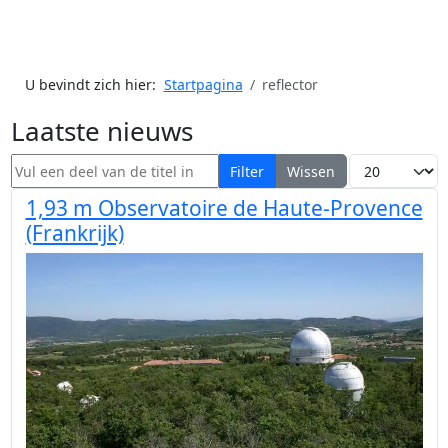
U bevindt zich hier:
Startpagina
reflector
Laatste nieuws
Vul een deel van de titel in
Toon #
Filter
Wissen
1,93 m Observatoire de Haute-Provence
(Frankrijk)