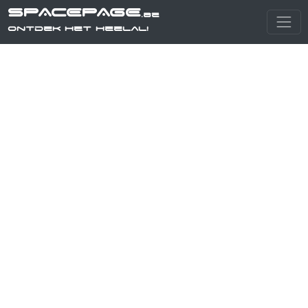
SPACEPAGE
.be
Ontdek het heelal!