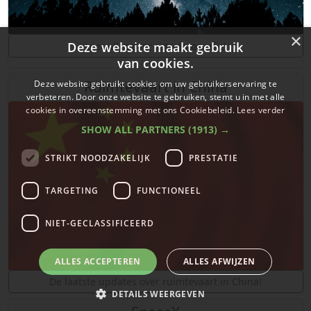
×
Deze website maakt gebruik
Leer alles over astrofotografie!
van cookies.
Ruimtevaart in China
Deze website gebruikt cookies om uw gebruikerservaring te
verbeteren. Door onze website te gebruiken, stemt u in met alle
cookies in overeenstemming met ons Cookiebeleid.
Lees verder
SHOW ALL PARTNERS
(1913) →
STRIKT NOODZAKELIJK
PRESTATIE
TARGETING
FUNCTIONEEL
NIET-GECLASSIFICEERD
ALLES ACCEPTEREN
ALLES AFWIJZEN
De laatste updates over ruimtevaart in China!
DETAILS WEERGEVEN