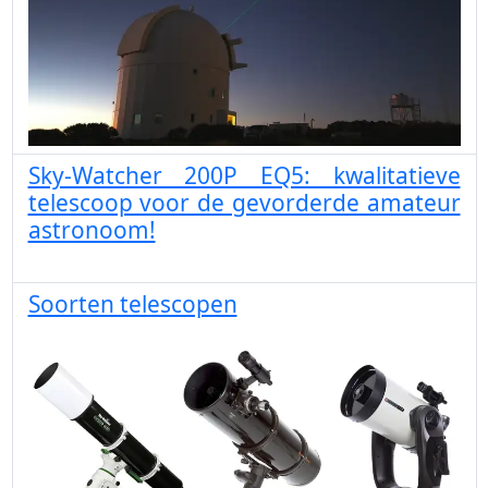
Sky-Watcher 200P EQ5: kwalitatieve
telescoop voor de gevorderde amateur
astronoom!
Soorten telescopen