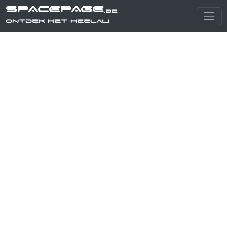
SPACEPAGE
.be
Ontdek het heelal!