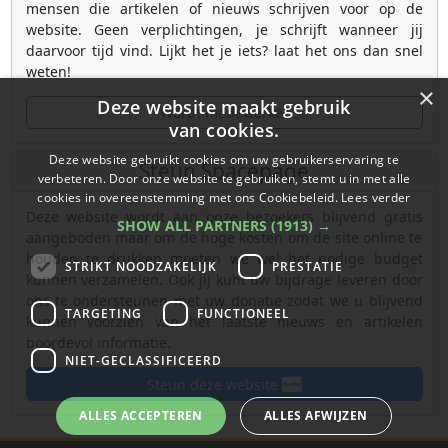
mensen die artikelen of nieuws schrijven voor op de
website. Geen verplichtingen, je schrijft wanneer jij
daarvoor tijd vind. Lijkt het je iets? laat het ons dan snel
weten!
×
Deze website maakt gebruik
Wordt medewerker
van cookies.
Deze website gebruikt cookies om uw gebruikerservaring te
Steun Spacepage
verbeteren. Door onze website te gebruiken, stemt u in met alle
cookies in overeenstemming met ons Cookiebeleid.
Lees verder
Deze website wordt aan onze bezoekers blijvend gratis
SHOW ALL PARTNERS
(1913) →
aangeboden maar om de hoge kosten om de site online te
houden te drukken moeten we wel het nodige budget
STRIKT NOODZAKELIJK
PRESTATIE
kunnen verzamelen. Ook jij kunt uw bijdrage leveren door
ons te ondersteunen met uw donatie zodat we u blijvend
TARGETING
FUNCTIONEEL
kunnen voorzien van het laatste nieuws en artikelen
boordevol informatie.
NIET-GECLASSIFICEERD
Steun deze website
ALLES ACCEPTEREN
ALLES AFWIJZEN