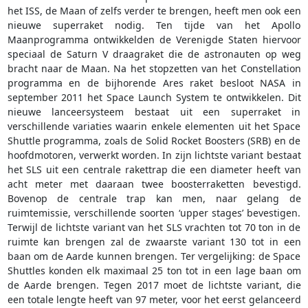
het ISS, de Maan of zelfs verder te brengen, heeft men ook een
nieuwe superraket nodig. Ten tijde van het Apollo
Maanprogramma ontwikkelden de Verenigde Staten hiervoor
speciaal de Saturn V draagraket die de astronauten op weg
bracht naar de Maan. Na het stopzetten van het Constellation
programma en de bijhorende Ares raket besloot NASA in
september 2011 het Space Launch System te ontwikkelen. Dit
nieuwe lanceersysteem bestaat uit een superraket in
verschillende variaties waarin enkele elementen uit het Space
Shuttle programma, zoals de Solid Rocket Boosters (SRB) en de
hoofdmotoren, verwerkt worden. In zijn lichtste variant bestaat
het SLS uit een centrale rakettrap die een diameter heeft van
acht meter met daaraan twee boosterraketten bevestigd.
Bovenop de centrale trap kan men, naar gelang de
ruimtemissie, verschillende soorten ‘upper stages’ bevestigen.
Terwijl de lichtste variant van het SLS vrachten tot 70 ton in de
ruimte kan brengen zal de zwaarste variant 130 tot in een
baan om de Aarde kunnen brengen. Ter vergelijking: de Space
Shuttles konden elk maximaal 25 ton tot in een lage baan om
de Aarde brengen. Tegen 2017 moet de lichtste variant, die
een totale lengte heeft van 97 meter, voor het eerst gelanceerd