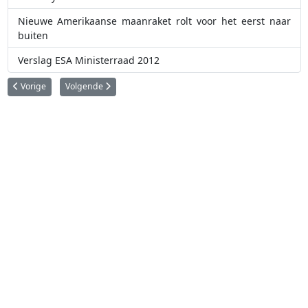
Nieuwe Amerikaanse maanraket rolt voor het eerst naar
buiten
Verslag ESA Ministerraad 2012
Vorig artikel: Automated Transfer Vehicle (ATV)
Volgende artikel: Progress: de Russische bevoorrader
Vorige
Volgende