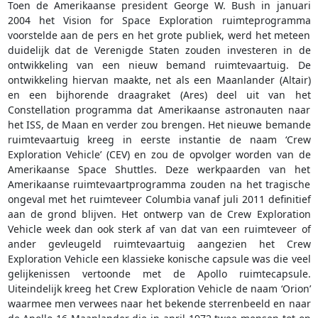
Toen de Amerikaanse president George W. Bush in januari
2004 het Vision for Space Exploration ruimteprogramma
voorstelde aan de pers en het grote publiek, werd het meteen
duidelijk dat de Verenigde Staten zouden investeren in de
ontwikkeling van een nieuw bemand ruimtevaartuig. De
ontwikkeling hiervan maakte, net als een Maanlander (Altair)
en een bijhorende draagraket (Ares) deel uit van het
Constellation programma dat Amerikaanse astronauten naar
het ISS, de Maan en verder zou brengen. Het nieuwe bemande
ruimtevaartuig kreeg in eerste instantie de naam ‘Crew
Exploration Vehicle’ (CEV) en zou de opvolger worden van de
Amerikaanse Space Shuttles. Deze werkpaarden van het
Amerikaanse ruimtevaartprogramma zouden na het tragische
ongeval met het ruimteveer Columbia vanaf juli 2011 definitief
aan de grond blijven. Het ontwerp van de Crew Exploration
Vehicle week dan ook sterk af van dat van een ruimteveer of
ander gevleugeld ruimtevaartuig aangezien het Crew
Exploration Vehicle een klassieke konische capsule was die veel
gelijkenissen vertoonde met de Apollo ruimtecapsule.
Uiteindelijk kreeg het Crew Exploration Vehicle de naam ‘Orion’
waarmee men verwees naar het bekende sterrenbeeld en naar