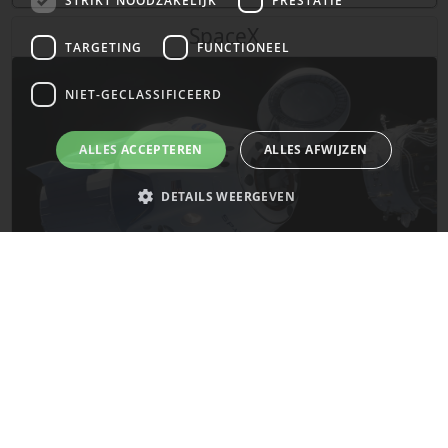
STRIKT NOODZAKELIJK
PRESTATIE
SpaceX
TARGETING
FUNCTIONEEL
NIET-GECLASSIFICEERD
ALLES ACCEPTEREN
ALLES AFWIJZEN
DETAILS WEERGEVEN
Strikt noodzakelijk
Prestatie
Targeting
Functioneel
Niet-geclassificeerd
De laatste updates van SpaceX!
Strikt noodzakelijke cookies maken de kernfunctionaliteiten van de
website mogelijk, zoals gebruikersaanmelding en accountbeheer. De
Mars
website kan niet goed worden gebruikt zonder de strikt noodzakelijke
cookies.
Naam
Provider
/
Domein
Vervaldatum