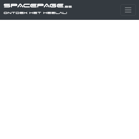
SPACEPAGE
.be
Ontdek het heelal!