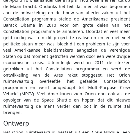
de Apollo 16 Maanlander die in april 1972 twee mensen tot op
de Maan bracht. Ondanks het feit dat men al was begonnen
aan de ontwikkeling en de bouw van allerlei zaken uit het
Constellation programma stelde de Amerikaanse president
Barack Obama in 2010 voor om grote delen van het
Constellation programma te annuleren. Doordat er veel meer
geld nodig was om dit project te realiseren en er niet veel
politieke steun meer was, bleek dit een probleem te zijn voor
veel Amerikaanse beleidsmakers aangezien de Verenigde
Staten op dat moment getroffen werden door een wereldwijde
economische crisis. Uiteindelijk werd in 2011 de stekker
getrokken uit het Constellation programma en werd de
ontwikkeling van de Ares raket stopgezet. Het Orion
ruimtevaartuig overleefde het gefaalde Constellation
programma en werd omgedoopt tot ‘Multi-Purpose Crew
Vehicle’ (MPCV). Veel Amerikanen zien Orion dan ook als de
opvolger van de Space Shuttle en hopen dat dit nieuwe
ruimtevaartuig de mens verder dan ooit in de ruimte zal
brengen.
Ontwerp
Het Orion ruimtevaartuig bestaat uit een Crew Module, een