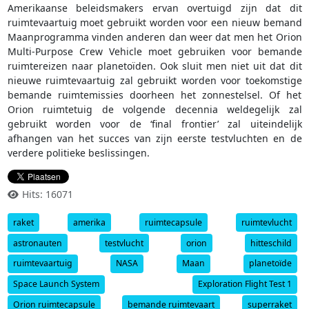
Amerikaanse beleidsmakers ervan overtuigd zijn dat dit
ruimtevaartuig moet gebruikt worden voor een nieuw bemand
Maanprogramma vinden anderen dan weer dat men het Orion
Multi-Purpose Crew Vehicle moet gebruiken voor bemande
ruimtereizen naar planetoïden. Ook sluit men niet uit dat dit
nieuwe ruimtevaartuig zal gebruikt worden voor toekomstige
bemande ruimtemissies doorheen het zonnestelsel. Of het
Orion ruimtetuig de volgende decennia weldegelijk zal
gebruikt worden voor de ‘final frontier’ zal uiteindelijk
afhangen van het succes van zijn eerste testvluchten en de
verdere politieke beslissingen.
Hits: 16071
raket
amerika
ruimtecapsule
ruimtevlucht
astronauten
testvlucht
orion
hitteschild
ruimtevaartuig
NASA
Maan
planetoïde
Space Launch System
Exploration Flight Test 1
Orion ruimtecapsule
bemande ruimtevaart
superraket