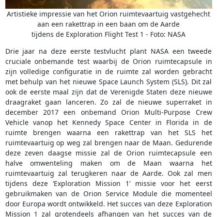
Artistieke impressie van het Orion ruimtevaartuig vastgehecht
aan een rakettrap in een baan om de Aarde
tijdens de Exploration Flight Test 1 - Foto: NASA
Drie jaar na deze eerste testvlucht plant NASA een tweede
cruciale onbemande test waarbij de Orion ruimtecapsule in
zijn volledige configuratie in de ruimte zal worden gebracht
met behulp van het nieuwe Space Launch System (SLS). Dit zal
ook de eerste maal zijn dat de Verenigde Staten deze nieuwe
draagraket gaan lanceren. Zo zal de nieuwe superraket in
december 2017 een onbemand Orion Multi-Purpose Crew
Vehicle vanop het Kennedy Space Center in Florida in de
ruimte brengen waarna een rakettrap van het SLS het
ruimtevaartuig op weg zal brengen naar de Maan. Gedurende
deze zeven daagse missie zal de Orion ruimtecapsule een
halve omwenteling maken om de Maan waarna het
ruimtevaartuig zal terugkeren naar de Aarde. Ook zal men
tijdens deze ‘Exploration Mission 1’ missie voor het eerst
gebruikmaken van de Orion Service Module die momenteel
door Europa wordt ontwikkeld. Het succes van deze Exploration
Mission 1 zal grotendeels afhangen van het succes van de