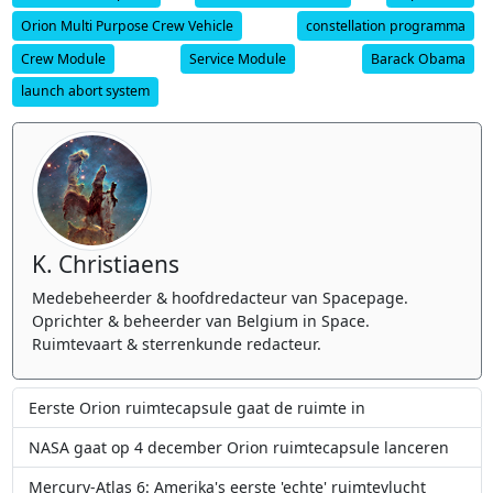
Orion Multi Purpose Crew Vehicle
constellation programma
Crew Module
Service Module
Barack Obama
launch abort system
K. Christiaens
Medebeheerder & hoofdredacteur van Spacepage.
Oprichter & beheerder van Belgium in Space.
Ruimtevaart & sterrenkunde redacteur.
Eerste Orion ruimtecapsule gaat de ruimte in
NASA gaat op 4 december Orion ruimtecapsule lanceren
Mercury-Atlas 6: Amerika's eerste 'echte' ruimtevlucht