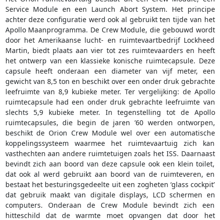
Service Module en een Launch Abort System. Het principe
achter deze configuratie werd ook al gebruikt ten tijde van het
Apollo Maanprogramma. De Crew Module, die gebouwd wordt
door het Amerikaanse lucht- en ruimtevaartbedrijf Lockheed
Martin, biedt plaats aan vier tot zes ruimtevaarders en heeft
het ontwerp van een klassieke konische ruimtecapsule. Deze
capsule heeft onderaan een diameter van vijf meter, een
gewicht van 8,5 ton en beschikt over een onder druk gebrachte
leefruimte van 8,9 kubieke meter. Ter vergelijking: de Apollo
ruimtecapsule had een onder druk gebrachte leefruimte van
slechts 5,9 kubieke meter. In tegenstelling tot de Apollo
ruimtecapsules, die begin de jaren ’60 werden ontworpen,
beschikt de Orion Crew Module wel over een automatische
koppelingssysteem waarmee het ruimtevaartuig zich kan
vasthechten aan andere ruimtetuigen zoals het ISS. Daarnaast
bevindt zich aan boord van deze capsule ook een klein toilet,
dat ook al werd gebruikt aan boord van de ruimteveren, en
bestaat het besturingsgedeelte uit een zogheten ‘glass cockpit’
dat gebruik maakt van digitale displays, LCD schermen en
computers. Onderaan de Crew Module bevindt zich een
hitteschild dat de warmte moet opvangen dat door het