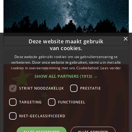
×
Deze website maakt gebruik
Leer alles over astrofotografie!
van cookies.
Ruimtevaart in China
Deze website gebruikt cookies om uw gebruikerservaring te
verbeteren. Door onze website te gebruiken, stemt u in met alle
cookies in overeenstemming met ons Cookiebeleid.
Lees verder
SHOW ALL PARTNERS
(1913) →
STRIKT NOODZAKELIJK
PRESTATIE
TARGETING
FUNCTIONEEL
NIET-GECLASSIFICEERD