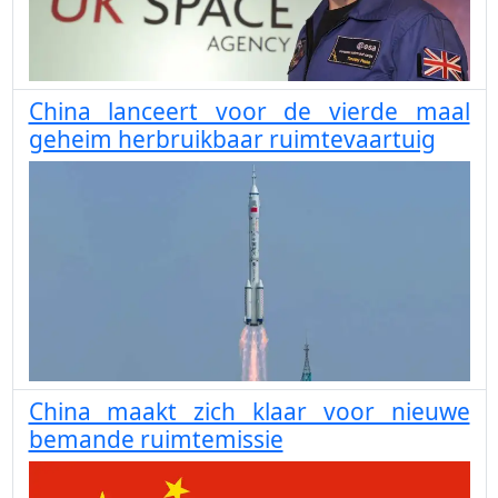
China lanceert voor de vierde maal
geheim herbruikbaar ruimtevaartuig
China maakt zich klaar voor nieuwe
bemande ruimtemissie