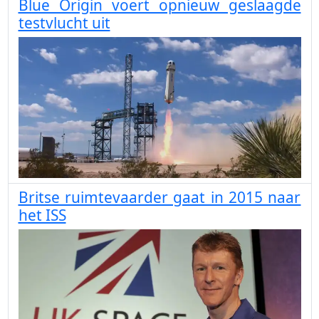
Blue Origin voert opnieuw geslaagde
testvlucht uit
Britse ruimtevaarder gaat in 2015 naar
het ISS