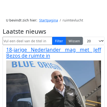
U bevindt zich hier:
Startpagina
ruimtevlucht
Laatste nieuws
Vul een deel van de titel in
Toon #
Filter
Wissen
18-jarige Nederlander mag met Jeff
Bezos de ruimte in