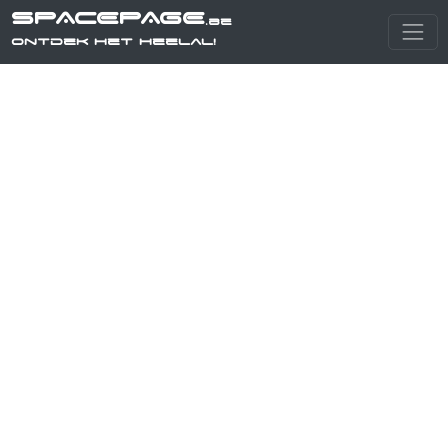
SPACEPAGE
.be
Ontdek het heelal!