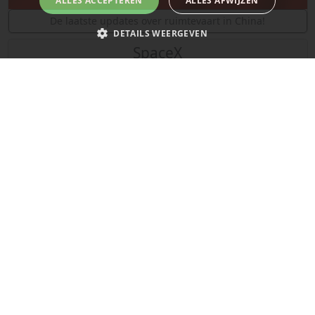
ALLES ACCEPTEREN
ALLES AFWIJZEN
De laatste updates over ruimtevaart in China!
DETAILS WEERGEVEN
SpaceX
Strikt noodzakelijk
Prestatie
Targeting
Functioneel
Niet-geclassificeerd
Strikt noodzakelijke cookies maken de kernfunctionaliteiten van de
website mogelijk, zoals gebruikersaanmelding en accountbeheer. De
website kan niet goed worden gebruikt zonder de strikt noodzakelijke
cookies.
Naam
Provider
/
Domein
Vervaldatum
__cf_bm
29 minuten
Cloudflare Inc.
58 seconden
.x.com
De laatste updates van SpaceX!
Mars