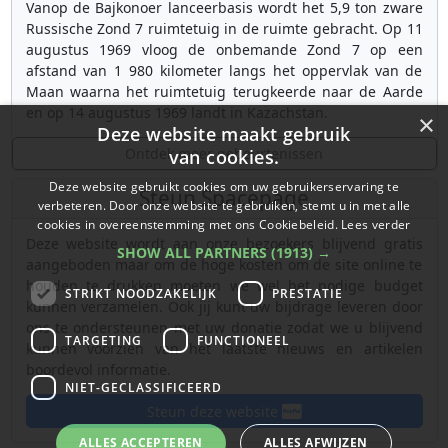
Vanop de Bajkonoer lanceerbasis wordt het 5,9 ton zware
Russische Zond 7 ruimtetuig in de ruimte gebracht. Op 11
augustus 1969 vloog de onbemande Zond 7 op een
afstand van 1 980 kilometer langs het oppervlak van de
Maan waarna het ruimtetuig terugkeerde naar de Aarde
en op 14 augustus 1969 landt in Kazachstan.
×
Deze website maakt gebruik
Ontdek meer gebeurtenissen
van cookies.
Deze website gebruikt cookies om uw gebruikerservaring te
Steun Spacepage
verbeteren. Door onze website te gebruiken, stemt u in met alle
cookies in overeenstemming met ons Cookiebeleid.
Lees verder
Deze website wordt aan onze bezoekers blijvend gratis
SHOW ALL PARTNERS
(1913) →
aangeboden maar om de hoge kosten om de site online te
houden te drukken moeten we wel het nodige budget
STRIKT NOODZAKELIJK
PRESTATIE
kunnen verzamelen. Ook jij kunt uw bijdrage leveren door
ons te ondersteunen met uw donatie zodat we u blijvend
TARGETING
FUNCTIONEEL
kunnen voorzien van het laatste nieuws en artikelen
boordevol informatie.
NIET-GECLASSIFICEERD
Steun deze website
ALLES ACCEPTEREN
ALLES AFWIJZEN