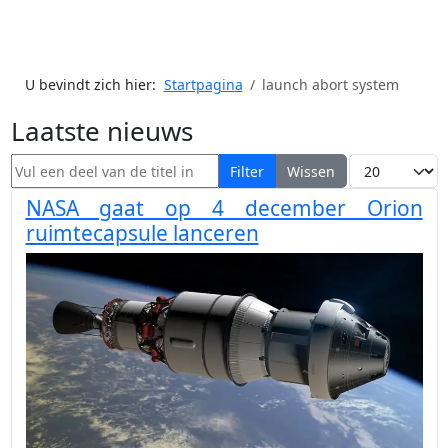
U bevindt zich hier:
Startpagina
launch abort system
Laatste nieuws
Vul een deel van de titel in
Toon #
Filter
Wissen
NASA gaat op 4 december Orion
ruimtecapsule lanceren