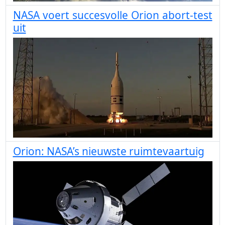
NASA voert succesvolle Orion abort-test
uit
Orion: NASA’s nieuwste ruimtevaartuig