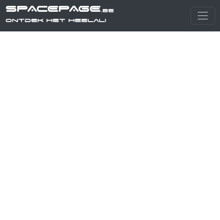
SPACEPAGE
.be
Ontdek het heelal!