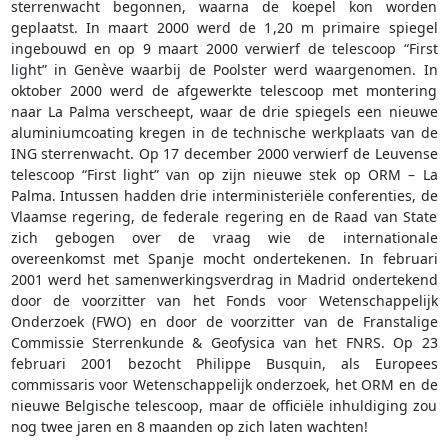
sterrenwacht begonnen, waarna de koepel kon worden
geplaatst. In maart 2000 werd de 1,20 m primaire spiegel
ingebouwd en op 9 maart 2000 verwierf de telescoop “First
light” in Genève waarbij de Poolster werd waargenomen. In
oktober 2000 werd de afgewerkte telescoop met montering
naar La Palma verscheept, waar de drie spiegels een nieuwe
aluminiumcoating kregen in de technische werkplaats van de
ING sterrenwacht. Op 17 december 2000 verwierf de Leuvense
telescoop “First light” van op zijn nieuwe stek op ORM – La
Palma. Intussen hadden drie interministeriële conferenties, de
Vlaamse regering, de federale regering en de Raad van State
zich gebogen over de vraag wie de internationale
overeenkomst met Spanje mocht ondertekenen. In februari
2001 werd het samenwerkingsverdrag in Madrid ondertekend
door de voorzitter van het Fonds voor Wetenschappelijk
Onderzoek (FWO) en door de voorzitter van de Franstalige
Commissie Sterrenkunde & Geofysica van het FNRS. Op 23
februari 2001 bezocht Philippe Busquin, als Europees
commissaris voor Wetenschappelijk onderzoek, het ORM en de
nieuwe Belgische telescoop, maar de officiële inhuldiging zou
nog twee jaren en 8 maanden op zich laten wachten!