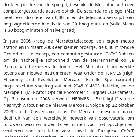
druk en positie van de spiegel, beschikt de Mercator niet over
computergestuurde actieve optiek. De secundaire spiegel (M2)
heeft een diameter van 0,30 m en de telescoop verkrijgt een
ongevignetteerde beeldveld van 20 boog minuten (volle Maan
is 30 boog minuten of halve graad).
In juni 2006 kreeg de Mercatortelescoop een eigen meteo
station en in maart 2008 een kleiner broertje, de 0,30 m “André
Oosterlinck” telescoop, een computergestuurde “GoTo” Dobson
om de nachtelijke schoonheid van de sterrenhemel op La
Palma aan bezoekers te tonen. Het Mercator team werkte
tevens aan nieuwe instrumenten, waaronder de HERMES (High
Efficiency and Resolution Mercator Echelle Spectrograph)
hoge-resolutie spectrograaf met 2048 X 4608 detector, en de
Merope II (MERcator Optical Photometric Engine) CCD camera.
Op 5 november 2008 verwierf HERMES “First light” via de
Nasmyth A focus en de nieuwe Merope II volgde op 22 oktober
2009 via de Cassegrain focus. De Mercator telescoop maakt
deel uit van een wereldwijd netwerk van observatoria om
follow-on waarnemingen te verrichten voor het opvolgen en
verifiëren van resultaten voor zowel de Europese CoRoT