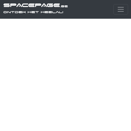
SPACEPAGE
.be
Ontdek het heelal!