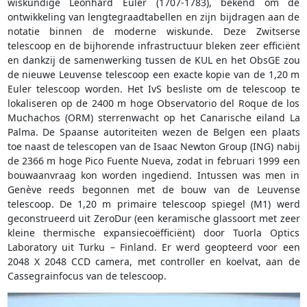
wiskundige Leonhard Euler (1707-1783), bekend om de
ontwikkeling van lengtegraadtabellen en zijn bijdragen aan de
notatie binnen de moderne wiskunde. Deze Zwitserse
telescoop en de bijhorende infrastructuur bleken zeer efficiënt
en dankzij de samenwerking tussen de KUL en het ObsGE zou
de nieuwe Leuvense telescoop een exacte kopie van de 1,20 m
Euler telescoop worden. Het IvS besliste om de telescoop te
lokaliseren op de 2400 m hoge Observatorio del Roque de los
Muchachos (ORM) sterrenwacht op het Canarische eiland La
Palma. De Spaanse autoriteiten wezen de Belgen een plaats
toe naast de telescopen van de Isaac Newton Group (ING) nabij
de 2366 m hoge Pico Fuente Nueva, zodat in februari 1999 een
bouwaanvraag kon worden ingediend. Intussen was men in
Genève reeds begonnen met de bouw van de Leuvense
telescoop. De 1,20 m primaire telescoop spiegel (M1) werd
geconstrueerd uit ZeroDur (een keramische glassoort met zeer
kleine thermische expansiecoëfficiënt) door Tuorla Optics
Laboratory uit Turku – Finland. Er werd geopteerd voor een
2048 X 2048 CCD camera, met controller en koelvat, aan de
Cassegrainfocus van de telescoop.