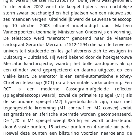
light” waarbij de ster HD101501 (61 UMa) werd waargenomen.
In december 2002 werd de koepel tijdens een nachtelijke
storm zwaar beschadigd en het plaatsen van een nieuwe zou
zes maanden vergen. Uiteindelijk werd de Leuvense telescoop
op 10 oktober 2003 officieel ingehuldigd door Marleen
Vanderpoorten, toenmalig Minister van Onderwijs en Vorming.
De telescoop werd “Mercator” genoemd naar de Vlaamse
cartograaf Gerardus Mercator (1512-1594) die aan de Leuvense
universiteit studeerde en les gaf alvorens zich te vestigen in
Duisburg – Duitsland. Hij werd bekend door de hoekgetrouwe
Mercator kaartprojectie, waarbij het bolle aardoppervlak op
een cilinder werd geprojecteerd en daarna uitgezet op een
vlakke kaart. De Mercator is een semi-automatische Ritchey-
Chrétien telescoop (RCT) op alt-azimutale vorkmontering. Een
RCT is een moderne Cassegrain-afgeleide reflector
(spiegeltelescoop) waarbij zowel de primaire spiegel (M1) als
de secundaire spiegel (M2) hyperboloïdisch zijn, maar met
tegengestelde kromming (M1 concaaf en M2 convex) zodat
astigmatisme en sferische aberratie worden gecompenseerd.
De 1,20 m M1 spiegel weegt 385 kg en wordt ondersteund
door 6 vaste punten, 15 actieve punten en 4 radiale air pads.
Hoewel deze punten een bijsturing voorzien naargelang de