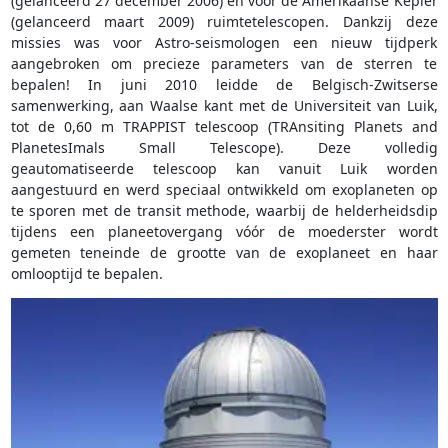
(gelanceerd 27 december 2006) en voor de Amerikaanse Kepler
(gelanceerd maart 2009) ruimtetelescopen. Dankzij deze
missies was voor Astro-seismologen een nieuw tijdperk
aangebroken om precieze parameters van de sterren te
bepalen! In juni 2010 leidde de Belgisch-Zwitserse
samenwerking, aan Waalse kant met de Universiteit van Luik,
tot de 0,60 m TRAPPIST telescoop (TRAnsiting Planets and
PlanetesImals Small Telescope). Deze volledig
geautomatiseerde telescoop kan vanuit Luik worden
aangestuurd en werd speciaal ontwikkeld om exoplaneten op
te sporen met de transit methode, waarbij de helderheidsdip
tijdens een planeetovergang vóór de moederster wordt
gemeten teneinde de grootte van de exoplaneet en haar
omlooptijd te bepalen.