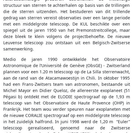
structuur van sterren te achterhalen op basis van de trillingen
die de sterren uitzenden. Het bestuderen van dit trillende
gedrag van sterren vereist observaties over een lange periode
met een middelgrote telescoop. De KUL beschikte over een
spiegel uit de jaren 1950 van het Premonstreitcollege, maar
deze bleek te klein volgens de projectbehoefte. De nieuwe
Leuvense telescoop zou ontstaan uit een Belgisch-Zwitserse
samenwerking.
Medio de jaren 1990 ontwikkelde het Observatoire
Astronomique de l’Université de Genève (ObsGE) - Zwitserland
plannen voor een 1.20 m telescoop op de La Silla sterrenwacht,
aan de rand van de Atacamawoestijn in Chili. In oktober 1995
had een Frans-Zwitsers team van astronomen, bestaande uit
Michel Mayor en Didier Queloz, de allereerste exoplaneet (51
Pégasi b) ontdekt met de ELODIE spectrograaf op de 1,93 m
telescoop van het Observatoire de Haute Provence (OHP) in
Frankrijk. Het team wou verder speuren naar exoplaneten met
de nieuwe CORALIE spectrograaf op een middelgrote telescoop
in het zuidelijk halfrond. In juni 1998 werd de 1,20 m “Euler”
telescoop gerealiseerd, genoemd naar de Zwitserse