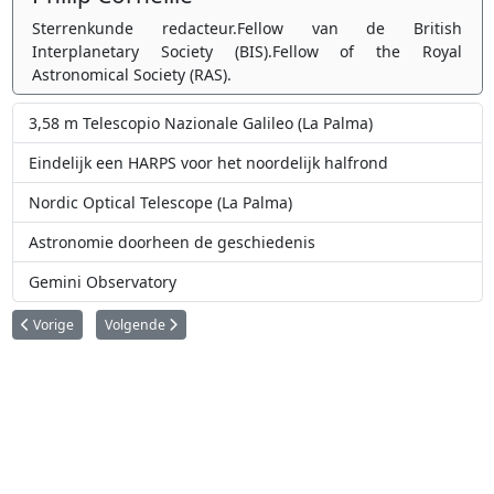
Sterrenkunde redacteur.Fellow van de British
Interplanetary Society (BIS).Fellow of the Royal
Astronomical Society (RAS).
3,58 m Telescopio Nazionale Galileo (La Palma)
Eindelijk een HARPS voor het noordelijk halfrond
Nordic Optical Telescope (La Palma)
Astronomie doorheen de geschiedenis
Gemini Observatory
Vorig artikel: Sterrenkunde vanaf Antarctica
Volgende artikel: Specolo Vaticana 1: Castel Gandolfo (Rome)
Vorige
Volgende