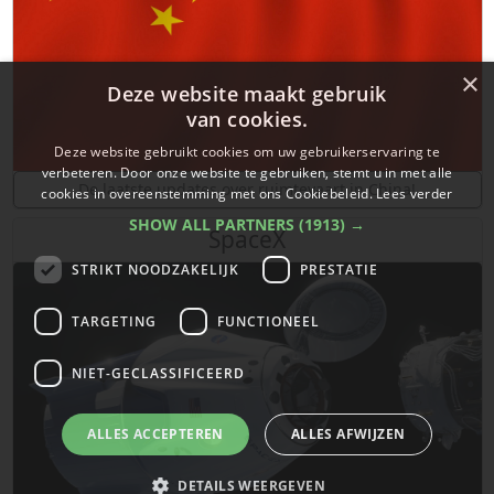
×
Deze website maakt gebruik
van cookies.
Deze website gebruikt cookies om uw gebruikerservaring te
verbeteren. Door onze website te gebruiken, stemt u in met alle
De laatste updates over ruimtevaart in China!
cookies in overeenstemming met ons Cookiebeleid.
Lees verder
SHOW ALL PARTNERS
(1913) →
SpaceX
STRIKT NOODZAKELIJK
PRESTATIE
TARGETING
FUNCTIONEEL
NIET-GECLASSIFICEERD
ALLES ACCEPTEREN
ALLES AFWIJZEN
DETAILS WEERGEVEN