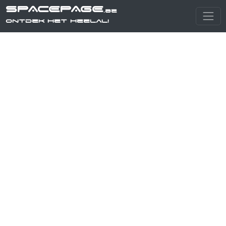
SPACEPAGE
.be
Ontdek het heelal!