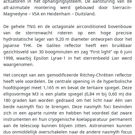
actuatoren in het ophangingsysteem. De aansturing van de
alt-azimutale montering werd gebouwd door Sierracin-
Magnedyne – VSA en Heidenhain – Duitsland.
De gehele TNG en de octagonale airconditioned bovenbouw
van de sterrenwacht roteren op een hoge precisie
hydrostatische lager van 9,20 m diameter ontworpen door het
Japanse THK. De Galileo reflector heeft een bruikbaar
gezichtsveld van 30 boogminuten en zag “First light” op 6 juni
1998, waarbij Epsilon Lyrae-1 in het sterrenbeeld Lier werd
waargenomen.
Het concept van een gemodificeerde Ritchey-Chrétien reflector
heeft vele voordelen. De centrale opening in de hyperbolische
hoofdspiegel meet 1,165 m en bevat de tertiaire spiegel. Deze
ellipsvormige M3 is een platte spiegel (0,84 m bij 0,60 m) die
180 graden kan worden gedraaid om het licht naar één van
beide nasmyth foci te brengen. Deze nasmyth foci bevinden
zich in een aparte ruimte en hebben het voordeel dat zware
instrumenten en hun cryogenische koelapparatuur permanent
aan de telescoop kunnen blijven zitten. Astronomen kunnen
dus onmiddellijk overschakelen naar de andere nasmyth focus