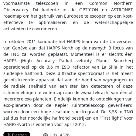
voornaamste telescopen in een Common Northern
Observatory. Dit kaderde in de OPTICON en ASTRONET
roadmap om het gebruik van Europese telescopen op een kost-
effectieve te optimaliseren en de wetenschappelijke
activiteiten te coördineren.
In oktober 2011 kondigde het HARPS-team van de Universiteit
van Genève aan dat HARPS-North op de nasmyth B focus van
de TNG zal worden geplaatst. Momenteel is er slechts één
HARPS (High Accuracy Radial velocity Planet Searcher)
operationeel op de 3,6 m ESO reflector van La Silla in het
zuidelijke halfrond. Deze diffractie spectrograaf is het meest
gesofistikeerde apparaat dat aan de hand van wijzigingen in
de radiale snelheid van een ster kan detecteren of deze
schommelingen te wijten zijn aan de zwaartekracht van één of
meerdere exo-planeten. Eindelijk kunnen de ontdekkingen van
exo-planeten door de Kepler ruimtetelescoop geverifieerd
worden door een hoge resolutie spectrograaf. De 3,58 m TNG
zal dus het noordelijke halfrond bestrijken en “First light” voor
HARPS-North is voorzien voor april 2012.
Hits: 4326