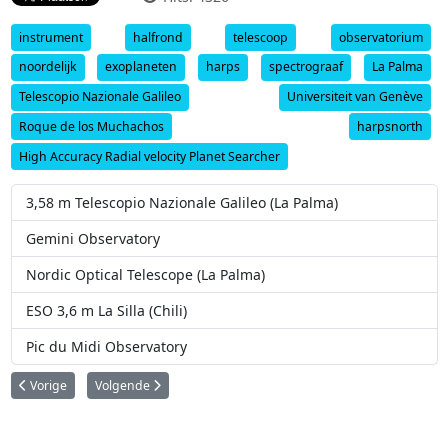
instrument
halfrond
telescoop
observatorium
noordelijk
exoplaneten
harps
spectrograaf
La Palma
Telescopio Nazionale Galileo
Universiteit van Genève
Roque de los Muchachos
harpsnorth
High Accuracy Radial velocity Planet Searcher
3,58 m Telescopio Nazionale Galileo (La Palma)
Gemini Observatory
Nordic Optical Telescope (La Palma)
ESO 3,6 m La Silla (Chili)
Pic du Midi Observatory
Vorig artikel: Spitzer ontdekt kleine hete exoplaneet
Volgende artikel: Astronomen ontdekken 'nabije' en mogelijk 
Vorige
Volgende