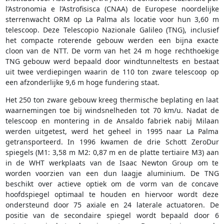
l’Astronomia e l’Astrofisisca (CNAA) de Europese noordelijke
sterrenwacht ORM op La Palma als locatie voor hun 3,60 m
telescoop. Deze Telescopio Nazionale Galileo (TNG), inclusief
het compacte roterende gebouw werden een bijna exacte
cloon van de NTT. De vorm van het 24 m hoge rechthoekige
TNG gebouw werd bepaald door windtunneltests en bestaat
uit twee verdiepingen waarin de 110 ton zware telescoop op
een afzonderlijke 9,6 m hoge fundering staat.
Het 250 ton zware gebouw kreeg thermische beplating en laat
waarnemingen toe bij windsnelheden tot 70 km/u. Nadat de
telescoop en montering in de Ansaldo fabriek nabij Milaan
werden uitgetest, werd het geheel in 1995 naar La Palma
getransporteerd. In 1996 kwamen de drie Schott ZeroDur
spiegels (M1: 3,58 m M2: 0,87 m en de platte tertiaire M3) aan
in de WHT werkplaats van de Isaac Newton Group om te
worden voorzien van een dun laagje aluminium. De TNG
beschikt over actieve optiek om de vorm van de concave
hoofdspiegel optimaal te houden en hiervoor wordt deze
ondersteund door 75 axiale en 24 laterale actuatoren. De
positie van de secondaire spiegel wordt bepaald door 6