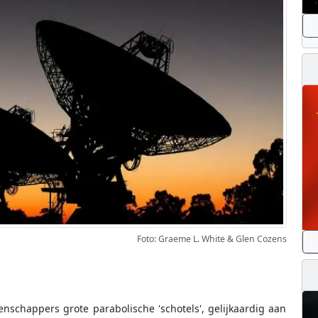
Foto: Graeme L. White & Glen Cozens
schappers grote parabolische 'schotels', gelijkaardig aan