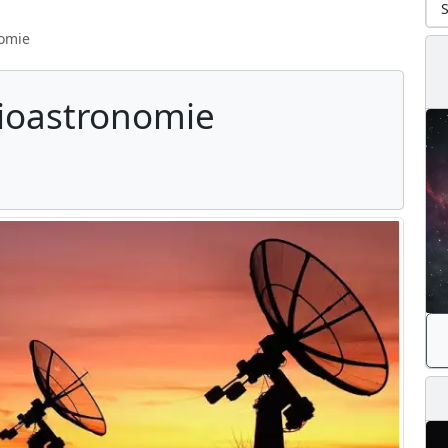
S
omie
ioastronomie