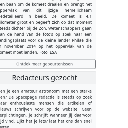
en baan om de komeet draaien en brengt het
oppervlak van dit ijzige hemellichaam
edetailleerd in beeld. De komeet is 4,1
ilometer groot en begeeft zich op dat moment
teeds dichter bij de Zon. Wetenschappers gaan
an de hand van de foto's op zoek naar een
andingsplaats voor de kleine lander Philae die
n november 2014 op het oppervlak van de
omeet moet landen. Foto: ESA
Ontdek meer gebeurtenissen
Redacteurs gezocht
en je een amateur astronoom met een sterke
en? De Spacepage redactie is steeds op zoek
aar enthousiaste mensen die artikelen of
ieuws schrijven voor op de website. Geen
erplichtingen, je schrijft wanneer jij daarvoor
ijd vind. Lijkt het je iets? laat het ons dan snel
eten!