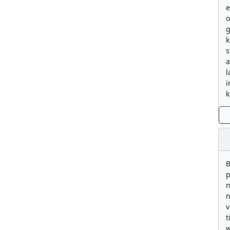
e
g
k
s
a
l
i
k
B
p
n
n
v
t
w