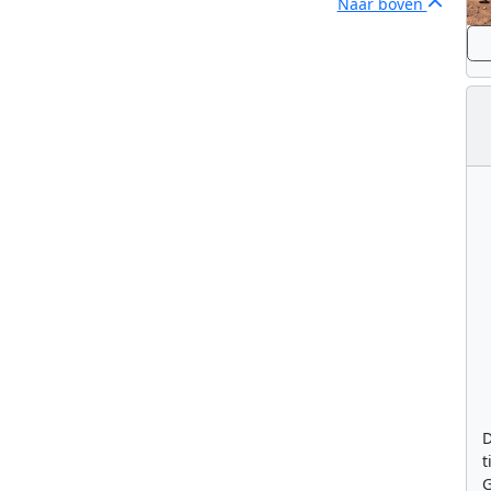
Naar boven
D
t
G