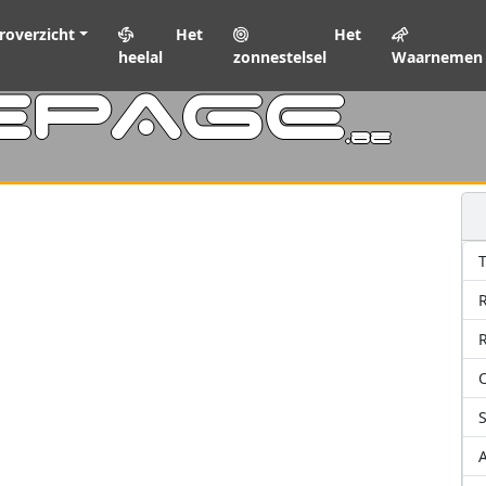
roverzicht
Het
Het
heelal
zonnestelsel
Waarnemen
EPAGE
.be
T
O
S