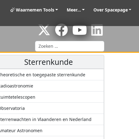
Waarnemen Tools
Meer...
Over Spacepage
Zoeken
Sterrenkunde
heoretische en toegepaste sterrenkunde
Radioastronomie
Ruimtetelescopen
bservatoria
terrenwachten in Vlaanderen en Nederland
Amateur Astronomen