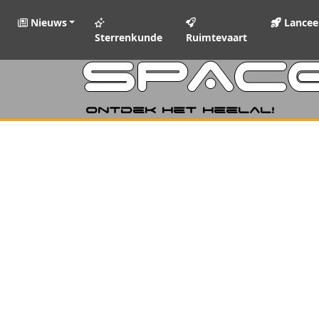
Nieuws
Lancee
Sterrenkunde
Ruimtevaart
SPAC
Ontdek het heelal!