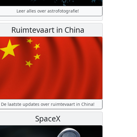
Leer alles over astrofotografie!
Ruimtevaart in China
De laatste updates over ruimtevaart in China!
SpaceX