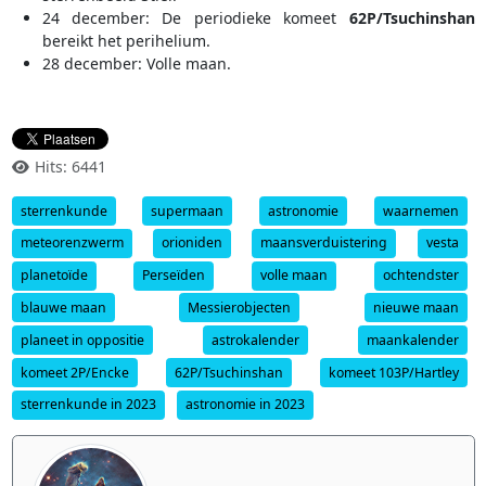
24 december: De periodieke komeet
62P/Tsuchinshan
bereikt het perihelium.
28 december: Volle maan.
Hits: 6441
sterrenkunde
supermaan
astronomie
waarnemen
meteorenzwerm
orioniden
maansverduistering
vesta
planetoïde
Perseïden
volle maan
ochtendster
blauwe maan
Messierobjecten
nieuwe maan
planeet in oppositie
astrokalender
maankalender
komeet 2P/Encke
62P/Tsuchinshan
komeet 103P/Hartley
sterrenkunde in 2023
astronomie in 2023