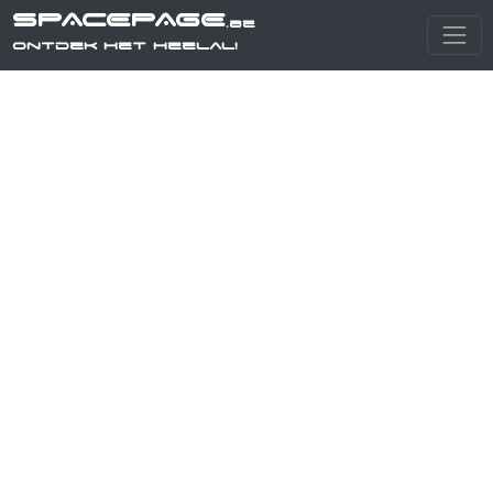
SPACEPAGE
.be
Ontdek het heelal!