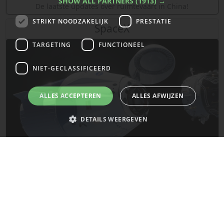
SHOW ALL PARTNERS
(1913) →
De laatste updates over ruimtevaart in China!
STRIKT NOODZAKELIJK
PRESTATIE
SpaceX
TARGETING
FUNCTIONEEL
NIET-GECLASSIFICEERD
ALLES ACCEPTEREN
ALLES AFWIJZEN
DETAILS WEERGEVEN
Strikt noodzakelijk
Prestatie
Targeting
Functioneel
De laatste updates van SpaceX!
Niet-geclassificeerd
Strikt noodzakelijke cookies maken de kernfunctionaliteiten van de
Mars
website mogelijk, zoals gebruikersaanmelding en accountbeheer. De
website kan niet goed worden gebruikt zonder de strikt noodzakelijke
cookies.