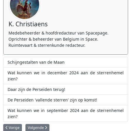
K. Christiaens
Medebeheerder & hoofdredacteur van Spacepage.
Oprichter & beheerder van Belgium in Space.
Ruimtevaart & sterrenkunde redacteur.
Schijngestalten van de Maan
Wat kunnen we in december 2024 aan de sterrenhemel
zien?
Daar zijn de Perseïden terug!
De Perseïden 'vallende sterren' zijn op komst!
Wat kunnen we in september 2024 aan de sterrenhemel
zien?
Vorig artikel: Kunnen we komeet C/2022 E3 binnenkort met het blote oog z
Volgende artikel: Gedeeltelijke zonsverduistering op 25 okto
Vorige
Volgende