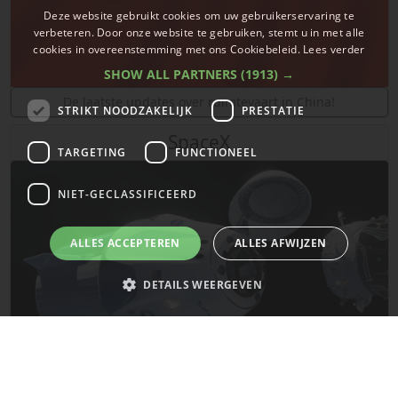
Deze website gebruikt cookies om uw gebruikerservaring te
verbeteren. Door onze website te gebruiken, stemt u in met alle
cookies in overeenstemming met ons Cookiebeleid.
Lees verder
SHOW ALL PARTNERS
(1913) →
De laatste updates over ruimtevaart in China!
STRIKT NOODZAKELIJK
PRESTATIE
SpaceX
TARGETING
FUNCTIONEEL
NIET-GECLASSIFICEERD
ALLES ACCEPTEREN
ALLES AFWIJZEN
DETAILS WEERGEVEN
Strikt noodzakelijk
Prestatie
Targeting
Functioneel
Niet-geclassificeerd
De laatste updates van SpaceX!