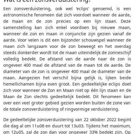
Een zonsverduistering, ook wel 'eclips' genoemd, is een
astronomische fenomeen dat zich voordoet wanneer de aarde,
de maan en de zon precies op een lijn staan. Deze
samenstelling kan zich enkel voordoen bij nieuwe maan,
wanneer de zon en maan in conjunctie zijn gezien vanaf de
aarde. Voor velen is dit een bijzonder schouwspel wanneer de
maan zich langzaam voor de zon beweegt en het overdag
steeds donkerder wordt tot de maan uiteindelijk de zonneschijf
volledig bedekt. De afstand van de aarde naar de zon is
ongeveer 400 maal de afstand van de maan tot de aarde. De
diameter van de zon is ongeveer 400 maal de diameter van de
maan. Aangezien het verschil bijna gelijk is, lijken beide
hemellichamen bijna even groot. Een gedeeltelijke eclips doet
zich voor wanneer de Zon en Maan niet op één lijn staan en de
Maan de Zon slechts gedeeltelijk bedekt. Dit fenomeen kan
over een veel groter gebied gezien worden buiten de zone van
de totale zonsverduistering of ringvormige verduistering.
De gedeeltelijke zonsverduistering van 22 oktober 2022 begint
die dag al om 11u08 en duurt tot 13u03. Tijdens het maximum,
om 12u05, zal de zon dan voor ongeveer 33% bedekt zijn. Op