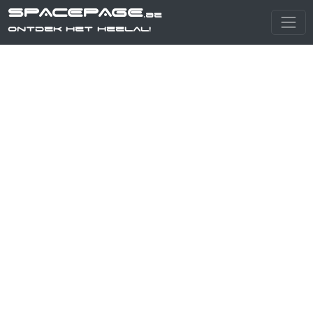
SPACEPAGE
.be
Ontdek het heelal!