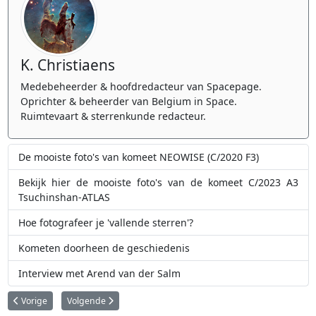
K. Christiaens
Medebeheerder & hoofdredacteur van Spacepage.
Oprichter & beheerder van Belgium in Space.
Ruimtevaart & sterrenkunde redacteur.
De mooiste foto's van komeet NEOWISE (C/2020 F3)
Bekijk hier de mooiste foto's van de komeet C/2023 A3
Tsuchinshan-ATLAS
Hoe fotografeer je 'vallende sterren'?
Kometen doorheen de geschiedenis
Interview met Arend van der Salm
Vorig artikel: Waar en wanneer kan je de komeet C/2023 A3 (Tsuchinsha
Volgende artikel: Maak kennis met A11bP7I die mogelijks ee
Vorige
Volgende