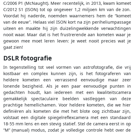
C/2006 P1 (McNaught). Meer recentelijk, in 2013, kwam komeet
C/2012 S1 (ISON) tot op ongeveer 1,2 miljoen km van de zon.
Voordat hij naderde, noemden waarnemers hem de “komeet
van de eeuw”. Helaas viel ISON kort na zijn periheliumpassage
uiteen en maakte hij zijn duizelingwekkende verwachtingen
nooit waar. Maar dat is het frustrerende aan kometen waar je
gewoon mee moet leren leven: Je weet nooit precies wat je
gaat zien!
DSLR fotografie
In tegenstelling tot veel vormen van astrofotografie, die vrij
kostbaar en complex kunnen zijn, is het fotograferen van
heldere kometen een verrassend eenvoudige maar zeer
lonende bezigheid. Als je een paar eenvoudige punten in
gedachten houdt, kan iedereen met een kwaliteitscamera
gemakkelijk spectaculaire beelden vastleggen van deze
prachtige hemellichamen. Voor heldere kometen, die we hier
definiëren als kometen die met het blote oog zichtbaar zijn,
volstaat een digitale spiegelreflexcamera met een standaard
18-55 mm lens en een stevig statief. Stel de camera eerst in op
“M” (manual) modus, zodat je volledige controle hebt over de