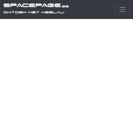
SPACEPAGE
.be
Ontdek het heelal!