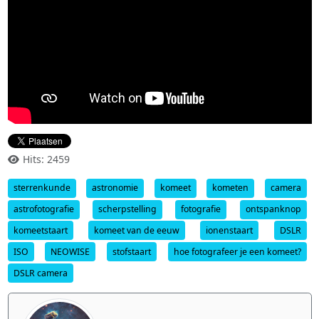
Hits: 2459
sterrenkunde
astronomie
komeet
kometen
camera
astrofotografie
scherpstelling
fotografie
ontspanknop
komeetstaart
komeet van de eeuw
ionenstaart
DSLR
ISO
NEOWISE
stofstaart
hoe fotografeer je een komeet?
DSLR camera