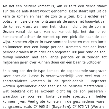
Als het een heldere komeet is, kan er zelfs een derde staart
zijn die de anti-staart wordt genoemd. Deze staart lijkt uit de
kern te komen en naar de zon te wijzen. Dit is echter een
optische illusie die kan ontstaan als de aarde het baanvlak van
de komeet kruist wanneer het lichaam dicht bij de zon is.
Gezien vanaf de rand van de komeet lijkt het dunne vel
kometenstof achter de komeet op een piek die naar de zon
wijst. Kometen zijn er in twee soorten: kometen met een korte
en kometen met een lange periode. Kometen met een korte
periode draaien in minder dan ongeveer 200 jaar rond de zon,
terwijl kometen met een lange periode er duizenden tot
miljoenen jaren over kunnen doen om één baan te voltooien.
Er is nog een derde type komeet, de zogenaamde sungrazer.
Deze speciale klasse is verantwoordelijk voor veel van de
spectaculairste kometen in de geschiedenis. Sungrazers
worden gekenmerkt door zeer kleine periheliumafstanden -
wat betekent dat ze extreem dicht bij de zon passeren -
waardoor ze voor een korte periode spectaculair helder
kunnen lijken. Veel grote kometen in de geschiedenis waren
sungrazers, zoals C/1965 S1 (Ikeya-Seki), C/1975 V1 (West) en