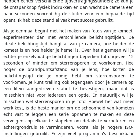
hebben echter verschillende tijdvertragingsstanden; zo kun je
de ontspanknop fysiek indrukken en dan wacht de camera een
paar seconden voordat hij de sluiter voor een bepaalde tijd
opent. Ik heb deze stand al vaak met succes gebruikt.
Als je eenmaal begint met het maken van foto's van je komeet,
experimenteer dan met verschillende belichtingstijden. De
ideale belichtingstijd hangt af van je camera, hoe helder de
komeet is en hoe helder je hemel is. Over het algemeen wil je
echter je enkelvoudige belichtingen beperken tot ongeveer 15
seconden of minder om sterrensporen te voorkomen. Hoe
hoger de brandpuntsafstand van je lens, hoe korter de
belichtingstijd die je nodig hebt om sterrensporen te
voorkomen. Je kunt trailing ook tegengaan door je camera op
een klein aangedreven statief te bevestigen, maar dat is
misschien niet voor iedereen een optie. En natuurlijk wil je
misschien wel sterrensporen in je foto! Hoewel het wat meer
werk kost, is de beste manier om de schoonheid van kometen
echt vast te leggen een serie opnamen te maken en deze
vervolgens op elkaar te stapelen om details te verbeteren en
achtergrondruis te verminderen, vooral als je hogere ISO-
instellingen gebruikt. Er zijn veel programma's beschikbaar