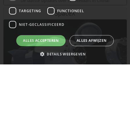
De laatste updates over ruimtevaart in China!
TARGETING
FUNCTIONEEL
SpaceX
NIET-GECLASSIFICEERD
ALLES ACCEPTEREN
ALLES AFWIJZEN
DETAILS WEERGEVEN
Strikt noodzakelijk
Prestatie
Targeting
Functioneel
Niet-geclassificeerd
De laatste updates van SpaceX!
Strikt noodzakelijke cookies maken de kernfunctionaliteiten van de
website mogelijk, zoals gebruikersaanmelding en accountbeheer. De
website kan niet goed worden gebruikt zonder de strikt noodzakelijke
Mars
cookies.
Naam
Provider
/
Domein
Vervaldatum
__cf_bm
29 minuten
Cloudflare Inc.