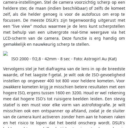
camera-instellingen. Stel de camera voorzichtig scherp op een
heldere ster, de maan (indien beschikbaar) of zelfs de komeet
zelf, als die helder genoeg is voor de autofocus om erop te
focussen. De meeste DSLR's zijn tegenwoordig uitgerust met
een “live view” modus waarmee je de lens kunt scherpstellen
met behulp van een uitvergrote real-time weergave via het
LCD-scherm van de camera. Deze functie is erg handig om
gemakkelijk en nauwkeurig scherp te stellen.
ISO 2000 - f/2,8 - 42mm - 8 sec - Foto: Astrogirl Au (Kat)
Vervolgens stel je het diafragma van de lens in op de breedste
waarde, of het laagste f-getal. Je wilt ook de ISO-gevoeligheid
instellen op ongeveer 400 tot 800 voor heldere kometen. Voor
zwakkere kometen krijg je misschien betere resultaten met een
hogere ISO, ergens tussen 1600 en 3200. Houd er wel rekening
mee dat hogere ISO's tot ruisigere beelden leiden. Een stevig
statief is een must voor elke vorm van astrofotografie. Je wilt
misschien ook een ontspanner op afstand, zodat je de sluiter
van de camera kunt activeren zonder hem aan te hoeven raken
en het risico te lopen dat het beeld onscherp wordt. DSLR's