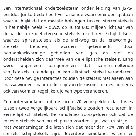
Een internationaal onderzoeksteam onder leiding van JSPS-
postdoc Junko Ueda heeft verrassende waarnemingen gedaan
waaruit blijkt dat de meeste botsingen tussen sterrenstelsels
in het nabije heelal – d.w.z. op 40 tot 600 miljoen lichtjaar van
de aarde – in zogeheten schijfstelsels resulteren. Schijfstelsels,
waartoe spiraalstelsels als de Melkweg en de lensvormige
stelsels behoren, worden gekenmerkt door
pannenkoekvormige gebieden van gas en stof en
onderscheiden zich daarmee van de elliptische stelsels. Lang
werd algemeen aangenomen dat samensmeltende
schijfstelsels uiteindelijk in een elliptisch stelsel veranderen.
Door deze hevige interacties zouden de stelsels niet alleen aan
massa winnen, maar in de loop van de kosmische geschiedenis
ook van vorm en tegelijkertijd van type veranderen.
Computersimulaties uit de jaren ’70 voorspelden dat fusies
tussen twee vergelijkbare schijfstelsels zouden resulteren in
een elliptisch stelsel. De simulaties voorspelden ook dat de
meeste stelsels van nu elliptisch zouden zijn, wat in strijd is
met waarnemingen die laten zien dat meer dan 70% van alle
stelsels schijfstelsels zijn. Recentere simulaties wijzen er