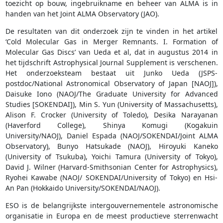
toezicht op bouw, ingebruikname en beheer van ALMA is in
handen van het Joint ALMA Observatory (JAO).
De resultaten van dit onderzoek zijn te vinden in het artikel
‘Cold Molecular Gas in Merger Remnants. I. Formation of
Molecular Gas Discs’ van Ueda et al, dat in augustus 2014 in
het tijdschrift Astrophysical Journal Supplement is verschenen.
Het onderzoeksteam bestaat uit Junko Ueda (JSPS-
postdoc/National Astronomical Observatory of Japan [NAOJ]),
Daisuke Iono (NAOJ/The Graduate University for Advanced
Studies [SOKENDAI]), Min S. Yun (University of Massachusetts),
Alison F. Crocker (University of Toledo), Desika Narayanan
(Haverford College), Shinya Komugi (Kogakuin
University/NAOJ), Daniel Espada (NAOJ/SOKENDAI/Joint ALMA
Observatory), Bunyo Hatsukade (NAOJ), Hiroyuki Kaneko
(University of Tsukuba), Yoichi Tamura (University of Tokyo),
David J. Wilner (Harvard-Smithsonian Center for Astrophysics),
Ryohei Kawabe (NAOJ/ SOKENDAI/University of Tokyo) en Hsi-
An Pan (Hokkaido University/SOKENDAI/NAOJ).
ESO is de belangrijkste intergouvernementele astronomische
organisatie in Europa en de meest productieve sterrenwacht