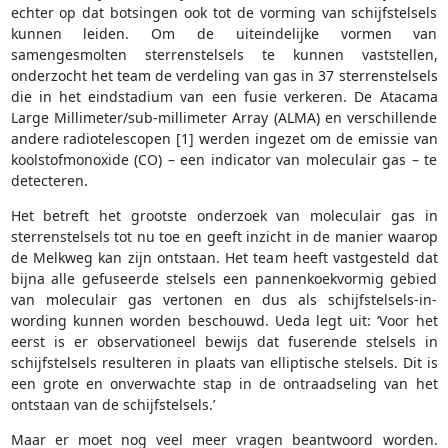
echter op dat botsingen ook tot de vorming van schijfstelsels
kunnen leiden. Om de uiteindelijke vormen van
samengesmolten sterrenstelsels te kunnen vaststellen,
onderzocht het team de verdeling van gas in 37 sterrenstelsels
die in het eindstadium van een fusie verkeren. De Atacama
Large Millimeter/sub-millimeter Array (ALMA) en verschillende
andere radiotelescopen [1] werden ingezet om de emissie van
koolstofmonoxide (CO) – een indicator van moleculair gas – te
detecteren.
Het betreft het grootste onderzoek van moleculair gas in
sterrenstelsels tot nu toe en geeft inzicht in de manier waarop
de Melkweg kan zijn ontstaan. Het team heeft vastgesteld dat
bijna alle gefuseerde stelsels een pannenkoekvormig gebied
van moleculair gas vertonen en dus als schijfstelsels-in-
wording kunnen worden beschouwd. Ueda legt uit: ‘Voor het
eerst is er observationeel bewijs dat fuserende stelsels in
schijfstelsels resulteren in plaats van elliptische stelsels. Dit is
een grote en onverwachte stap in de ontraadseling van het
ontstaan van de schijfstelsels.’
Maar er moet nog veel meer vragen beantwoord worden.