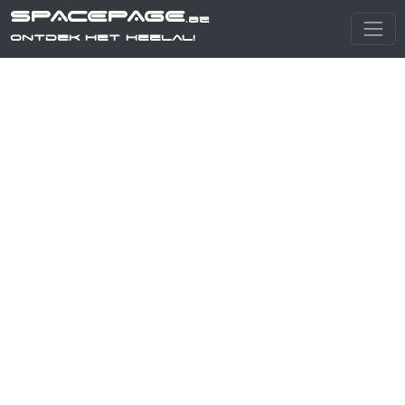
SPACEPAGE
.be
Ontdek het heelal!