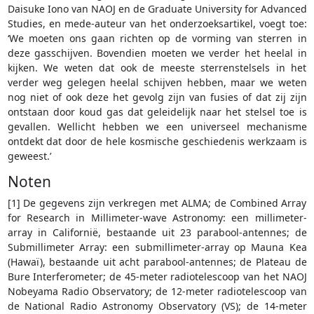
Daisuke Iono van NAOJ en de Graduate University for Advanced
Studies, en mede-auteur van het onderzoeksartikel, voegt toe:
‘We moeten ons gaan richten op de vorming van sterren in
deze gasschijven. Bovendien moeten we verder het heelal in
kijken. We weten dat ook de meeste sterrenstelsels in het
verder weg gelegen heelal schijven hebben, maar we weten
nog niet of ook deze het gevolg zijn van fusies of dat zij zijn
ontstaan door koud gas dat geleidelijk naar het stelsel toe is
gevallen. Wellicht hebben we een universeel mechanisme
ontdekt dat door de hele kosmische geschiedenis werkzaam is
geweest.’
Noten
[1] De gegevens zijn verkregen met ALMA; de Combined Array
for Research in Millimeter-wave Astronomy: een millimeter-
array in Californië, bestaande uit 23 parabool-antennes; de
Submillimeter Array: een submillimeter-array op Mauna Kea
(Hawaï), bestaande uit acht parabool-antennes; de Plateau de
Bure Interferometer; de 45-meter radiotelescoop van het NAOJ
Nobeyama Radio Observatory; de 12-meter radiotelescoop van
de National Radio Astronomy Observatory (VS); de 14-meter