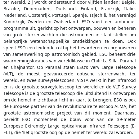
ter wereld. Zij wordt ondersteund door vijftien landen: België,
Brazilië, Denemarken, Duitsland, Finland, Frankrijk, Italië,
Nederland, Oostenrijk, Portugal, Spanje, Tsjechië, het Verenigd
Koninkrijk, Zweden en Zwitserland. ESO voert een ambitieus
programma uit, gericht op het ontwerpen, bouwen en beheren
van grote sterrenwachten die astronomen in staat stellen om
belangrijke wetenschappelijke ontdekkingen te doen. Ook
speelt ESO een leidende rol bij het bevorderen en organiseren
van samenwerking op astronomisch gebied. ESO beheert drie
waarnemingslocaties van wereldklasse in Chili: La Silla, Paranal
en Chajnantor. Op Paranal staan ESO’s Very Large Telescope
(VLT), de meest geavanceerde optische sterrenwacht ter
wereld, en twee surveytelescopen: VISTA werkt in het infrarood
en is de grootste surveytelescoop ter wereld en de VLT Survey
Telescope is de grootste telescoop die uitsluitend is ontworpen
om de hemel in zichtbaar licht in kaart te brengen. ESO is ook
de Europese partner van de revolutionaire telescoop ALMA, het
grootste astronomische project van dit moment. Daarnaast
bereidt ESO momenteel de bouw voor van de 39-meter
Europese Extremely Large optical/near-infrared Telescope (E-
ELT), die ‘het grootste oog op de hemel’ ter wereld zal worden.