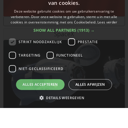
van cookies.
Deze website gebruikt cookies om uw gebruikerservaring te
verbeteren. Door onze website te gebruiken, stemt u in met alle
De laatste updates over ruimtevaart in China!
cookies in overeenstemming met ons Cookiebeleid.
Lees verder
SHOW ALL PARTNERS
(1913) →
SpaceX
STRIKT NOODZAKELIJK
PRESTATIE
TARGETING
FUNCTIONEEL
NIET-GECLASSIFICEERD
ALLES ACCEPTEREN
ALLES AFWIJZEN
DETAILS WEERGEVEN
De laatste updates van SpaceX!
Strikt noodzakelijk
Prestatie
Targeting
Functioneel