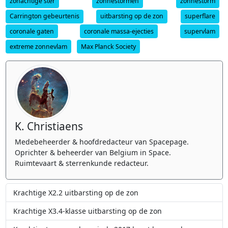
zonachtige ster
zonnestormen
zonnestorm
Carrington gebeurtenis
uitbarsting op de zon
superflare
coronale gaten
coronale massa-ejecties
supervlam
extreme zonnevlam
Max Planck Society
K. Christiaens
Medebeheerder & hoofdredacteur van Spacepage.
Oprichter & beheerder van Belgium in Space.
Ruimtevaart & sterrenkunde redacteur.
Krachtige X2.2 uitbarsting op de zon
Krachtige X3.4-klasse uitbarsting op de zon