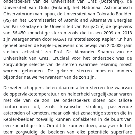
onderzoekers van de Universiteit van Graz (Oostenrijk), de
Universiteit van Oulu (Finland), het Nationaal Astronomisch
Observatorium van Japan, de Universiteit van Colorado Boulder
(VS) en het Commissariat of Atomic and Alternative Energies
van Paris-Saclay en de Universiteit van Parijs-Cité, de gegevens
van 56.450 zonachtige sterren zoals die tussen 2009 en 2013
zijn waargenomen door NASA's ruimtetelescoop Kepler. “In hun
geheel bieden de Kepler-gegevens ons bewijs van 220.000 jaar
stellaire activiteit,” zei Prof. Dr. Alexander Shapiro van de
Universiteit van Graz. Cruciaal voor het onderzoek was de
zorgvuldige selectie van de sterren waarmee rekening moest
worden gehouden. De gekozen sterren moesten immers
bijzonder nauwe “verwanten” van de zon zijn.
De wetenschappers lieten daarom alleen sterren toe waarvan
de oppervlaktetemperatuur en helderheid vergelijkbaar waren
met die van de zon. De onderzoekers sloten ook talloze
foutbronnen uit, zoals kosmische straling, passerende
asteroïden of kometen, maar ook niet-zonachtige sterren die in
Kepler-beelden toevallig kunnen opflakkeren in de buurt van
een zonachtige ster. Om dit te kunnen doen, analyseerde het
team zorgvuldig de beelden van elke potentiële superflare