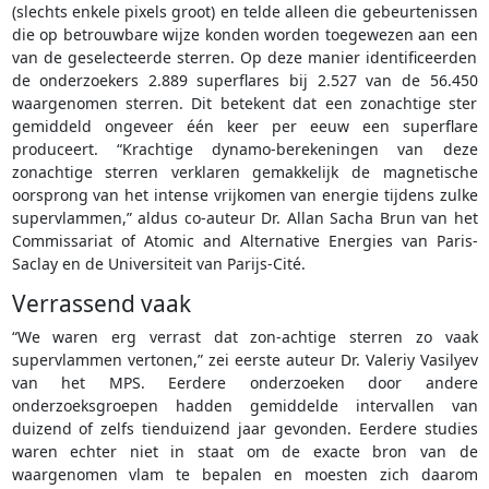
(slechts enkele pixels groot) en telde alleen die gebeurtenissen
die op betrouwbare wijze konden worden toegewezen aan een
van de geselecteerde sterren. Op deze manier identificeerden
de onderzoekers 2.889 superflares bij 2.527 van de 56.450
waargenomen sterren. Dit betekent dat een zonachtige ster
gemiddeld ongeveer één keer per eeuw een superflare
produceert. “Krachtige dynamo-berekeningen van deze
zonachtige sterren verklaren gemakkelijk de magnetische
oorsprong van het intense vrijkomen van energie tijdens zulke
supervlammen,” aldus co-auteur Dr. Allan Sacha Brun van het
Commissariat of Atomic and Alternative Energies van Paris-
Saclay en de Universiteit van Parijs-Cité.
Verrassend vaak
“We waren erg verrast dat zon-achtige sterren zo vaak
supervlammen vertonen,” zei eerste auteur Dr. Valeriy Vasilyev
van het MPS. Eerdere onderzoeken door andere
onderzoeksgroepen hadden gemiddelde intervallen van
duizend of zelfs tienduizend jaar gevonden. Eerdere studies
waren echter niet in staat om de exacte bron van de
waargenomen vlam te bepalen en moesten zich daarom