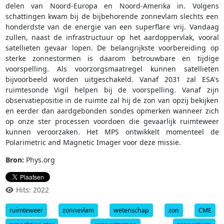
delen van Noord-Europa en Noord-Amerika in. Volgens
schattingen kwam bij de bijbehorende zonnevlam slechts een
honderdste van de energie van een superflare vrij. Vandaag
zullen, naast de infrastructuur op het aardoppervlak, vooral
satellieten gevaar lopen. De belangrijkste voorbereiding op
sterke zonnestormen is daarom betrouwbare en tijdige
voorspelling. Als voorzorgsmaatregel kunnen satellieten
bijvoorbeeld worden uitgeschakeld. Vanaf 2031 zal ESA's
ruimtesonde Vigil helpen bij de voorspelling. Vanaf zijn
observatiepositie in de ruimte zal hij de zon van opzij bekijken
en eerder dan aardgebonden sondes opmerken wanneer zich
op onze ster processen voordoen die gevaarlijk ruimteweer
kunnen veroorzaken. Het MPS ontwikkelt momenteel de
Polarimetric and Magnetic Imager voor deze missie.
Bron:
Phys.org
Hits: 2022
ruimteweer
zonnevlam
wetenschap
zon
CME