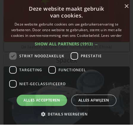
×
Deze website maakt gebruik
van cookies.
Deze website gebruikt cookies om uw gebruikerservaring te
verbeteren. Door onze website te gebruiken, stemt u in met alle
cookies in overeenstemming met ons Cookiebeleid.
Lees verder
SHOW ALL PARTNERS
(1913) →
De laatste updates over ruimtevaart in China!
STRIKT NOODZAKELIJK
PRESTATIE
SpaceX
TARGETING
FUNCTIONEEL
NIET-GECLASSIFICEERD
ALLES ACCEPTEREN
ALLES AFWIJZEN
DETAILS WEERGEVEN