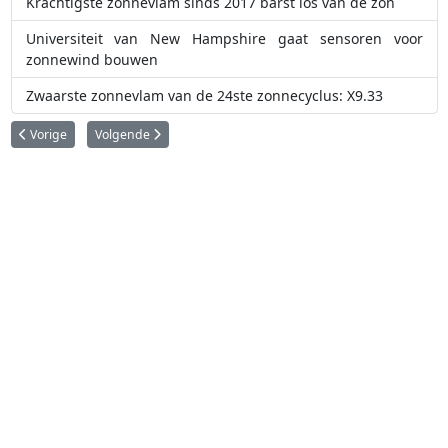
Krachtigste zonnevlam sinds 2017 barst los van de zon
Universiteit van New Hampshire gaat sensoren voor
zonnewind bouwen
Zwaarste zonnevlam van de 24ste zonnecyclus: X9.33
Vorig artikel: Het voorspellen van ruimteweer kan miljarden dollars op aa
Volgende artikel: Nieuwe beelden van de volle zon tonen zo
Vorige
Volgende