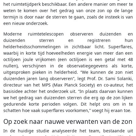
het ruimtetijdperk beschikbaar. Een andere manier om meer te
weten te komen over het gedrag van onze zon op de lange
termijn is door naar de sterren te gaan, zoals de insteek is van
een nieuw onderzoek.
Moderne ruimtetelescopen observeren duizenden en
duizenden sterren en registreren hun
helderheidsschommelingen in zichtbaar licht. Superflares,
waarbij in korte tijd hoeveelheden energie van meer dan een
octiljoen joule vrijkomen (een octiljoen is een getal met 48
nullen), verschijnen in de observatiegegevens als korte,
uitgesproken pieken in helderheid. “We kunnen de zon niet
duizenden jaren lang observeren”, legt Prof. Dr. Sami Solanki,
directeur van het MPS (Max Planck Society) en co-auteur, het
basisidee achter het onderzoek uit. “In plaats daarvan kunnen
we het gedrag van duizenden sterren die erg op de zon lijken
gedurende korte perioden volgen. Dit helpt ons om in te
schatten hoe vaak superflares voorkomen,” voegt hij eraan toe.
Op zoek naar nauwe verwanten van de zon
In de huidige studie analyseerde het team, bestaande uit