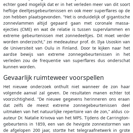
echter goed mogelijk dat er in het verleden meer van dit soort
heftige deeltjesgebeurtenissen en ook meer superflares op de
zon hebben plaatsgevonden. “Het is onduidelijk of gigantische
zonnevlammen altijd gepaard gaan met coronale massa-
ejecties (CME) en wat de relatie is tussen supervlammen en
extreme gebeurtenissen met zonnedeeltjes. Dit moet verder
worden onderzocht,” zei medeauteur prof. dr. Ilya Usoskin van
de Universiteit van Oulu in Finland. Door te kijken naar het
aardse bewijs van extreme zonnegebeurtenissen in het
verleden zou de frequentie van superflares dus onderschat
kunnen worden.
Gevaarlijk ruimteweer voorspellen
Het nieuwe onderzoek onthult niet wanneer de zon haar
volgende aanval zal geven. De resultaten manen echter tot
voorzichtigheid. “De nieuwe gegevens herinneren ons eraan
dat zelfs de meest extreme zonnegebeurtenissen deel
uitmaken van het natuurlijke repertoire van de zon,” aldus co-
auteur Dr. Natalie Krivova van het MPS. Tijdens de Carrington-
gebeurtenis in 1859, een van de hevigste zonnestormen van
de afgelopen 200 jaar, stortte het telegraafnetwerk in grote