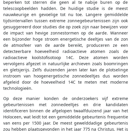
beperken tot sterren die geen al te nabije buren op de
telescoopbeelden hadden. De huidige studie is de meest
nauwkeurige en gevoelige tot nu toe. Langere gemiddelde
tijdsintervallen tussen extreme zonnegebeurtenissen zijn ook
gesuggereerd door studies die op zoek zijn naar bewijzen voor
de impact van hevige zonnestormen op de aarde. Wanneer
een bijzonder hoge stroom energetische deeltjes van de zon
de atmosfeer van de aarde bereikt, produceren ze een
detecteerbare hoeveelheid radioactieve atomen zoals de
radioactieve koolstofisotoop 14C. Deze atomen worden
vervolgens afgezet in natuurlijke archieven zoals boomringen
en gletsjerijs. Zelfs duizenden jaren later kan de plotselinge
instroom van hoogenergetische zonnedeeltjes dus worden
afgeleid door de hoeveelheid 14C te meten met moderne
technologieën.
Op deze manier konden de onderzoekers vijf extreme
gebeurtenissen met zonnedeeltjes en drie kandidaten
identificeren binnen de afgelopen twaalfduizend jaar van het
Holoceen, wat leidt tot een gemiddelde gebeurtenis frequentie
van eens per 1500 jaar. De meest gewelddadige gebeurtenis
zou hebben plaatsgevonden in het jaar 775 na Christus. Het is