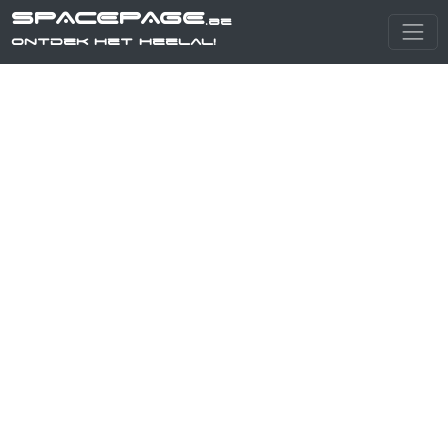
SPACEPAGE
.be
Ontdek het heelal!