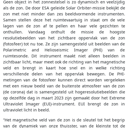
Geen object in het zonnestelsel is zo dynamisch en veelzijdig
als de zon. De door ESA geleide Solar Orbiter-missie bekijkt de
zon met niet minder dan zes beeldvormende instrumenten.
Samen stellen deze het ruimtevaartuig in staat om de vele
lagen van de zon af te pellen en haar vele gezichten te
onthullen. Vandaag onthult de missie de hoogste
resolutiebeelden van het zichtbare oppervlak van de zon
(fotosfeer) tot nu toe. Ze zijn samengesteld uit beelden van de
Polarimetric and Helioseismic Imager (PHI) van de
ruimtesonde. Dit instrument maakt niet alleen beelden in
zichtbaar licht, maar meet ook de richting van het magnetische
veld en brengt in kaart hoe snel en in welke richting
verschillende delen van het oppervlak bewegen. De PHI-
metingen van de fotosfeer kunnen direct worden vergeleken
met een nieuw beeld van de buitenste atmosfeer van de zon
(de corona) dat is samengesteld uit hogeresolutiebeelden die
op dezelfde dag in maart 2023 zijn gemaakt door het Extreme
Ultraviolet Imager (EUI)-instrument. EUI brengt de zon in
ultraviolet licht in beeld.
“Het magnetische veld van de zon is de sleutel tot het begrip
van de dynamiek van onze thuisster, van de kleinste tot de