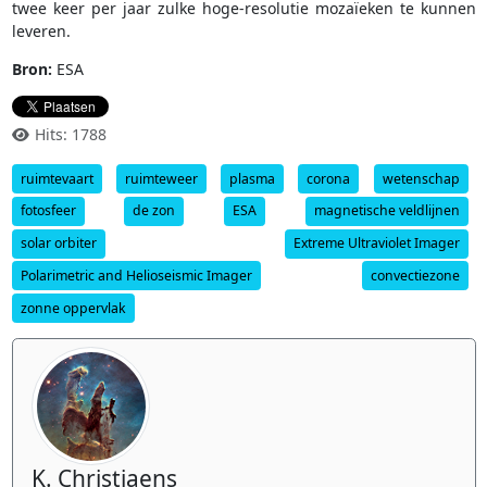
twee keer per jaar zulke hoge-resolutie mozaïeken te kunnen
leveren.
Bron:
ESA
Hits: 1788
ruimtevaart
ruimteweer
plasma
corona
wetenschap
fotosfeer
de zon
ESA
magnetische veldlijnen
solar orbiter
Extreme Ultraviolet Imager
Polarimetric and Helioseismic Imager
convectiezone
zonne oppervlak
K. Christiaens