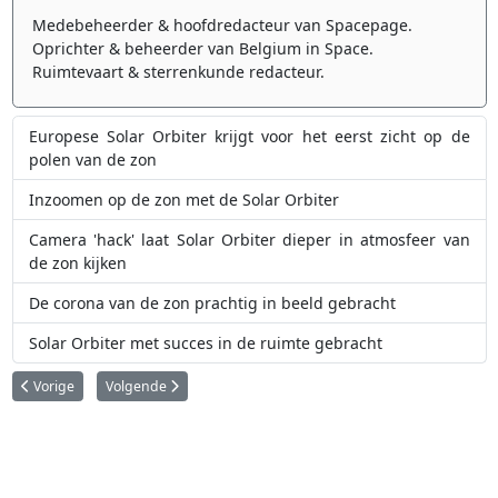
Medebeheerder & hoofdredacteur van Spacepage.
Oprichter & beheerder van Belgium in Space.
Ruimtevaart & sterrenkunde redacteur.
Europese Solar Orbiter krijgt voor het eerst zicht op de
polen van de zon
Inzoomen op de zon met de Solar Orbiter
Camera 'hack' laat Solar Orbiter dieper in atmosfeer van
de zon kijken
De corona van de zon prachtig in beeld gebracht
Solar Orbiter met succes in de ruimte gebracht
Vorig artikel: Waarnemingen suggereren dat sterren als de zon eens per
Volgende artikel: Europese Proba-3 gaat continu de energie
Vorige
Volgende