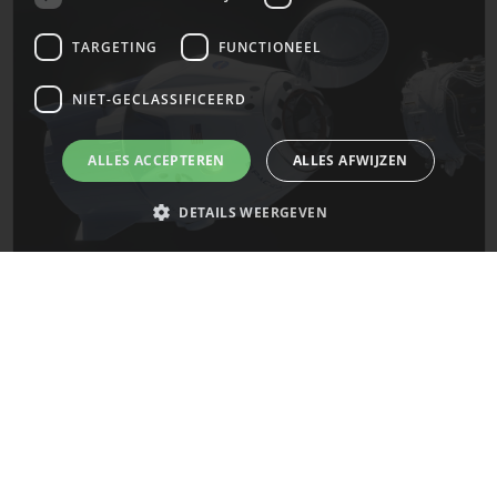
TARGETING
FUNCTIONEEL
NIET-GECLASSIFICEERD
ALLES ACCEPTEREN
ALLES AFWIJZEN
DETAILS WEERGEVEN
De laatste updates van SpaceX!
Strikt noodzakelijk
Prestatie
Targeting
Functioneel
Mars
Niet-geclassificeerd
Strikt noodzakelijke cookies maken de kernfunctionaliteiten van de
website mogelijk, zoals gebruikersaanmelding en accountbeheer. De
website kan niet goed worden gebruikt zonder de strikt noodzakelijke
cookies.
Naam
Provider
/
Domein
Vervaldatum
__cf_bm
29 minuten
Cloudflare Inc.