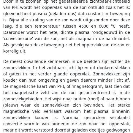
Door in te zoomen op het gedetailleerde zichtbaar-lichtbeeld
van PHI wordt het 'oppervlak' van de zon onthuld zoals het is:
gloeiend heet plasma (geladen gas) dat constant in beweging
is. Bijna alle straling van de zon wordt uitgezonden door deze
laag, die een temperatuur tussen 4500 en 6000 °C heeft.
Daaronder wordt het hete, dichte plasma rondgeduwd in de
'convectiezone' van de zon, net als magma in de aardmantel.
Als gevolg van deze beweging ziet het oppervlak van de zon er
korrelig uit.
De meest opvallende kenmerken in de beelden zijn echter de
zonnevlekken. In het zichtbare licht lijken dit donkere vlekken
of gaten in het verder gladde oppervlak. Zonnevlekken zijn
kouder dan hun omgeving en geven daarom minder licht af.
De magnetische kaart van PHI, of 'magnetogram', laat zien dat
het magnetische veld van de zon geconcentreerd is in de
zonnevlekgebieden. Het wijst naar buiten (rood) of naar binnen
(blauw) waar de zonnevlekken zich bevinden. Het sterke
magnetische veld verklaart waarom het plasma binnenin
zonnevlekken kouder is. Normaal gesproken verplaatst
convectie warmte van binnenin de zon naar het oppervlak,
maar dit wordt verstoord doordat geladen deeltjes gedwongen