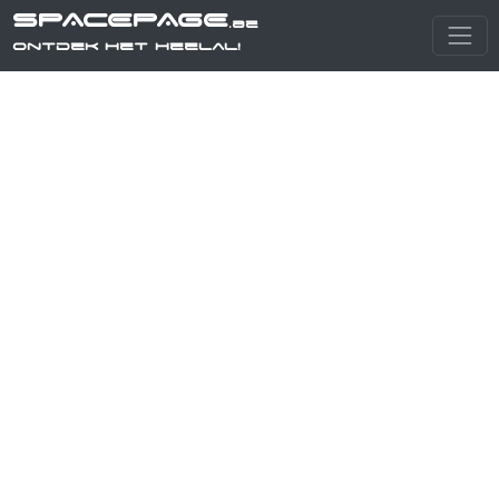
SPACEPAGE
.be
Ontdek het heelal!