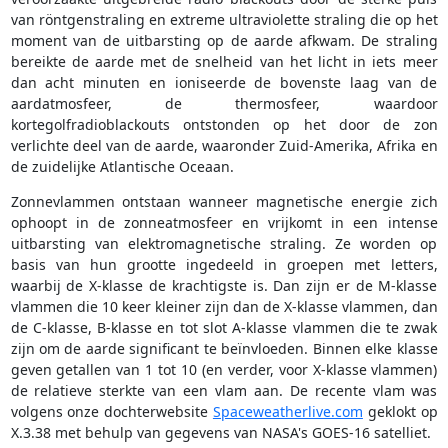
van röntgenstraling en extreme ultraviolette straling die op het
moment van de uitbarsting op de aarde afkwam. De straling
bereikte de aarde met de snelheid van het licht in iets meer
dan acht minuten en ioniseerde de bovenste laag van de
aardatmosfeer, de thermosfeer, waardoor
kortegolfradioblackouts ontstonden op het door de zon
verlichte deel van de aarde, waaronder Zuid-Amerika, Afrika en
de zuidelijke Atlantische Oceaan.
Zonnevlammen ontstaan wanneer magnetische energie zich
ophoopt in de zonneatmosfeer en vrijkomt in een intense
uitbarsting van elektromagnetische straling. Ze worden op
basis van hun grootte ingedeeld in groepen met letters,
waarbij de X-klasse de krachtigste is. Dan zijn er de M-klasse
vlammen die 10 keer kleiner zijn dan de X-klasse vlammen, dan
de C-klasse, B-klasse en tot slot A-klasse vlammen die te zwak
zijn om de aarde significant te beïnvloeden. Binnen elke klasse
geven getallen van 1 tot 10 (en verder, voor X-klasse vlammen)
de relatieve sterkte van een vlam aan. De recente vlam was
volgens onze dochterwebsite
Spaceweatherlive.com
geklokt op
X.3.38 met behulp van gegevens van NASA's GOES-16 satelliet.