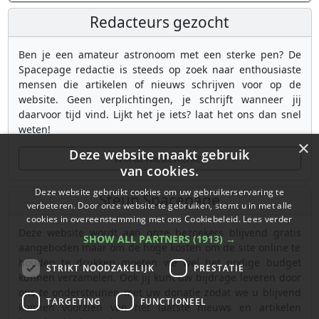
Redacteurs gezocht
Ben je een amateur astronoom met een sterke pen? De
Spacepage redactie is steeds op zoek naar enthousiaste
mensen die artikelen of nieuws schrijven voor op de
website. Geen verplichtingen, je schrijft wanneer jij
daarvoor tijd vind. Lijkt het je iets? laat het ons dan snel
weten!
×
Deze website maakt gebruik
Wordt medewerker
van cookies.
Deze website gebruikt cookies om uw gebruikerservaring te
Steun Spacepage
verbeteren. Door onze website te gebruiken, stemt u in met alle
cookies in overeenstemming met ons Cookiebeleid.
Lees verder
Deze website wordt aan onze bezoekers blijvend gratis
SHOW ALL PARTNERS
(1913) →
aangeboden maar om de hoge kosten om de site online te
houden te drukken moeten we wel het nodige budget
STRIKT NOODZAKELIJK
PRESTATIE
kunnen verzamelen. Ook jij kunt uw bijdrage leveren door
ons te ondersteunen met uw donatie zodat we u blijvend
TARGETING
FUNCTIONEEL
kunnen voorzien van het laatste nieuws en artikelen