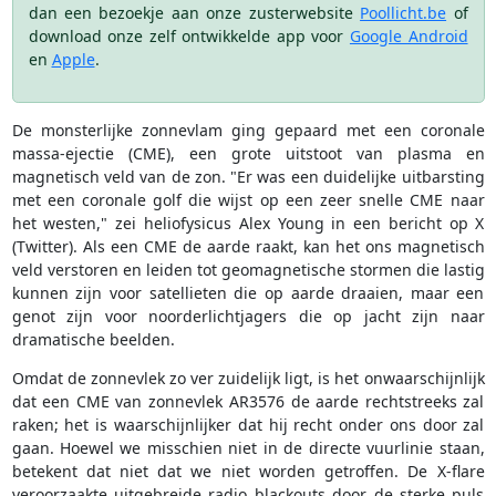
dan een bezoekje aan onze zusterwebsite
Poollicht.be
of
download onze zelf ontwikkelde app voor
Google Android
en
Apple
.
De monsterlijke zonnevlam ging gepaard met een coronale
massa-ejectie (CME), een grote uitstoot van plasma en
magnetisch veld van de zon. "Er was een duidelijke uitbarsting
met een coronale golf die wijst op een zeer snelle CME naar
het westen," zei heliofysicus Alex Young in een bericht op X
(Twitter). Als een CME de aarde raakt, kan het ons magnetisch
veld verstoren en leiden tot geomagnetische stormen die lastig
kunnen zijn voor satellieten die op aarde draaien, maar een
genot zijn voor noorderlichtjagers die op jacht zijn naar
dramatische beelden.
Omdat de zonnevlek zo ver zuidelijk ligt, is het onwaarschijnlijk
dat een CME van zonnevlek AR3576 de aarde rechtstreeks zal
raken; het is waarschijnlijker dat hij recht onder ons door zal
gaan. Hoewel we misschien niet in de directe vuurlinie staan,
betekent dat niet dat we niet worden getroffen. De X-flare
veroorzaakte uitgebreide radio blackouts door de sterke puls