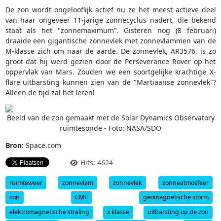
De zon wordt ongelooflijk actief nu ze het meest actieve deel
van haar ongeveer 11-jarige zonnecyclus nadert, die bekend
staat als het "zonnemaximum". Gisteren nog (8 februari)
draaide een gigantische zonnevlek met zonnevlammen van de
M-klasse zich om naar de aarde. De zonnevlek, AR3576, is zo
groot dat hij werd gezien door de Perseverance Rover op het
oppervlak van Mars. Zouden we een soortgelijke krachtige X-
flare uitbarsting kunnen zien van de "Martiaanse zonnevlek"?
Alleen de tijd zal het leren!
Beeld van de zon gemaakt met de Solar Dynamics Observatory
ruimtesonde - Foto: NASA/SDO
Bron:
Space.com
Hits: 4624
ruimteweer
zonnevlam
zonnevlek
zonneatmosfeer
zon
CME
geomagnetische storm
elektromagnetische straling
x klasse
uitbarsting op de zon