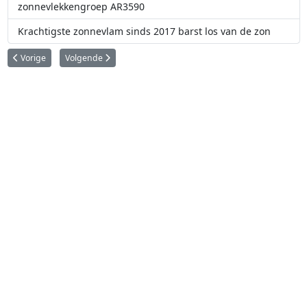
zonnevlekkengroep AR3590
Krachtigste zonnevlam sinds 2017 barst los van de zon
Vorig artikel: Zeer krachtige X6.3 zonnevlam afkomstig van zonnevlekken
Volgende artikel: Indiaans zonne-observatorium komt aan bi
Vorige
Volgende