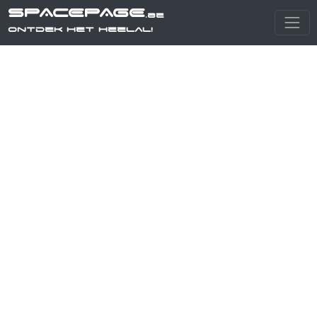
SPACEPAGE
.be
Ontdek het heelal!