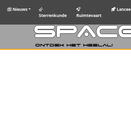
Nieuws
Lancee
Sterrenkunde
Ruimtevaart
SPAC
Ontdek het heelal!