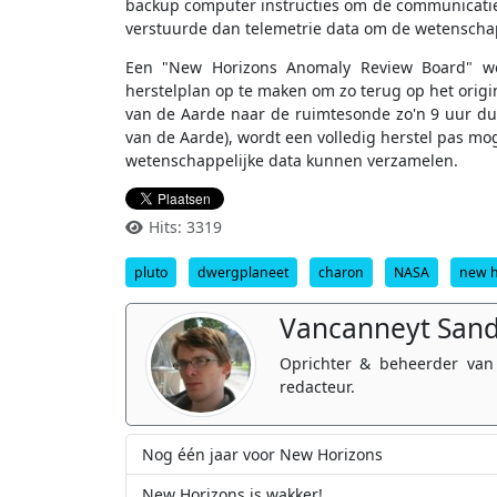
backup computer instructies om de communicatie
verstuurde dan telemetrie data om de wetenschap
Een "New Horizons Anomaly Review Board" w
herstelplan op te maken om zo terug op het origi
van de Aarde naar de ruimtesonde zo'n 9 uur duu
van de Aarde), wordt een volledig herstel pas mo
wetenschappelijke data kunnen verzamelen.
Hits: 3319
pluto
dwergplaneet
charon
NASA
new h
Vancanneyt San
Oprichter & beheerder van
redacteur.
Nog één jaar voor New Horizons
New Horizons is wakker!