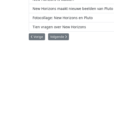
New Horizons maakt nieuwe beelden van Pluto
Fotocollage: New Horizons en Pluto
Tien vragen over New Horizons
Vorig artikel: New Horizons hervat op 7 juli haar wetens
Volgende artikel: Heldere en donkere gebi
Vorige
Volgende