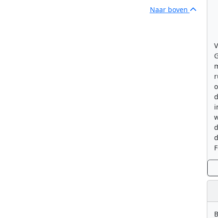
Naar boven
V
G
m
r
o
d
i
w
d
d
F
B