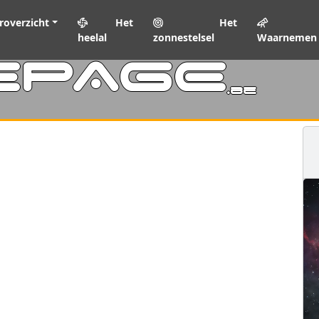
roverzicht
Het
Het
heelal
zonnestelsel
Waarnemen
EPAGE
.be