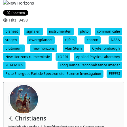
Hits: 9498
planeet
signalen
instrumenten
pluto
communicatie
vragen
dwergplaneet
cijfers
charon
NASA
plutonium
new horizons
Alan Stern
Clyde Tombaugh
New Horizons ruimtemissie
LORRI
Applied Physics Laboratory
2014 MT69
Long Range Reconnaissance Imager
Pluto Energetic Particle Spectrometer Science Investigation
PEPPSI
K. Christiaens
Medebeheerder & hoofdredacteur van Spacepage.