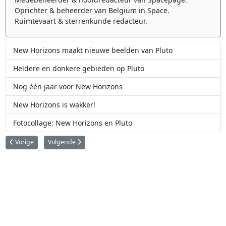
Oprichter & beheerder van Belgium in Space.
Ruimtevaart & sterrenkunde redacteur.
New Horizons maakt nieuwe beelden van Pluto
Heldere en donkere gebieden op Pluto
Nog één jaar voor New Horizons
New Horizons is wakker!
Fotocollage: New Horizons en Pluto
Vorig artikel: Heldere en donkere gebieden op Pluto
Volgende artikel: Europese komeetlander Philae is terug wak
Vorige
Volgende