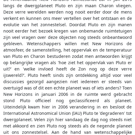
langs de dwergplaneet Pluto en zijn maan Charon vliegen.
Deze verre werelden werden nog nooit eerder door de mens
verkent en kunnen ons meer vertellen over het ontstaan en de
evolutie van het zonnestelsel. Doordat Pluto en zijn manen
nooit eerder het bezoek kregen van onbemande ruimtetuigen
zijn veel vragen over deze objecten nog steeds onbeantwoord
gebleven. Wetenschappers willen met New Horizons de
atmosfeer, de samenstelling, het oppervlak en de temperatuur
van Pluto en Charon bestuderen zodat men antwoorden krijgt
op belangrijke vragen als 'hoe ziet het oppervlak van Pluto er
uit?' en 'welke invloed heeft de Zon nog op deze verre
ijswereld?'. Pluto heeft sinds zijn ontdekking altijd voor veel
discussies gezorgd aangezien niet iedereen er steeds van
overtuigd was of dit een echte planeet was of iets anders? Toen
New Horizons in januari 2006 in de ruimte werd gebracht
stond Pluto officieel nog geclassificeerd als planeet.
Uiteindelijk kwam hier in 2006 verandering in en besloot de
International Astronomical Union (IAU) Pluto te 'degraderen' tot
dwergplaneet. Velen zijn hier vandaag de dag nog steeds niet
met akkoord en zien Pluto nog steeds als de negende planeet
uit ons zonnestelsel. Aan de hand van wetenschappelijke