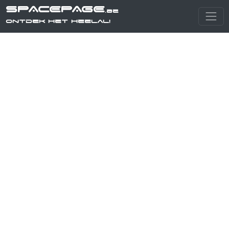
SPACEPAGE
.be
Ontdek het heelal!