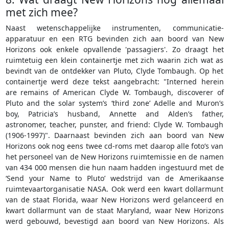
met zich mee?
Naast wetenschappelijke instrumenten, communicatie-
apparatuur en een RTG bevinden zich aan boord van New
Horizons ook enkele opvallende 'passagiers'. Zo draagt het
ruimtetuig een klein containertje met zich waarin zich wat as
bevindt van de ontdekker van Pluto, Clyde Tombaugh. Op het
containertje werd deze tekst aangebracht: "Interned herein
are remains of American Clyde W. Tombaugh, discoverer of
Pluto and the solar system’s ‘third zone’ Adelle and Muron’s
boy, Patricia’s husband, Annette and Alden’s father,
astronomer, teacher, punster, and friend: Clyde W. Tombaugh
(1906-1997)". Daarnaast bevinden zich aan boord van New
Horizons ook nog eens twee cd-roms met daarop alle foto’s van
het personeel van de New Horizons ruimtemissie en de namen
van 434 000 mensen die hun naam hadden ingestuurd met de
‘Send your Name to Pluto’ wedstrijd van de Amerikaanse
ruimtevaartorganisatie NASA. Ook werd een kwart dollarmunt
van de staat Florida, waar New Horizons werd gelanceerd en
kwart dollarmunt van de staat Maryland, waar New Horizons
werd gebouwd, bevestigd aan boord van New Horizons. Als