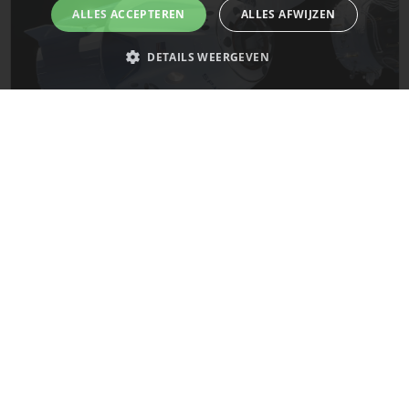
ALLES ACCEPTEREN
ALLES AFWIJZEN
DETAILS WEERGEVEN
Strikt noodzakelijk
Prestatie
Targeting
Functioneel
Niet-geclassificeerd
De laatste updates van SpaceX!
Strikt noodzakelijke cookies maken de kernfunctionaliteiten van de
website mogelijk, zoals gebruikersaanmelding en accountbeheer. De
Mars
website kan niet goed worden gebruikt zonder de strikt noodzakelijke
cookies.
Naam
Provider
/
Domein
Vervaldatum
__cf_bm
29 minuten
Cloudflare Inc.
58 seconden
.x.com