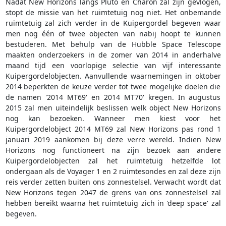
Nadat New Horizons langs Pluto en Charon zal zijn gevlogen,
stopt de missie van het ruimtetuig nog niet. Het onbemande
ruimtetuig zal zich verder in de Kuipergordel begeven waar
men nog één of twee objecten van nabij hoopt te kunnen
bestuderen. Met behulp van de Hubble Space Telescope
maakten onderzoekers in de zomer van 2014 in anderhalve
maand tijd een voorlopige selectie van vijf interessante
Kuipergordelobjecten. Aanvullende waarnemingen in oktober
2014 beperkten de keuze verder tot twee mogelijke doelen die
de namen '2014 MT69' en 2014 MT70' kregen. In augustus
2015 zal men uiteindelijk beslissen welk object New Horizons
nog kan bezoeken. Wanneer men kiest voor het
Kuipergordelobject 2014 MT69 zal New Horizons pas rond 1
januari 2019 aankomen bij deze verre wereld. Indien New
Horizons nog functioneert na zijn bezoek aan andere
Kuipergordelobjecten zal het ruimtetuig hetzelfde lot
ondergaan als de Voyager 1 en 2 ruimtesondes en zal deze zijn
reis verder zetten buiten ons zonnestelsel. Verwacht wordt dat
New Horizons tegen 2047 de grens van ons zonnestelsel zal
hebben bereikt waarna het ruimtetuig zich in 'deep space' zal
begeven.