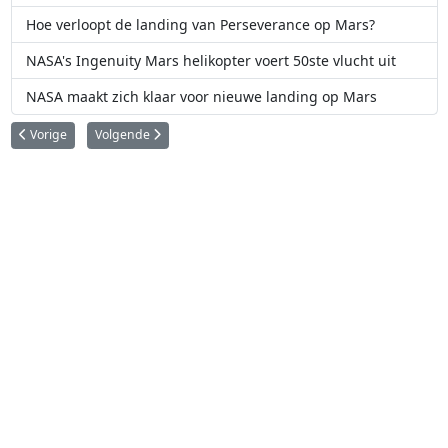
Hoe verloopt de landing van Perseverance op Mars?
NASA's Ingenuity Mars helikopter voert 50ste vlucht uit
NASA maakt zich klaar voor nieuwe landing op Mars
Vorig artikel: BepiColombo scheert voor de eerste maal langs Mercurius
Volgende artikel: NASA gaat opnieuw naar Venus
Vorige
Volgende