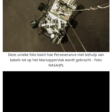
Deze unieke foto toont hoe Perseverance met behulp van
kabels tot op het Marsoppervlak wordt gebracht - Foto:
NASA/JPL