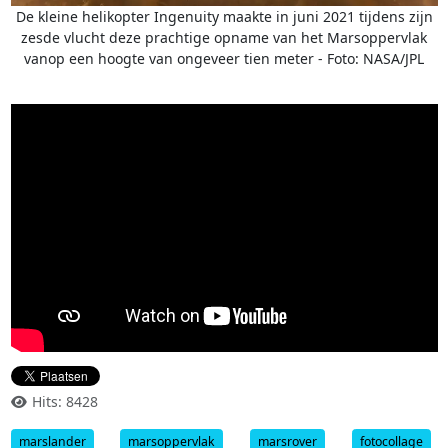
De kleine helikopter Ingenuity maakte in juni 2021 tijdens zijn
zesde vlucht deze prachtige opname van het Marsoppervlak
vanop een hoogte van ongeveer tien meter - Foto: NASA/JPL
Hits: 8428
marslander
marsoppervlak
marsrover
fotocollage