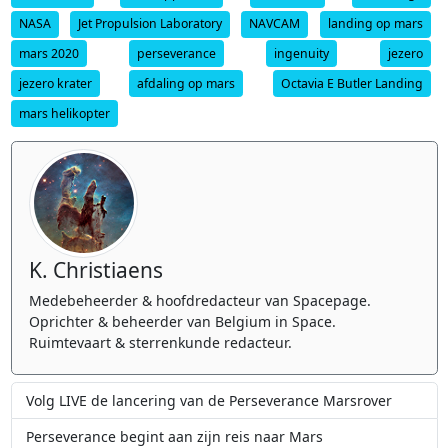
NASA
Jet Propulsion Laboratory
NAVCAM
landing op mars
mars 2020
perseverance
ingenuity
jezero
jezero krater
afdaling op mars
Octavia E Butler Landing
mars helikopter
K. Christiaens
Medebeheerder & hoofdredacteur van Spacepage.
Oprichter & beheerder van Belgium in Space.
Ruimtevaart & sterrenkunde redacteur.
Volg LIVE de lancering van de Perseverance Marsrover
Perseverance begint aan zijn reis naar Mars