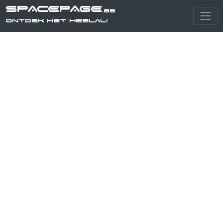
SPACEPAGE
.be
Ontdek het heelal!