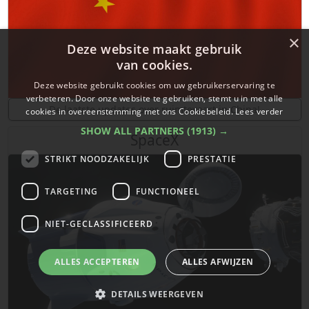
×
Deze website maakt gebruik
van cookies.
Deze website gebruikt cookies om uw gebruikerservaring te
verbeteren. Door onze website te gebruiken, stemt u in met alle
De laatste updates over ruimtevaart in China!
cookies in overeenstemming met ons Cookiebeleid.
Lees verder
SHOW ALL PARTNERS
(1913) →
SpaceX
STRIKT NOODZAKELIJK
PRESTATIE
TARGETING
FUNCTIONEEL
NIET-GECLASSIFICEERD
ALLES ACCEPTEREN
ALLES AFWIJZEN
DETAILS WEERGEVEN