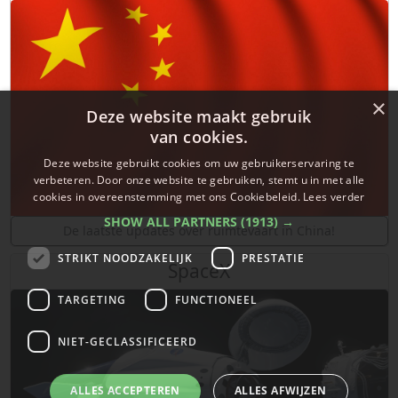
×
Deze website maakt gebruik
van cookies.
Deze website gebruikt cookies om uw gebruikerservaring te
verbeteren. Door onze website te gebruiken, stemt u in met alle
cookies in overeenstemming met ons Cookiebeleid.
Lees verder
SHOW ALL PARTNERS
(1913) →
De laatste updates over ruimtevaart in China!
STRIKT NOODZAKELIJK
PRESTATIE
SpaceX
TARGETING
FUNCTIONEEL
NIET-GECLASSIFICEERD
ALLES ACCEPTEREN
ALLES AFWIJZEN