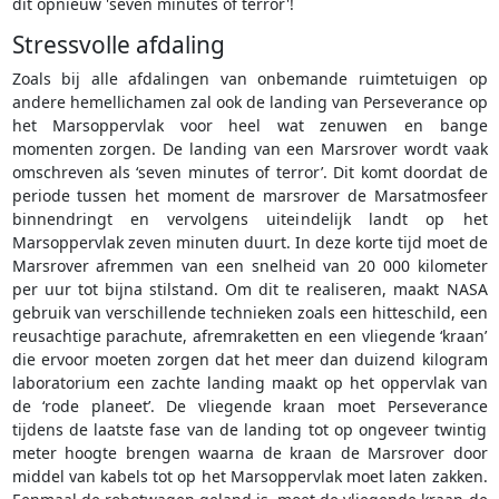
dit opnieuw 'seven minutes of terror'!
Stressvolle afdaling
Zoals bij alle afdalingen van onbemande ruimtetuigen op
andere hemellichamen zal ook de landing van Perseverance op
het Marsoppervlak voor heel wat zenuwen en bange
momenten zorgen. De landing van een Marsrover wordt vaak
omschreven als ‘seven minutes of terror’. Dit komt doordat de
periode tussen het moment de marsrover de Marsatmosfeer
binnendringt en vervolgens uiteindelijk landt op het
Marsoppervlak zeven minuten duurt. In deze korte tijd moet de
Marsrover afremmen van een snelheid van 20 000 kilometer
per uur tot bijna stilstand. Om dit te realiseren, maakt NASA
gebruik van verschillende technieken zoals een hitteschild, een
reusachtige parachute, afremraketten en een vliegende ‘kraan’
die ervoor moeten zorgen dat het meer dan duizend kilogram
laboratorium een zachte landing maakt op het oppervlak van
de ‘rode planeet’. De vliegende kraan moet Perseverance
tijdens de laatste fase van de landing tot op ongeveer twintig
meter hoogte brengen waarna de kraan de Marsrover door
middel van kabels tot op het Marsoppervlak moet laten zakken.