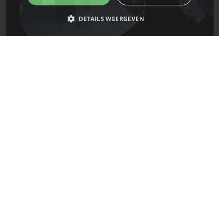
DETAILS WEERGEVEN
Strikt noodzakelijk
Prestatie
Targeting
Functioneel
De laatste updates van SpaceX!
Niet-geclassificeerd
Strikt noodzakelijke cookies maken de kernfunctionaliteiten van de
Mars
website mogelijk, zoals gebruikersaanmelding en accountbeheer. De
website kan niet goed worden gebruikt zonder de strikt noodzakelijke
cookies.
Naam
Provider
/
Domein
Vervaldatum
__cf_bm
29 minuten
Cloudflare Inc.
58 seconden
.x.com