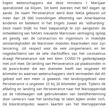
hopen wetenschappers dat deze minstens 1 Marsjaar
operationeel zal blijven. Dit komt overeen met 687 dagen op
aarde. De naam 'Perseverance' werd door NASA gekozen uit
meer dan 28 000 inzendingen afkomstig van Amerikaanse
kinderen en betekent in het Engels zoveel als 'volharding'.
Deze naam blijkt nu heel toepasselijk te zijn aangezien de
ontwikkeling van NASA's nieuwste Marsrover vertraging opliep
als gevolg van de coronacrisis en ingenieurs in moeilijke
omstandigheden de Marsrover moesten klaarmaken voor zijn
lancering. Uit respect voor de vele zorgverleners en ter
nagedachtenis van de vele slachtoffers van het coronavirus
draagt Perseverance ook een klein COVID-19 gedenkplaatje
met zich mee. De landing van Perseverance zal plaatsvinden in
de Jezero-krater die een diameter heeft van ongeveer 49
kilometer en waarvan wetenschappers sterk vermoeden dat dit
gebied ooit een meer is geweest. Het landingsgebied voor
Perseverance is ongeveer 25 bij 20 kilometer groot. Tijdens de
afdaling en landing van Perseverance naar het Marsoppervlak
zal de robotwagen ook gebruikmaken van beeldherkenning
door camera's naar het landschap te laten kijken onder zich.
De boordcomputer, waarin kaarten van het Marsoppervlak