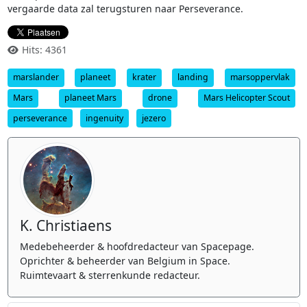
vergaarde data zal terugsturen naar Perseverance.
Hits: 4361
marslander
planeet
krater
landing
marsoppervlak
Mars
planeet Mars
drone
Mars Helicopter Scout
perseverance
ingenuity
jezero
K. Christiaens
Medebeheerder & hoofdredacteur van Spacepage.
Oprichter & beheerder van Belgium in Space.
Ruimtevaart & sterrenkunde redacteur.