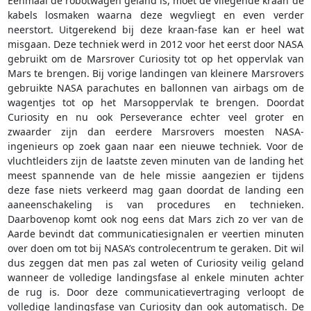
Eenmaal de robotwagen geland is, moet de vliegende kraan de
kabels losmaken waarna deze wegvliegt en even verder
neerstort. Uitgerekend bij deze kraan-fase kan er heel wat
misgaan. Deze techniek werd in 2012 voor het eerst door NASA
gebruikt om de Marsrover Curiosity tot op het oppervlak van
Mars te brengen. Bij vorige landingen van kleinere Marsrovers
gebruikte NASA parachutes en ballonnen van airbags om de
wagentjes tot op het Marsoppervlak te brengen. Doordat
Curiosity en nu ook Perseverance echter veel groter en
zwaarder zijn dan eerdere Marsrovers moesten NASA-
ingenieurs op zoek gaan naar een nieuwe techniek. Voor de
vluchtleiders zijn de laatste zeven minuten van de landing het
meest spannende van de hele missie aangezien er tijdens
deze fase niets verkeerd mag gaan doordat de landing een
aaneenschakeling is van procedures en technieken.
Daarbovenop komt ook nog eens dat Mars zich zo ver van de
Aarde bevindt dat communicatiesignalen er veertien minuten
over doen om tot bij NASA’s controlecentrum te geraken. Dit wil
dus zeggen dat men pas zal weten of Curiosity veilig geland
wanneer de volledige landingsfase al enkele minuten achter
de rug is. Door deze communicatievertraging verloopt de
volledige landingsfase van Curiosity dan ook automatisch. De