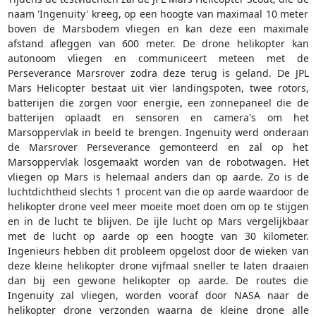
naam 'Ingenuity' kreeg, op een hoogte van maximaal 10 meter
boven de Marsbodem vliegen en kan deze een maximale
afstand afleggen van 600 meter. De drone helikopter kan
autonoom vliegen en communiceert meteen met de
Perseverance Marsrover zodra deze terug is geland. De JPL
Mars Helicopter bestaat uit vier landingspoten, twee rotors,
batterijen die zorgen voor energie, een zonnepaneel die de
batterijen oplaadt en sensoren en camera's om het
Marsoppervlak in beeld te brengen. Ingenuity werd onderaan
de Marsrover Perseverance gemonteerd en zal op het
Marsoppervlak losgemaakt worden van de robotwagen. Het
vliegen op Mars is helemaal anders dan op aarde. Zo is de
luchtdichtheid slechts 1 procent van die op aarde waardoor de
helikopter drone veel meer moeite moet doen om op te stijgen
en in de lucht te blijven. De ijle lucht op Mars vergelijkbaar
met de lucht op aarde op een hoogte van 30 kilometer.
Ingenieurs hebben dit probleem opgelost door de wieken van
deze kleine helikopter drone vijfmaal sneller te laten draaien
dan bij een gewone helikopter op aarde. De routes die
Ingenuity zal vliegen, worden vooraf door NASA naar de
helikopter drone verzonden waarna de kleine drone alle