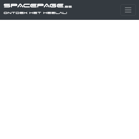
SPACEPAGE
.be
Ontdek het heelal!