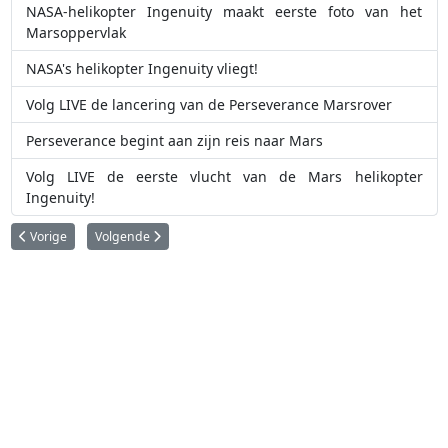
NASA-helikopter Ingenuity maakt eerste foto van het
Marsoppervlak
NASA's helikopter Ingenuity vliegt!
Volg LIVE de lancering van de Perseverance Marsrover
Perseverance begint aan zijn reis naar Mars
Volg LIVE de eerste vlucht van de Mars helikopter
Ingenuity!
Vorig artikel: Ruimtesonde van Arabische Emiraten komt aan bij Mars
Volgende artikel: Sporen van oeroude rivieren in de rotsen v
Vorige
Volgende