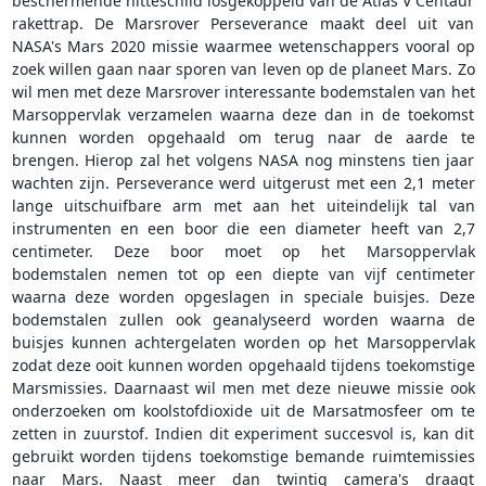
beschermende hitteschild losgekoppeld van de Atlas V Centaur
rakettrap. De Marsrover Perseverance maakt deel uit van
NASA's Mars 2020 missie waarmee wetenschappers vooral op
zoek willen gaan naar sporen van leven op de planeet Mars. Zo
wil men met deze Marsrover interessante bodemstalen van het
Marsoppervlak verzamelen waarna deze dan in de toekomst
kunnen worden opgehaald om terug naar de aarde te
brengen. Hierop zal het volgens NASA nog minstens tien jaar
wachten zijn. Perseverance werd uitgerust met een 2,1 meter
lange uitschuifbare arm met aan het uiteindelijk tal van
instrumenten en een boor die een diameter heeft van 2,7
centimeter. Deze boor moet op het Marsoppervlak
bodemstalen nemen tot op een diepte van vijf centimeter
waarna deze worden opgeslagen in speciale buisjes. Deze
bodemstalen zullen ook geanalyseerd worden waarna de
buisjes kunnen achtergelaten worden op het Marsoppervlak
zodat deze ooit kunnen worden opgehaald tijdens toekomstige
Marsmissies. Daarnaast wil men met deze nieuwe missie ook
onderzoeken om koolstofdioxide uit de Marsatmosfeer om te
zetten in zuurstof. Indien dit experiment succesvol is, kan dit
gebruikt worden tijdens toekomstige bemande ruimtemissies
naar Mars. Naast meer dan twintig camera's draagt