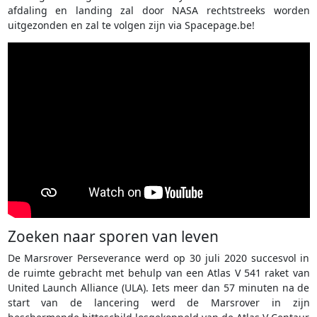
afdaling en landing zal door NASA rechtstreeks worden
uitgezonden en zal te volgen zijn via Spacepage.be!
Zoeken naar sporen van leven
De Marsrover Perseverance werd op 30 juli 2020 succesvol in
de ruimte gebracht met behulp van een Atlas V 541 raket van
United Launch Alliance (ULA). Iets meer dan 57 minuten na de
start van de lancering werd de Marsrover in zijn