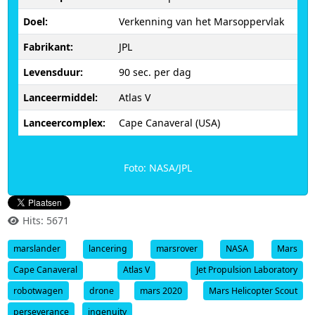
Doel:
Verkenning van het Marsoppervlak
Fabrikant:
JPL
Levensduur:
90 sec. per dag
Lanceermiddel:
Atlas V
Lanceercomplex:
Cape Canaveral (USA)
Foto: NASA/JPL
Hits: 5671
marslander
lancering
marsrover
NASA
Mars
Cape Canaveral
Atlas V
Jet Propulsion Laboratory
robotwagen
drone
mars 2020
Mars Helicopter Scout
perseverance
ingenuity