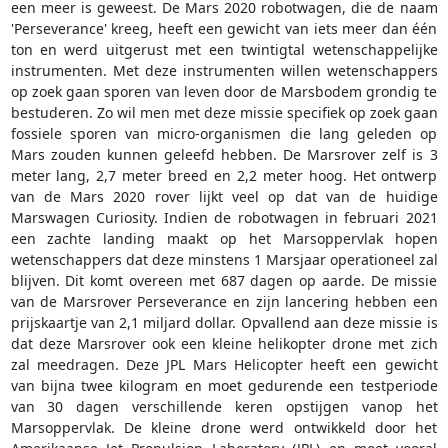
een meer is geweest. De Mars 2020 robotwagen, die de naam
'Perseverance' kreeg, heeft een gewicht van iets meer dan één
ton en werd uitgerust met een twintigtal wetenschappelijke
instrumenten. Met deze instrumenten willen wetenschappers
op zoek gaan sporen van leven door de Marsbodem grondig te
bestuderen. Zo wil men met deze missie specifiek op zoek gaan
fossiele sporen van micro-organismen die lang geleden op
Mars zouden kunnen geleefd hebben. De Marsrover zelf is 3
meter lang, 2,7 meter breed en 2,2 meter hoog. Het ontwerp
van de Mars 2020 rover lijkt veel op dat van de huidige
Marswagen Curiosity. Indien de robotwagen in februari 2021
een zachte landing maakt op het Marsoppervlak hopen
wetenschappers dat deze minstens 1 Marsjaar operationeel zal
blijven. Dit komt overeen met 687 dagen op aarde. De missie
van de Marsrover Perseverance en zijn lancering hebben een
prijskaartje van 2,1 miljard dollar. Opvallend aan deze missie is
dat deze Marsrover ook een kleine helikopter drone met zich
zal meedragen. Deze JPL Mars Helicopter heeft een gewicht
van bijna twee kilogram en moet gedurende een testperiode
van 30 dagen verschillende keren opstijgen vanop het
Marsoppervlak. De kleine drone werd ontwikkeld door het