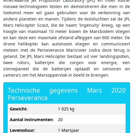
Amerikaanse Jet Propulsion Laboratory (JPL) en moet vooral
nieuwe technologieën testen en demonstreren die men in de
toekomst meer wil gaan gebruiken voor de verkenning van
andere planeten en manen. Tijdens de testvluchten zal de JPL
Mars Helicopter Scout, die de naam 'Ingenuity' kreeg, op een
hoogte van maximaal 10 meter boven de Marsbodem vliegen
en kan deze een maximale afstand afleggen van 600 meter. De
drone helikopter kan autonoom vliegen en communiceert
meteen met de Perseverance Marsrover zodra deze terug is
geland. De JPL Mars Helicopter bestaat uit vier landingspoten,
twee rotors, batterijen die zorgen voor energie, een
zonnepaneel die de batterijen oplaadt en sensoren en
camera's om het Marsoppervlak in beeld te brengen.
Technische gegevens Mars 2020
Perseverance
Gewicht:
1 025 kg
Aantal instrumenten:
20
Levensduur:
1 Marsjaar