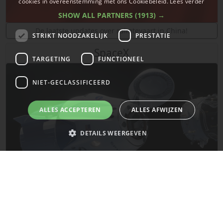
cookies in overeenstemming met ons Cookiebeleid.
Lees verder
SHOW ALL PARTNERS
(1913) →
De laatste updates over ruimtevaart in China!
STRIKT NOODZAKELIJK
PRESTATIE
SpaceX
TARGETING
FUNCTIONEEL
NIET-GECLASSIFICEERD
ALLES ACCEPTEREN
ALLES AFWIJZEN
DETAILS WEERGEVEN
Strikt noodzakelijk
Prestatie
Targeting
Functioneel
Niet-geclassificeerd
De laatste updates van SpaceX!
Strikt noodzakelijke cookies maken de kernfunctionaliteiten van de
website mogelijk, zoals gebruikersaanmelding en accountbeheer. De
Mars
website kan niet goed worden gebruikt zonder de strikt noodzakelijke