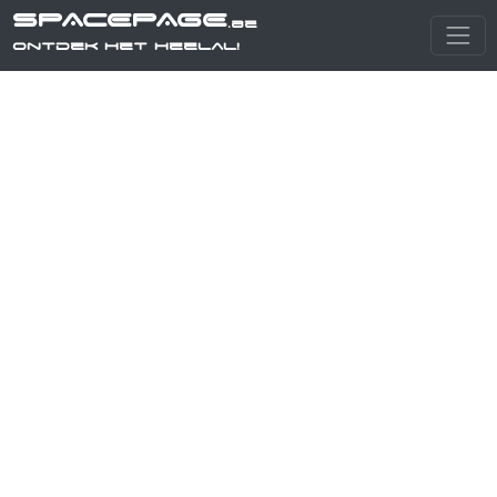
SPACEPAGE
.be
Ontdek het heelal!