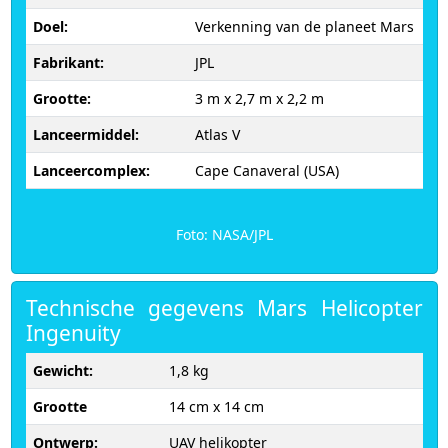
Doel:
Verkenning van de planeet Mars
Fabrikant:
JPL
Grootte:
3 m x 2,7 m x 2,2 m
Lanceermiddel:
Atlas V
Lanceercomplex:
Cape Canaveral (USA)
Foto: NASA/JPL
Technische gegevens Mars Helicopter
Ingenuity
Gewicht:
1,8 kg
Grootte
14 cm x 14 cm
Ontwerp:
UAV helikopter