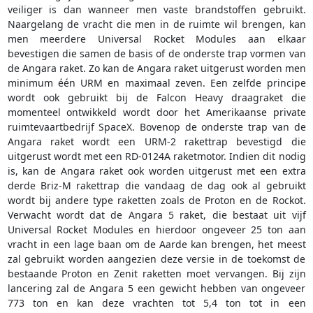
veiliger is dan wanneer men vaste brandstoffen gebruikt.
Naargelang de vracht die men in de ruimte wil brengen, kan
men meerdere Universal Rocket Modules aan elkaar
bevestigen die samen de basis of de onderste trap vormen van
de Angara raket. Zo kan de Angara raket uitgerust worden men
minimum één URM en maximaal zeven. Een zelfde principe
wordt ook gebruikt bij de Falcon Heavy draagraket die
momenteel ontwikkeld wordt door het Amerikaanse private
ruimtevaartbedrijf SpaceX. Bovenop de onderste trap van de
Angara raket wordt een URM-2 rakettrap bevestigd die
uitgerust wordt met een RD-0124A raketmotor. Indien dit nodig
is, kan de Angara raket ook worden uitgerust met een extra
derde Briz-M rakettrap die vandaag de dag ook al gebruikt
wordt bij andere type raketten zoals de Proton en de Rockot.
Verwacht wordt dat de Angara 5 raket, die bestaat uit vijf
Universal Rocket Modules en hierdoor ongeveer 25 ton aan
vracht in een lage baan om de Aarde kan brengen, het meest
zal gebruikt worden aangezien deze versie in de toekomst de
bestaande Proton en Zenit raketten moet vervangen. Bij zijn
lancering zal de Angara 5 een gewicht hebben van ongeveer
773 ton en kan deze vrachten tot 5,4 ton tot in een