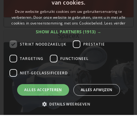
van cookies.
Deze website gebruikt cookies om uw gebruikerservaring te
verbeteren. Door onze website te gebruiken, stemt u in met alle
De laatste updates over ruimtevaart in China!
cookies in overeenstemming met ons Cookiebeleid.
Lees verder
SHOW ALL PARTNERS
(1913) →
SpaceX
STRIKT NOODZAKELIJK
PRESTATIE
TARGETING
FUNCTIONEEL
NIET-GECLASSIFICEERD
ALLES ACCEPTEREN
ALLES AFWIJZEN
DETAILS WEERGEVEN
De laatste updates van SpaceX!
Strikt noodzakelijk
Prestatie
Targeting
Functioneel