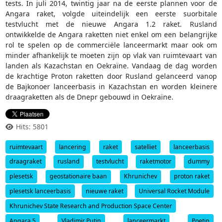
tests. In juli 2014, twintig jaar na de eerste plannen voor de
Angara raket, volgde uiteindelijk een eerste suorbitale
testvlucht met de nieuwe Angara 1.2 raket. Rusland
ontwikkelde de Angara raketten niet enkel om een belangrijke
rol te spelen op de commerciële lanceermarkt maar ook om
minder afhankelijk te moeten zijn op vlak van ruimtevaart van
landen als Kazachstan en Oekraïne. Vandaag de dag worden
de krachtige Proton raketten door Rusland gelanceerd vanop
de Bajkonoer lanceerbasis in Kazachstan en worden kleinere
draagraketten als de Dnepr gebouwd in Oekraïne.
Hits: 5801
ruimtevaart
lancering
raket
satelliet
lanceerbasis
draagraket
rusland
testvlucht
raketmotor
dummy
plesetsk
geostationaire baan
Khrunichev
proton raket
plesetsk lanceerbasis
nieuwe raket
Universal Rocket Module
Khrunichev State Research and Production Space Center
Angara 5
Vladimir Putin
lanceermarkt
Poetin