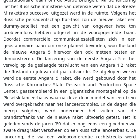
liet het Russische ministerie van defensie weten dat de Breeze
M rakettrap succesvol uitgezet werd in de ruimte. Volgens het
Russische persagentschap Itar-Tass zou de nieuwe raket een
dummy-satelliet met een gewicht van ongeveer twee ton
probleemloos hebben uitgezet in de vooropgestelde baan.
Doordat commerciële communicatiesatellieten zich in een
geostationaire baan om onze planeet bevinden, wou Rusland
de nieuwe Angara 5 hiervoor dan ook meteen testen en
demonstreren. De lancering van de eerste Angara 5 is het
vervolg op de geslaagde testvlucht van een Angara 1.2 raket
die Rusland in juli van dit jaar uitvoerde. De afgelopen weken
werd de eerste Angara 5 raket, die werd gebouwd door het
Russische Khrunichev State Research and Production Space
Center, geassembleerd in een gigantische montagehal op de
Plesetsk lanceerbasis waarna deze door middel van een trein
werd overgebracht naar het lanceercomplex. In de dagen die
hierop volgden, werd ondermeer het vullen van de
brandstoftanks van de nieuwe raket uitvoerig getest. Het is
geleden sinds de jaren '80 dat er nog eens een gloednieuwe
zware draagraket verscheen op een Russische lanceerbasis. De
lancering, die via een videoconferentie rechtstreeks werd