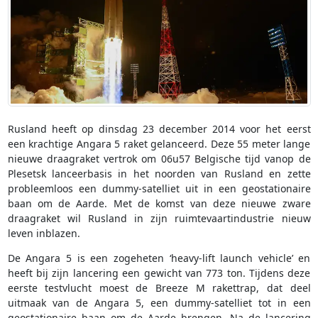
Rusland heeft op dinsdag 23 december 2014 voor het eerst
een krachtige Angara 5 raket gelanceerd. Deze 55 meter lange
nieuwe draagraket vertrok om 06u57 Belgische tijd vanop de
Plesetsk lanceerbasis in het noorden van Rusland en zette
probleemloos een dummy-satelliet uit in een geostationaire
baan om de Aarde. Met de komst van deze nieuwe zware
draagraket wil Rusland in zijn ruimtevaartindustrie nieuw
leven inblazen.
De Angara 5 is een zogeheten ‘heavy-lift launch vehicle’ en
heeft bij zijn lancering een gewicht van 773 ton. Tijdens deze
eerste testvlucht moest de Breeze M rakettrap, dat deel
uitmaak van de Angara 5, een dummy-satelliet tot in een
geostationaire baan om de Aarde brengen. Na de lancering