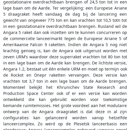
geostationaire overdrachtbaan brengen of 24,5 ton tot in een
lage baan om de Aarde. Ter vergelijking: een Europese Ariane
5 draagraket heeft vandaag de dag bij de lancering een
gewicht van ongeveer 775 ton en kan vrachten tot 10,5 totn tot
in een geostationaire overdrachtbaan brengen. Rusland wil de
Angara 5 raket dan ook inzetten om te kunnen concurreren op
de commerciële lanceermarkt tegen de Europese Ariane 5 of
Amerikaanse Falcon 9 raketten. Indien de Angara 5 nog niet
krachtig genoeg is, kan de Angara ook uitgerust worden met
zeven URM’s waardoor deze superraket vrachten tot 80 ton tot
in een lage baan om de Aarde kan brengen. De lichtste versie,
Angara 1.2, bestaat uit één enkele URM en moet op termijn ook
de Rockot en Dnepr raketten vervangen. Deze versie kan
vrachten tot 3,7 ton in een lage baan om de Aarde brengen.
Momenteel bekijkt het Khrunichev State Research and
Production Space Center ook of er een versie kan worden
ontwikkeld die kan gebruikt worden voor toekomstige
bemande ruimtemissies. Het grote voordeel aan het modulaire
ontwerp van de Angara draagraket is dat deze in al zijn
configuraties kan gelanceerd worden vanop hetzelfde
lanceercomplex. Zo werd op de Plesetsk lanceerbasis een
gloednieuw Angara lanceercomplex gebouwd vanwaar zowel