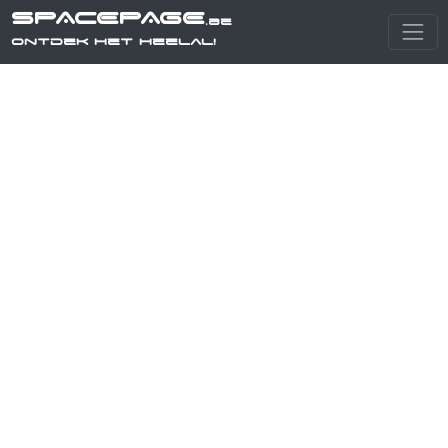
SPACEPAGE
.be
Ontdek het heelal!