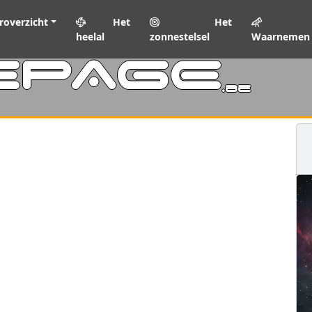
roverzicht
Het
Het
heelal
zonnestelsel
Waarnemen
EPAGE
.be