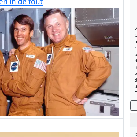
n in de fout
V
G
m
r
o
d
i
w
d
d
F
D