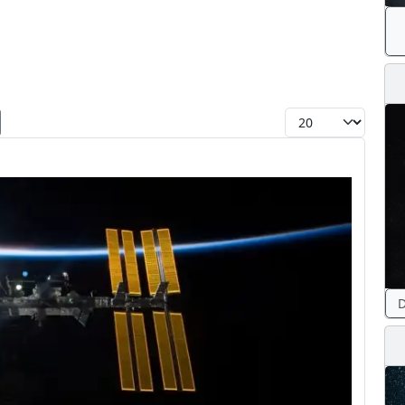
Toon #
D