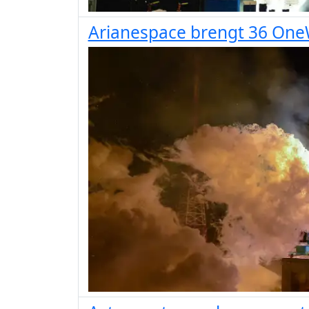
Arianespace brengt 36 OneW