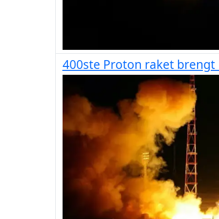
400ste Proton raket brengt R