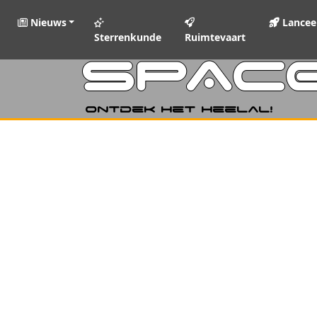
Nieuws
Lancee
Sterrenkunde
Ruimtevaart
SPAC
Ontdek het heelal!