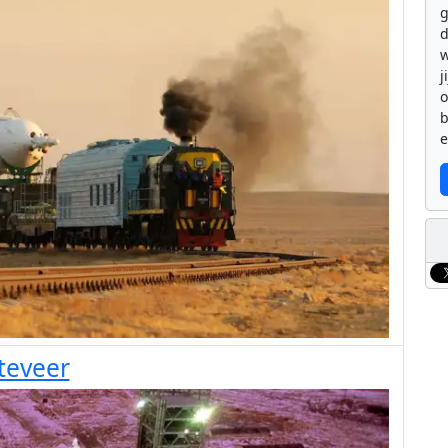
g
d
w
j
b
e
teveer