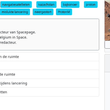
navigatiesatellieten
kazachstan
bajkonoer
proton
mislukte lancering
neergestort
ProtonM
cteur van Spacepage.
elgium in Space.
redacteur.
n de ruimte
 de ruimte
tijdens lancering
etten
elliet gaat de ruimte in