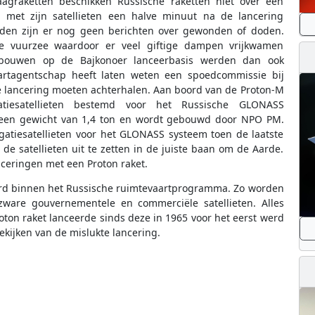
aagraketten beschikken Russische raketten niet over een
t met zijn satellieten een halve minuut na de lancering
eden zijn er nog geen berichten over gewonden of doden.
he vuurzee waardoor er veel giftige dampen vrijkwamen
gebouwen op de Bajkonoer lanceerbasis werden dan ook
aartagentschap heeft laten weten een spoedcommissie bij
te lancering moeten achterhalen. Aan boord van de Proton-M
atiesatellieten bestemd voor het Russische GLONASS
ft een gewicht van 1,4 ton en wordt gebouwd door NPO PM.
gatiesatellieten voor het GLONASS systeem toen de laatste
 de satellieten uit te zetten in de juiste baan om de Aarde.
ceringen met een Proton raket.
ard binnen het Russische ruimtevaartprogramma. Zo worden
zware gouvernementele en commerciële satellieten. Alles
ton raket lanceerde sinds deze in 1965 voor het eerst werd
ekijken van de mislukte lancering.