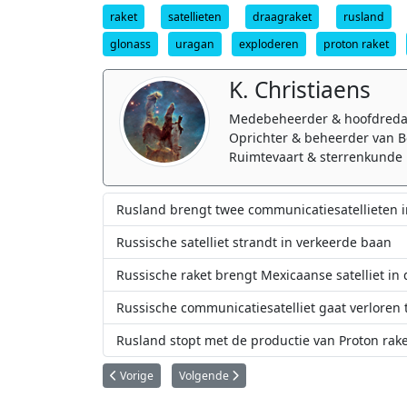
raket
satellieten
draagraket
rusland
glonass
uragan
exploderen
proton raket
K. Christiaens
Medebeheerder & hoofdreda
Oprichter & beheerder van B
Ruimtevaart & sterrenkunde 
Rusland brengt twee communicatiesatellieten i
Russische satelliet strandt in verkeerde baan
Russische raket brengt Mexicaanse satelliet in
Russische communicatiesatelliet gaat verloren 
Rusland stopt met de productie van Proton rak
Vorig artikel: Vierde Japanse HTV gaat de ruimte in
Volgende artikel: Eerste Indiase navigatiesat
Vorige
Volgende