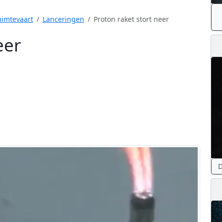
imtevaart
Lanceringen
Proton raket stort neer
eer
D