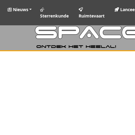
Nieuws
Lancee
Sterrenkunde
Ruimtevaart
SPAC
Ontdek het heelal!