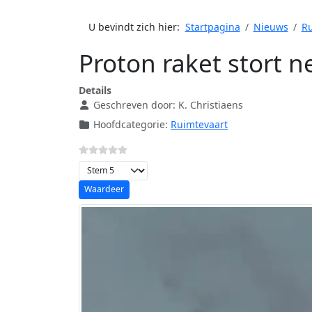
U bevindt zich hier:
Startpagina
Nieuws
Ru
Proton raket stort n
Details
Geschreven door:
K. Christiaens
Hoofdcategorie:
Ruimtevaart
Voeg waardering toe