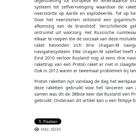
tegenstelling tot Europese en Amerikaanse dr
systeem tot zelfvernietiging waardoor de rake
neerstortte op Aarde en explodeerde. Tot op h
Door het neerstorten ontstond een gigantisc
afkomstig van de brandstof. Verschillende 
ontruimd uit voorzorg. Het Russische ruimtev
elkaar te roepen die de oorzaak van deze misluk
raket bevonden zich drie
Uragan-M navig
navigatiesysteem. Elke Uragan-M satelliet hee
Eind 2010 verloor Rusland nog al eens drie navi
rakettrap van een Proton raket er niet in slaagde
Ook in 2012 waren er tweemaal problemen bij lan
Proton raketten zijn vandaag de dag het werkpa
deze raketten gebruikt voor het lanceren van 
samen was dit de 388ste keer dat Rusland een Pro
gebruikt. Onderaan dit artikel kan u een filmpje b
Hits: 6039