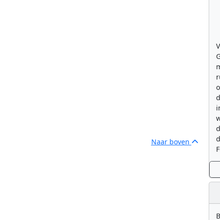
V
G
m
r
o
d
i
w
d
d
Naar boven
F
B