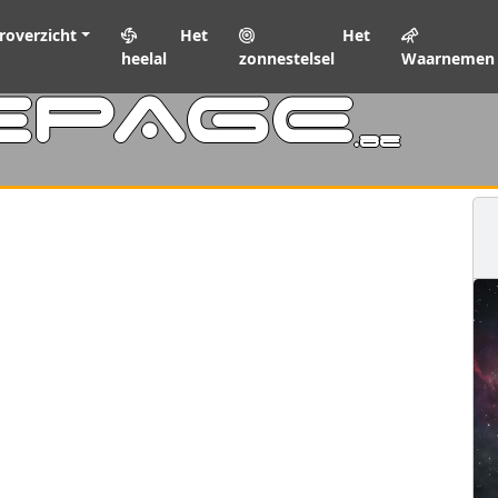
roverzicht
Het
Het
heelal
zonnestelsel
Waarnemen
EPAGE
.be