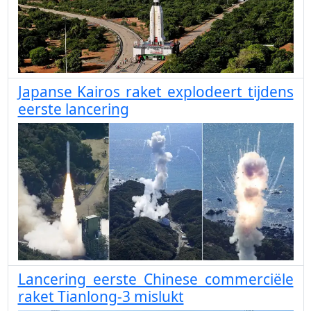
Japanse Kairos raket explodeert tijdens
eerste lancering
Lancering eerste Chinese commerciële
raket Tianlong-3 mislukt