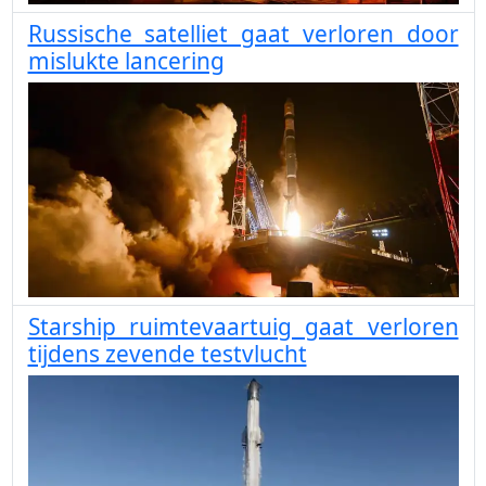
Russische satelliet gaat verloren door
mislukte lancering
Starship ruimtevaartuig gaat verloren
tijdens zevende testvlucht