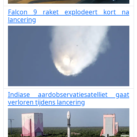
Falcon 9 raket explodeert kort na
lancering
Indiase aardobservatiesatelliet gaat
verloren tijdens lancering