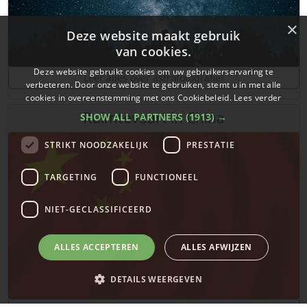
×
Deze website maakt gebruik
van cookies.
Deze website gebruikt cookies om uw gebruikerservaring te
Leer alles over astrofotografie!
verbeteren. Door onze website te gebruiken, stemt u in met alle
cookies in overeenstemming met ons Cookiebeleid.
Lees verder
Ruimtevaart in China
SHOW ALL PARTNERS
(1913) →
STRIKT NOODZAKELIJK
PRESTATIE
TARGETING
FUNCTIONEEL
NIET-GECLASSIFICEERD
ALLES ACCEPTEREN
ALLES AFWIJZEN
DETAILS WEERGEVEN