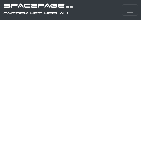
SPACEPAGE
.be
Ontdek het heelal!