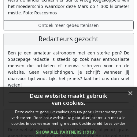
het moederschip waardoor deze Mars op 1 300 kilometer
mistte. Foto: Roscosmos
Ontdek meer gebeurtenissen
Redacteurs gezocht
Ben je een amateur astronoom met een sterke pen? De
Spacepage redactie is steeds op zoek naar enthousiaste
mensen die artikelen of nieuws schrijven voor op de
website. Geen verplichtingen, je schrijft wanneer jij
daarvoor tijd vind. Lijkt het je iets? laat het ons dan snel
weten!
×
Deze website maakt gebruik
Wordt medewerker
van cookies.
Deze website gebruikt cookies om uw gebruikerservaring te
Steun Spacepage
verbeteren. Door onze website te gebruiken, stemt u in met alle
cookies in overeenstemming met ons Cookiebeleid.
Lees verder
Deze website wordt aan onze bezoekers blijvend gratis
SHOW ALL PARTNERS
(1913) →
aangeboden maar om de hoge kosten om de site online te