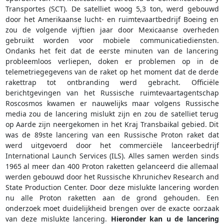
Transportes (SCT). De satelliet woog 5,3 ton, werd gebouwd
door het Amerikaanse lucht- en ruimtevaartbedrijf Boeing en
zou de volgende vijftien jaar door Mexicaanse overheden
gebruikt worden voor mobiele communicatiediensten.
Ondanks het feit dat de eerste minuten van de lancering
probleemloos verliepen, doken er problemen op in de
telemetriegegevens van de raket op het moment dat de derde
rakettrap tot ontbranding werd gebracht. Officiële
berichtgevingen van het Russische ruimtevaartagentschap
Roscosmos kwamen er nauwelijks maar volgens Russische
media zou de lancering mislukt zijn en zou de satelliet terug
op Aarde zijn neergekomen in het Kraj Transbaikal gebied. Dit
was de 89ste lancering van een Russische Proton raket dat
werd uitgevoerd door het commerciële lanceerbedrijf
International Launch Services (ILS). Alles samen werden sinds
1965 al meer dan 400 Proton raketten gelanceerd die allemaal
werden gebouwd door het Russische Khrunichev Research and
State Production Center. Door deze mislukte lancering worden
nu alle Proton raketten aan de grond gehouden. Een
onderzoek moet duidelijkheid brengen over de exacte oorzaak
van deze mislukte lancering.
Hieronder kan u de lancering