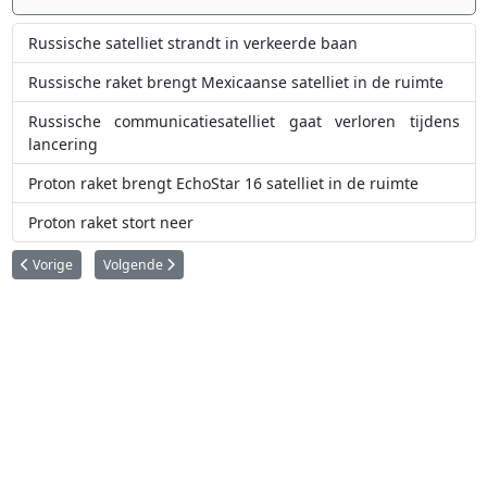
Russische satelliet strandt in verkeerde baan
Russische raket brengt Mexicaanse satelliet in de ruimte
Russische communicatiesatelliet gaat verloren tijdens
lancering
Proton raket brengt EchoStar 16 satelliet in de ruimte
Proton raket stort neer
Vorig artikel: X-37B gaat voor de vierde maal de ruimte in
Volgende artikel: SpaceX brengt satelliet voor Turkmenistan i
Vorige
Volgende