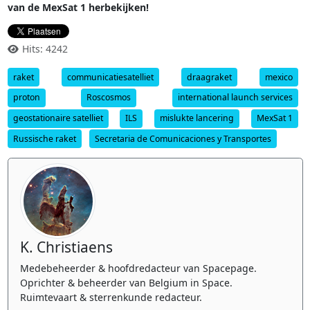
van de MexSat 1 herbekijken!
Hits: 4242
raket
communicatiesatelliet
draagraket
mexico
proton
Roscosmos
international launch services
geostationaire satelliet
ILS
mislukte lancering
MexSat 1
Russische raket
Secretaria de Comunicaciones y Transportes
K. Christiaens
Medebeheerder & hoofdredacteur van Spacepage.
Oprichter & beheerder van Belgium in Space.
Ruimtevaart & sterrenkunde redacteur.