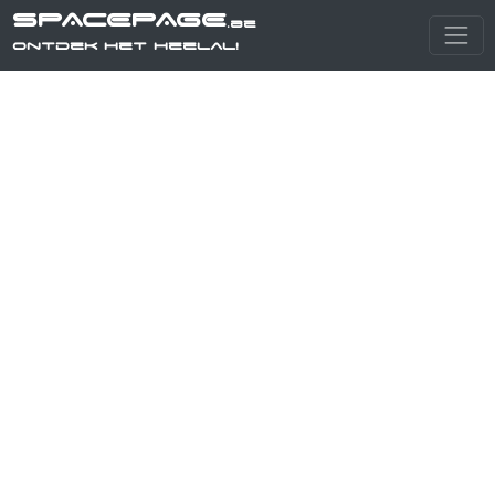
SPACEPAGE
.be
Ontdek het heelal!