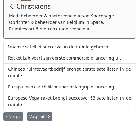
K. Christiaens
Medebeheerder & hoofdredacteur van Spacepage.
Oprichter & beheerder van Belgium in Space.
Ruimtevaart & sterrenkunde redacteur.
Iraanse satelliet succesvol in de ruimte gebracht
Rocket Lab voert zijn eerste commerciële lancering uit
Chinees ruimtevaartbedrijf brengt eerste satellieten in de
ruimte
Europa maakt zich klaar voor belangrijke lancering
Europese Vega raket brengt succesvol 53 satellieten in de
ruimte
Vorig artikel: Tweede Kairos-lancering mislukt
Volgende artikel: Europese Proba-3 satellieten succesvol in d
Vorige
Volgende