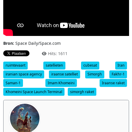
Bron:
Space Daily/Space.com
Hits: 1611
ruimtevaart
satellieten
cubesat
Iran
iranian space agency
iraanse satelliet
Simorgh
Fakhr-1
Saman-1
Imam Khomeini
Iraanse raket
Khomeini Space Launch Terminal
simorgh raket