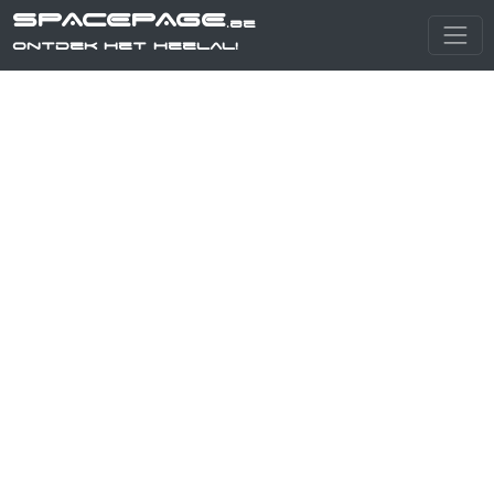
SPACEPAGE
.be
Ontdek het heelal!