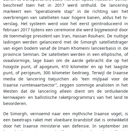
beschreef toen het in 2017 werd onthuld. De lancering
markeert een “operationele stap” in de richting van het
overbrengen van satellieten naar hogere banen, aldus het tv-
verslag. Het systeem werd voor het eerst geïntroduceerd in
februari 2017 tijdens een ceremonie die werd bijgewoond door
de toenmalige president van Iran, Hassan Rouhani. De nuttige
ladingen werden gelanceerd met de Simorgh satellietdrager
van eigen bodem vanaf de Imam Khomeini lanceerbasis in de
provincie Semnan. De satellieten werden in een elliptische, of
ovaalvormige, lage baan om de aarde gebracht die op het
hoogste punt, of apogeum, 410 kilometer en op het laagste
punt, of perigeum, 300 kilometer bedroeg. Terwijl de Iraanse
media de lancering toejuichen als “een mijlpaal voor de
Iraanse ruimtevaartsector”, zeggen sommige analisten in het
Westen dat de lancering alleen dient om de ontluikende
kernwapen- en ballistische raketprogramma's van het land te
bevorderen.
De Simorgh, vernoemd naar een mythische Iraanse vogel, is
een tweetraps raket met vloeibare brandstof dat is ontwikkeld
door het Iraanse ministerie van defensie. In september zei