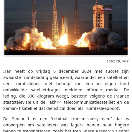
Foto: PIC/AFP
Iran heeft op vrijdag 6 december 2024 met succes zijn
zwaarste ruimtelading gelanceerd, waaronder een satelliet en
een ruimtesleper, met behulp van een in eigen land
ontwikkelde satellietdrager, meldden officiële media. De
lading, die 300 kilogram weegt, bestond volgens de Iraanse
staatstelevisie uit de Fakhr-1 telecommunicatiesatelliet en de
Saman-1 satelliet dat dienst zal doen als 'ruimtesleepboot'.
De Saman-1 is een “orbitaal transmissiesysteem” dat is
ontworpen om satellieten van lagere banen naar hogere
banen te transporteren, zoals het Iran Space Research Center