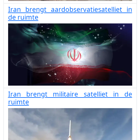
Iran brengt aardobservatiesatelliet in
de ruimte
Iran brengt militaire satelliet in de
ruimte