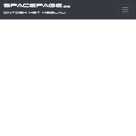
SPACEPAGE
.be
Ontdek het heelal!