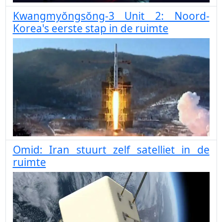
Kwangmyŏngsŏng-3 Unit 2: Noord-
Korea's eerste stap in de ruimte
Omid: Iran stuurt zelf satelliet in de
ruimte