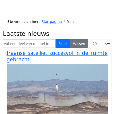
U bevindt zich hier:
Startpagina
Iran
Laatste nieuws
Vul een deel van de titel in
Toon #
Filter
Wissen
Iraanse satelliet succesvol in de ruimte
gebracht