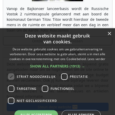
Vanop de Bajkonoer lanceerbasis wordt de Russische
Vostok 2 ruimtecapsule gelanceerd met aan boord de
kosmonaut German Titov. Titov wordt hierdoor de tweede
mens in de ruimte en verbleef meer dan een dag in een
baan om de Aarde. Foto: Roscosmos
×
Deze website maakt gebruik
Ontdek meer gebeurtenissen
van cookies.
Deze website gebruikt cookies om uw gebruikerservaring te
Steun Spacepage
verbeteren. Door onze website te gebruiken, stemt u in met alle
cookies in overeenstemming met ons Cookiebeleid.
Lees verder
Deze website wordt aan onze bezoekers blijvend gratis
SHOW ALL PARTNERS
(1913) →
aangeboden maar om de hoge kosten om de site online te
houden te drukken moeten we wel het nodige budget
STRIKT NOODZAKELIJK
PRESTATIE
kunnen verzamelen. Ook jij kunt uw bijdrage leveren door
ons te ondersteunen met uw donatie zodat we u blijvend
TARGETING
FUNCTIONEEL
kunnen voorzien van het laatste nieuws en artikelen
boordevol informatie.
NIET-GECLASSIFICEERD
Steun deze website
ALLES ACCEPTEREN
ALLES AFWIJZEN