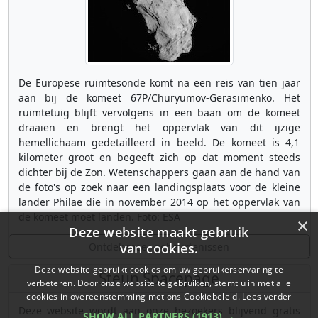
De Europese ruimtesonde komt na een reis van tien jaar
aan bij de komeet 67P/Churyumov-Gerasimenko. Het
ruimtetuig blijft vervolgens in een baan om de komeet
draaien en brengt het oppervlak van dit ijzige
hemellichaam gedetailleerd in beeld. De komeet is 4,1
kilometer groot en begeeft zich op dat moment steeds
dichter bij de Zon. Wetenschappers gaan aan de hand van
de foto's op zoek naar een landingsplaats voor de kleine
lander Philae die in november 2014 op het oppervlak van
de komeet moet landen. Foto: ESA
×
Deze website maakt gebruik
Ontdek meer gebeurtenissen
van cookies.
Deze website gebruikt cookies om uw gebruikerservaring te
Steun Spacepage
verbeteren. Door onze website te gebruiken, stemt u in met alle
cookies in overeenstemming met ons Cookiebeleid.
Lees verder
Deze website wordt aan onze bezoekers blijvend gratis
SHOW ALL PARTNERS
(1913) →