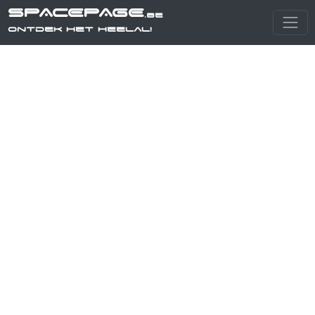
SPACEPAGE
.be
Ontdek het heelal!