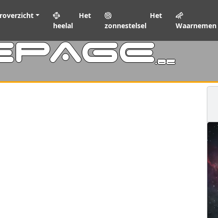
roverzicht
Het
Het
heelal
zonnestelsel
Waarnemen
EPAGE
.be