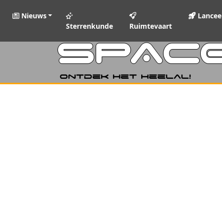
Nieuws
Lancee
Sterrenkunde
Ruimtevaart
SPAC
Ontdek het heelal!