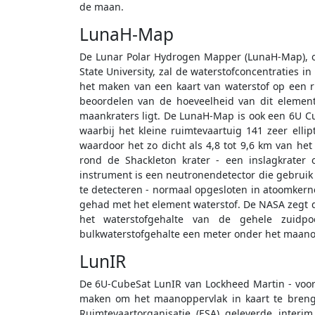
de maan.
LunaH-Map
De Lunar Polar Hydrogen Mapper (LunaH-Map), 
State University, zal de waterstofconcentraties
het maken van een kaart van waterstof op een ru
beoordelen van de hoeveelheid van dit element 
maankraters ligt. De LunaH-Map is ook een 6U C
waarbij het kleine ruimtevaartuig 141 zeer el
waardoor het zo dicht als 4,8 tot 9,6 km van he
rond de Shackleton krater - een inslagkrater
instrument is een neutronendetector die gebruik
te detecteren - normaal opgesloten in atoomkern
gehad met het element waterstof. De NASA zegt 
het waterstofgehalte van de gehele zuid
bulkwaterstofgehalte een meter onder het maano
LunIR
De 6U-CubeSat LunIR van Lockheed Martin - voor
maken om het maanoppervlak in kaart te breng
Ruimtevaartorganisatie (ESA) geleverde interi