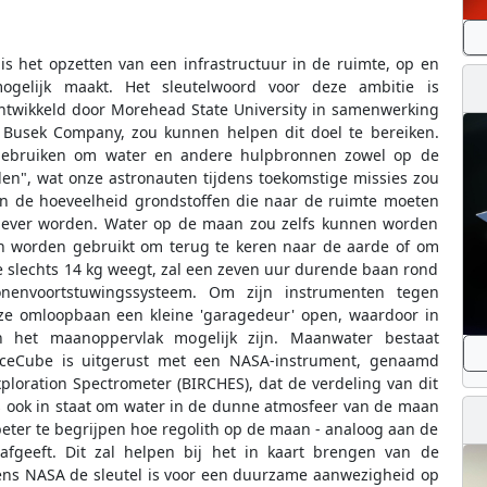
s het opzetten van een infrastructuur in de ruimte, op en
gelijk maakt. Het sleutelwoord voor deze ambitie is
ntwikkeld door Morehead State University in samenwerking
 Busek Company, zou kunnen helpen dit doel te bereiken.
gebruiken om water en andere hulpbronnen zowel op de
en", wat onze astronauten tijdens toekomstige missies zou
n de hoeveelheid grondstoffen die naar de ruimte moeten
tiever worden. Water op de maan zou zelfs kunnen worden
an worden gebruikt om terug te keren naar de aarde of om
ie slechts 14 kg weegt, zal een zeven uur durende baan rond
envoortstuwingssysteem. Om zijn instrumenten tegen
eze omloopbaan een kleine 'garagedeur' open, waardoor in
n het maanoppervlak mogelijk zijn. Maanwater bestaat
IceCube is uitgerust met een NASA-instrument, genaamd
loration Spectrometer (BIRCHES), dat de verdeling van dit
 ook in staat om water in de dunne atmosfeer van de maan
 beter te begrijpen hoe regolith op de maan - analoog aan de
geeft. Dit zal helpen bij het in kaart brengen van de
ens NASA de sleutel is voor een duurzame aanwezigheid op