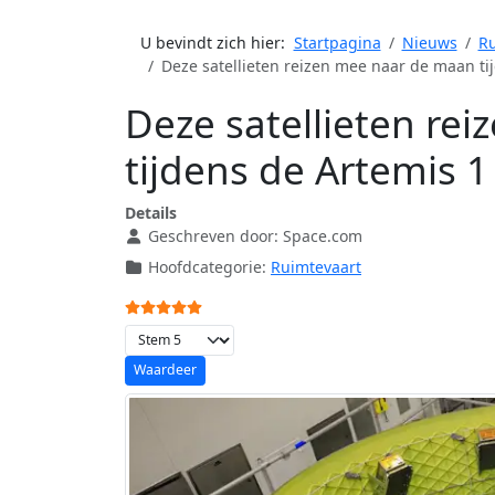
U bevindt zich hier:
Startpagina
Nieuws
Ru
Deze satellieten reizen mee naar de maan ti
Deze satellieten re
tijdens de Artemis 1
Details
Geschreven door:
Space.com
Hoofdcategorie:
Ruimtevaart
Gebruikerswaardering:
5
/
5
Voeg waardering toe