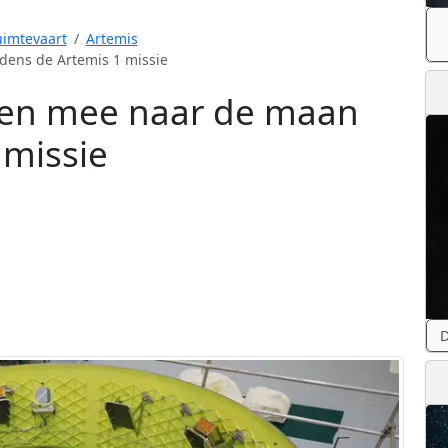
imtevaart
Artemis
jdens de Artemis 1 missie
izen mee naar de maan
 missie
D