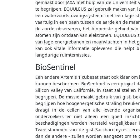
gemaakt door JAXA met hulp van de Universiteit va
te begrijpen. EQUULEUS zal gebruik maken van la
een watervoortstuwingssysteem met een lage stu
vaartuig in een baan tussen de aarde en de maan
de aarde observeren, het binnenste gebied van 
atomen zijn ontdaan van elektronen. EQUULEUS za
van lage-energiebanen en maanvluchten in het g
kan ook vitale informatie opleveren die helpt 
langdurige ruimtemissies.
BioSentinel
Een andere Artemis 1 cubesat staat ook klaar om 
kunnen beschermen. BioSentinel is een project 
Silicon Valley van Californië, in staat zal stelle
begrijpen. De missie maakt gebruik van gist, b
begrijpen hoe hoogenergetische straling breuken
draagt in de cellen van alle levende organ
onderzoekers er niet alleen een goed inzi
beschadigingen worden hersteld vergelijkbaar 
Twee stammen van de gist Saccharomyces cerevi
dan de andere - zullen worden aangezet om te g