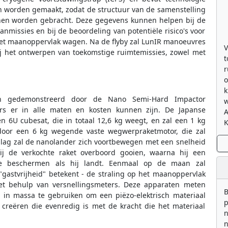
worden gemaakt, zodat de structuur van de samenstelling
nnen worden gebracht. Deze gegevens kunnen helpen bij de
missies en bij de beoordeling van potentiële risico's voor
 het maanoppervlak wagen. Na de flyby zal LunIR manoeuvres
V
ij het ontwerpen van toekomstige ruimtemissies, zowel met
t
r
o
k
eën gedemonstreerd door de Nano Semi-Hard Impactor
w
s er in alle maten en kosten kunnen zijn. De Japanse
n 6U cubesat, die in totaal 12,6 kg weegt, en zal een 1 kg
K
oor een 6 kg wegende vaste wegwerpraketmotor, die zal
slag zal de nanolander zich voortbewegen met een snelheid
j de verkochte raket overboord gooien, waarna hij een
e beschermen als hij landt. Eenmaal op de maan zal
astvrijheid" betekent - de straling op het maanoppervlak
 behulp van versnellingsmeters. Deze apparaten meten
B
g in massa te gebruiken om een piëzo-elektrisch materiaal
p
 creëren die evenredig is met de kracht die het materiaal
n
n