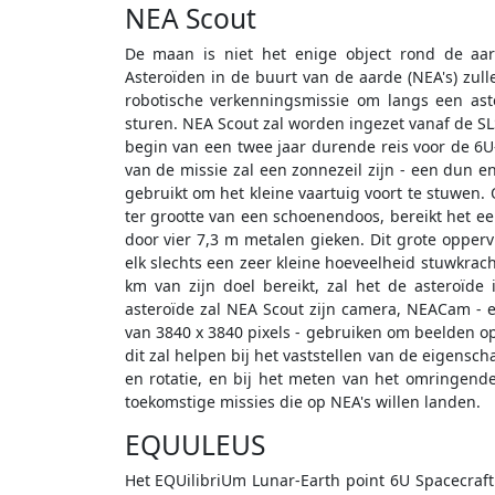
NEA Scout
De maan is niet het enige object rond de aar
Asteroïden in de buurt van de aarde (NEA's) zul
robotische verkenningsmissie om langs een ast
sturen. NEA Scout zal worden ingezet vanaf de SL
begin van een twee jaar durende reis voor de 6U
van de missie zal een zonnezeil zijn - een dun 
gebruikt om het kleine vaartuig voort te stuwen. 
ter grootte van een schoenendoos, bereikt het e
door vier 7,3 m metalen gieken. Dit grote opperv
elk slechts een zeer kleine hoeveelheid stuwkrac
km van zijn doel bereikt, zal het de asteroïde
asteroïde zal NEA Scout zijn camera, NEACam -
van 3840 x 3840 pixels - gebruiken om beelden o
dit zal helpen bij het vaststellen van de eigensch
en rotatie, en bij het meten van het omringende 
toekomstige missies die op NEA's willen landen.
EQUULEUS
Het EQUilibriUm Lunar-Earth point 6U Spacecraft