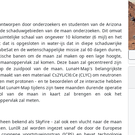
ontworpen door onderzoekers en studenten van de Arizona
 in de schaduwgebieden van de maan onderzoeken. Dit omvat
imtelijke schaal van ongeveer 10 kilometer (6 mijl) en het
dat is opgesloten in water-ijs dat in diepe schaduwrijke
ubeSat en de wetenschappelijke missie zal 60 dagen duren,
liptische banen om de maan zal maken op een lage hoogte,
t maanoppervlak zal komen. Deze baan zal gecentreerd zijn
 op de zuidpool van de maan. LunaH-Map's belangrijkste
 maakt van een materiaal Cs2YLiCl6:Ce (CLYC) om neutronen
en met protonen - en te beoordelen of ze interactie hebben
dat LunaH-Map tijdens zijn twee maanden durende operatie
pool van de maan in kaart zal brengen en ook het
ppervlak zal meten.
heen bekend als SkyFire - zal ook een vlucht naar de maan
en. LunIR zal worden ingezet vanaf de door de Europese
m cryogene voortstuwingstrap (ICPS) en bevat technologie