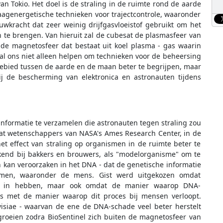
n Tokio. Het doel is de straling in de ruimte rond de aarde
agenergetische technieken voor trajectcontrole, waaronder
wkracht dat zeer weinig drijfgasvloeistof gebruikt om het
 te brengen. Van hieruit zal de cubesat de plasmasfeer van
de magnetosfeer dat bestaat uit koel plasma - gas waarin
l ons niet alleen helpen om technieken voor de beheersing
ebied tussen de aarde en de maan beter te begrijpen, maar
bij de bescherming van elektronica en astronauten tijdens
informatie te verzamelen die astronauten tegen straling zou
dat wetenschappers van NASA's Ames Research Center, in de
n het effect van straling op organismen in de ruimte beter te
ekend bij bakkers en brouwers, als "modelorganisme" om te
 kan veroorzaken in het DNA - dat de genetische informatie
ismen, waaronder de mens. Gist werd uitgekozen omdat
cht in hebben, maar ook omdat de manier waarop DNA-
is met de manier waarop dit proces bij mensen verloopt.
siae - waarvan de ene de DNA-schade veel beter herstelt
roeien zodra BioSentinel zich buiten de magnetosfeer van