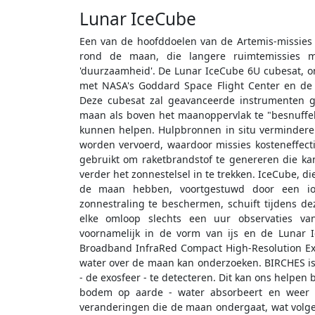
Lunar IceCube
Een van de hoofddoelen van de Artemis-missies i
rond de maan, die langere ruimtemissies mo
'duurzaamheid'. De Lunar IceCube 6U cubesat, o
met NASA's Goddard Space Flight Center en de
Deze cubesat zal geavanceerde instrumenten 
maan als boven het maanoppervlak te "besnuffel
kunnen helpen. Hulpbronnen in situ vermindere
worden vervoerd, waardoor missies kosteneffec
gebruikt om raketbrandstof te genereren die k
verder het zonnestelsel in te trekken. IceCube, d
de maan hebben, voortgestuwd door een ion
zonnestraling te beschermen, schuift tijdens d
elke omloop slechts een uur observaties va
voornamelijk in de vorm van ijs en de Lunar 
Broadband InfraRed Compact High-Resolution Exp
water over de maan kan onderzoeken. BIRCHES is
- de exosfeer - te detecteren. Dit kan ons helpen
bodem op aarde - water absorbeert en weer af
veranderingen die de maan ondergaat, wat volg