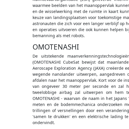
waarmee beelden van het maanoppervlak kunnen 
en de wisselwerking met de ruimte in kaart ku
keuze van landingsplaatsen voor toekomstige maan
astronauten die zich voor een langer verblijf op
en operaties uitvoeren die ook kunnen helpen b
bemanning als met robots.
OMOTENASHI
De uitstekende maanverkenningstechnologi
(OMOTENASHI CubeSat bewijst dat maanlander
Aeroscape Exploration Agency (JAXA) creëerde ee
wegende nanolander uitwerpen, aangedreven d
afdalen naar het maanoppervlak. Kort voor de in
van ongeveer 30 meter per seconde en zal hi
tweelobbige airbag zal uitwerpen om hem t
OMOTENASHI - waarvan de naam in het Japans "g
meten en de bodemmechanica onderzoeken met
trillingen of versnellingen door een veranderin
'samen te drukken' en een elektrische lading te
ondervindt.