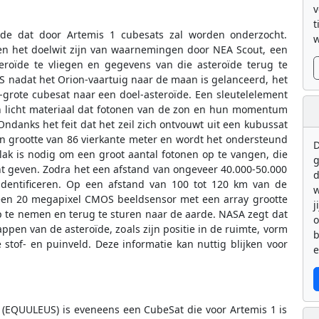
v
t
de dat door Artemis 1 cubesats zal worden onderzocht.
w
len het doelwit zijn van waarnemingen door NEA Scout, een
eroïde te vliegen en gegevens van die asteroïde terug te
S nadat het Orion-vaartuig naar de maan is gelanceerd, het
-grote cubesat naar een doel-asteroïde. Een sleutelelement
en licht materiaal dat fotonen van de zon en hun momentum
Ondanks het feit dat het zeil zich ontvouwt uit een kubussat
en grootte van 86 vierkante meter en wordt het ondersteund
D
lak is nodig om een groot aantal fotonen op te vangen, die
g
ht geven. Zodra het een afstand van ongeveer 40.000-50.000
d
 identificeren. Op een afstand van 100 tot 120 km van de
w
 een 20 megapixel CMOS beeldsensor met een array grootte
j
p te nemen en terug te sturen naar de aarde. NASA zegt dat
appen van de asteroïde, zoals zijn positie in de ruimte, vorm
b
stof- en puinveld. Deze informatie kan nuttig blijken voor
e
 (EQUULEUS) is eveneens een CubeSat die voor Artemis 1 is