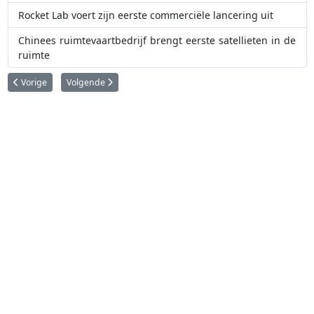
Rocket Lab voert zijn eerste commerciële lancering uit
Chinees ruimtevaartbedrijf brengt eerste satellieten in de
ruimte
Vorig artikel: India brengt Spot 7 aardobservatiesatelliet in de ruimte
Volgende artikel: Internationale crew gaat de ruimte in
Vorige
Volgende