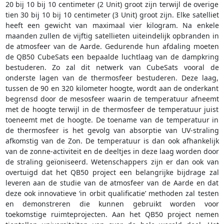
20 bij 10 bij 10 centimeter (2 Unit) groot zijn terwijl de overige
tien 30 bij 10 bij 10 centimeter (3 Unit) groot zijn. Elke satelliet
heeft een gewicht van maximaal vier kilogram. Na enkele
maanden zullen de vijftig satellieten uiteindelijk opbranden in
de atmosfeer van de Aarde. Gedurende hun afdaling moeten
de QB50 CubeSats een bepaalde luchtlaag van de dampkring
bestuderen. Zo zal dit netwerk van CubeSats vooral de
onderste lagen van de thermosfeer bestuderen. Deze laag,
tussen de 90 en 320 kilometer hoogte, wordt aan de onderkant
begrensd door de mesosfeer waarin de temperatuur afneemt
met de hoogte terwijl in de thermosfeer de temperatuur juist
toeneemt met de hoogte. De toename van de temperatuur in
de thermosfeer is het gevolg van absorptie van UV-straling
afkomstig van de Zon. De temperatuur is dan ook afhankelijk
van de zonne-activiteit en de deeltjes in deze laag worden door
de straling geïoniseerd. Wetenschappers zijn er dan ook van
overtuigd dat het QB50 project een belangrijke bijdrage zal
leveren aan de studie van de atmosfeer van de Aarde en dat
deze ook innovatieve ‘in orbit qualificatie’ methoden zal testen
en demonstreren die kunnen gebruikt worden voor
toekomstige ruimteprojecten. Aan het QB50 project nemen