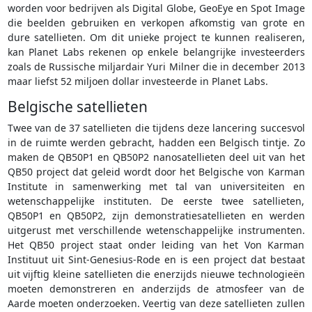
worden voor bedrijven als Digital Globe, GeoEye en Spot Image
die beelden gebruiken en verkopen afkomstig van grote en
dure satellieten. Om dit unieke project te kunnen realiseren,
kan Planet Labs rekenen op enkele belangrijke investeerders
zoals de Russische miljardair Yuri Milner die in december 2013
maar liefst 52 miljoen dollar investeerde in Planet Labs.
Belgische satellieten
Twee van de 37 satellieten die tijdens deze lancering succesvol
in de ruimte werden gebracht, hadden een Belgisch tintje. Zo
maken de QB50P1 en QB50P2 nanosatellieten deel uit van het
QB50 project dat geleid wordt door het Belgische von Karman
Institute in samenwerking met tal van universiteiten en
wetenschappelijke instituten. De eerste twee satellieten,
QB50P1 en QB50P2, zijn demonstratiesatellieten en werden
uitgerust met verschillende wetenschappelijke instrumenten.
Het QB50 project staat onder leiding van het Von Karman
Instituut uit Sint-Genesius-Rode en is een project dat bestaat
uit vijftig kleine satellieten die enerzijds nieuwe technologieën
moeten demonstreren en anderzijds de atmosfeer van de
Aarde moeten onderzoeken. Veertig van deze satellieten zullen