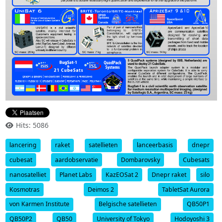
Hits: 5086
lancering
raket
satellieten
lanceerbasis
dnepr
cubesat
aardobservatie
Dombarovsky
Cubesats
nanosatelliet
Planet Labs
KazEOSat 2
Dnepr raket
silo
Kosmotras
Deimos 2
TabletSat Aurora
von Karmen Institute
Belgische satellieten
QB50P1
QB50P2
QB50
University of Tokyo
Hodoyoshi 3