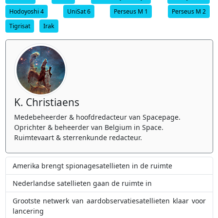
Hodoyoshi 4
UniSat 6
Perseus M 1
Perseus M 2
Tigrisat
Irak
K. Christiaens
Medebeheerder & hoofdredacteur van Spacepage.
Oprichter & beheerder van Belgium in Space.
Ruimtevaart & sterrenkunde redacteur.
Amerika brengt spionagesatellieten in de ruimte
Nederlandse satellieten gaan de ruimte in
Grootste netwerk van aardobservatiesatellieten klaar voor
lancering