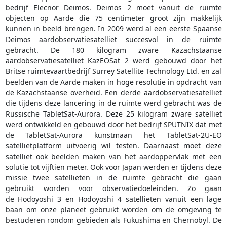
bedrijf Elecnor Deimos. Deimos 2 moet vanuit de ruimte
objecten op Aarde die 75 centimeter groot zijn makkelijk
kunnen in beeld brengen. In 2009 werd al een eerste Spaanse
Deimos aardobservatiesatelliet succesvol in de ruimte
gebracht. De 180 kilogram zware Kazachstaanse
aardobservatiesatelliet KazEOSat 2 werd gebouwd door het
Britse ruimtevaartbedrijf Surrey Satellite Technology Ltd. en zal
beelden van de Aarde maken in hoge resolutie in opdracht van
de Kazachstaanse overheid. Een derde aardobservatiesatelliet
die tijdens deze lancering in de ruimte werd gebracht was de
Russische TabletSat-Aurora. Deze 25 kilogram zware satelliet
werd ontwikkeld en gebouwd door het bedrijf SPUTNIX dat met
de TabletSat-Aurora kunstmaan het TabletSat-2U-EO
satellietplatform uitvoerig wil testen. Daarnaast moet deze
satelliet ook beelden maken van het aardoppervlak met een
solutie tot vijftien meter. Ook voor Japan werden er tijdens deze
missie twee satellieten in de ruimte gebracht die gaan
gebruikt worden voor observatiedoeleinden. Zo gaan
de Hodoyoshi 3 en Hodoyoshi 4 satellieten vanuit een lage
baan om onze planeet gebruikt worden om de omgeving te
bestuderen rondom gebieden als Fukushima en Chernobyl. De