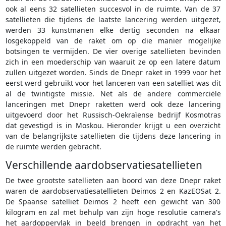
ook al eens 32 satellieten succesvol in de ruimte. Van de 37
satellieten die tijdens de laatste lancering werden uitgezet,
werden 33 kunstmanen elke dertig seconden na elkaar
losgekoppeld van de raket om op die manier mogelijke
botsingen te vermijden. De vier overige satellieten bevinden
zich in een moederschip van waaruit ze op een latere datum
zullen uitgezet worden. Sinds de Dnepr raket in 1999 voor het
eerst werd gebruikt voor het lanceren van een satelliet was dit
al de twintigste missie. Net als de andere commerciële
lanceringen met Dnepr raketten werd ook deze lancering
uitgevoerd door het Russisch-Oekraïense bedrijf Kosmotras
dat gevestigd is in Moskou. Hieronder krijgt u een overzicht
van de belangrijkste satellieten die tijdens deze lancering in
de ruimte werden gebracht.
Verschillende aardobservatiesatellieten
De twee grootste satellieten aan boord van deze Dnepr raket
waren de aardobservatiesatellieten Deimos 2 en KazEOSat 2.
De Spaanse satelliet Deimos 2 heeft een gewicht van 300
kilogram en zal met behulp van zijn hoge resolutie camera's
het aardoppervlak in beeld brengen in opdracht van het