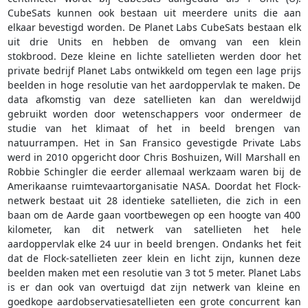
CubeSats kunnen ook bestaan uit meerdere units die aan
elkaar bevestigd worden. De Planet Labs CubeSats bestaan elk
uit drie Units en hebben de omvang van een klein
stokbrood. Deze kleine en lichte satellieten werden door het
private bedrijf Planet Labs ontwikkeld om tegen een lage prijs
beelden in hoge resolutie van het aardoppervlak te maken. De
data afkomstig van deze satellieten kan dan wereldwijd
gebruikt worden door wetenschappers voor ondermeer de
studie van het klimaat of het in beeld brengen van
natuurrampen. Het in San Fransico gevestigde Private Labs
werd in 2010 opgericht door Chris Boshuizen, Will Marshall en
Robbie Schingler die eerder allemaal werkzaam waren bij de
Amerikaanse ruimtevaartorganisatie NASA. Doordat het Flock-
netwerk bestaat uit 28 identieke satellieten, die zich in een
baan om de Aarde gaan voortbewegen op een hoogte van 400
kilometer, kan dit netwerk van satellieten het hele
aardoppervlak elke 24 uur in beeld brengen. Ondanks het feit
dat de Flock-satellieten zeer klein en licht zijn, kunnen deze
beelden maken met een resolutie van 3 tot 5 meter. Planet Labs
is er dan ook van overtuigd dat zijn netwerk van kleine en
goedkope aardobservatiesatellieten een grote concurrent kan