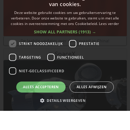
van cookies.
Deze website gebruikt cookies om uw gebruikerservaring te
verbeteren. Door onze website te gebruiken, stemt u in met alle
cookies in overeenstemming met ons Cookiebeleid.
Lees verder
SHOW ALL PARTNERS
(1913) →
De laatste updates over ruimtevaart in China!
STRIKT NOODZAKELIJK
PRESTATIE
SpaceX
TARGETING
FUNCTIONEEL
NIET-GECLASSIFICEERD
ALLES ACCEPTEREN
ALLES AFWIJZEN
DETAILS WEERGEVEN
Strikt noodzakelijk
Prestatie
Targeting
Functioneel