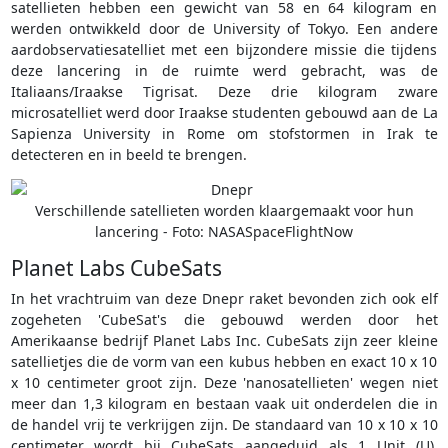
satellieten hebben een gewicht van 58 en 64 kilogram en
werden ontwikkeld door de University of Tokyo. Een andere
aardobservatiesatelliet met een bijzondere missie die tijdens
deze lancering in de ruimte werd gebracht, was de
Italiaans/Iraakse Tigrisat. Deze drie kilogram zware
microsatelliet werd door Iraakse studenten gebouwd aan de La
Sapienza University in Rome om stofstormen in Irak te
detecteren en in beeld te brengen.
Verschillende satellieten worden klaargemaakt voor hun
lancering - Foto: NASASpaceFlightNow
Planet Labs CubeSats
In het vrachtruim van deze Dnepr raket bevonden zich ook elf
zogeheten 'CubeSat's die gebouwd werden door het
Amerikaanse bedrijf Planet Labs Inc. CubeSats zijn zeer kleine
satellietjes die de vorm van een kubus hebben en exact 10 x 10
x 10 centimeter groot zijn. Deze 'nanosatellieten' wegen niet
meer dan 1,3 kilogram en bestaan vaak uit onderdelen die in
de handel vrij te verkrijgen zijn. De standaard van 10 x 10 x 10
centimeter wordt bij CubeSats aangeduid als 1 Unit (U).