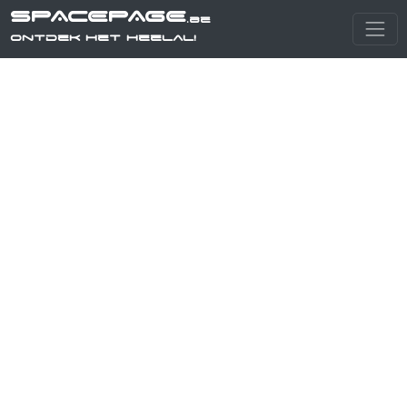
SPACEPAGE
.be
Ontdek het heelal!