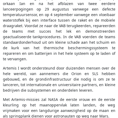
orkaan Ian en na het afblazen van twee eerdere
lanceerpogingen op 29 augustus vanwege een defecte
temperatuursensor, en op 4 september vanwege een vloeibaar
waterstoflek bij een interface tussen de raket en de mobiele
draagraket. Voordat ze naar de VAB terugkeerden, repareerden
de teams met succes het lek en demonstreerden
geactualiseerde tankprocedures. In de VAB voerden de teams
standaardonderhoud uit om kleine schade aan het schuim en
de kurk van het thermische beschermingssysteem te
repareren en om batterijen in het hele systeem op te laden of
te vervangen.
Artemis I wordt ondersteund door duizenden mensen over de
hele wereld, van aannemers die Orion en SLS hebben
gebouwd, en de grondinfrastructuur die nodig is om ze te
lanceren, tot internationale en universitaire partners, en kleine
bedrijven die subsystemen en onderdelen leveren.
Met Artemis-missies zal NASA de eerste vrouw en de eerste
kleurling op het maanoppervlak laten landen, de weg
vrijmaken voor een langdurige aanwezigheid op de maan en
als springplank dienen voor astronauten op weg naar Mars.