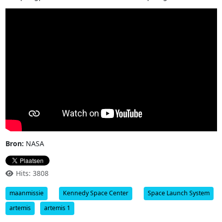
Bron:
NASA
Hits: 3808
maanmissie
Kennedy Space Center
Space Launch System
artemis
artemis 1