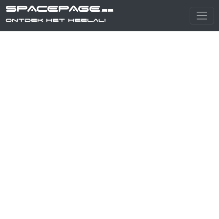
SPACEPAGE
.be
Ontdek het heelal!