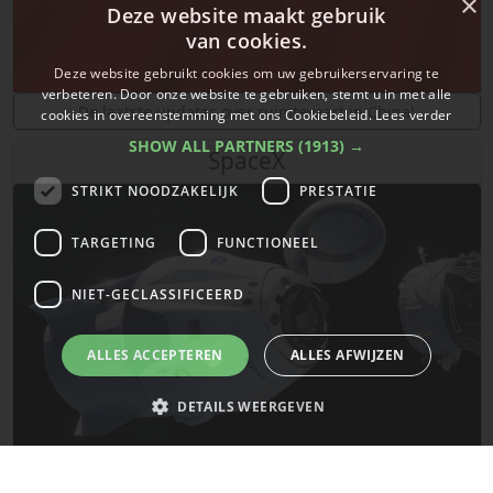
×
Deze website maakt gebruik
van cookies.
Deze website gebruikt cookies om uw gebruikerservaring te
verbeteren. Door onze website te gebruiken, stemt u in met alle
De laatste updates over ruimtevaart in China!
cookies in overeenstemming met ons Cookiebeleid.
Lees verder
SHOW ALL PARTNERS
(1913) →
SpaceX
STRIKT NOODZAKELIJK
PRESTATIE
TARGETING
FUNCTIONEEL
NIET-GECLASSIFICEERD
ALLES ACCEPTEREN
ALLES AFWIJZEN
DETAILS WEERGEVEN
De laatste updates van SpaceX!