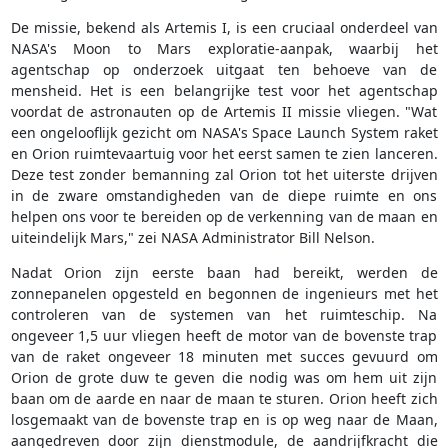
De missie, bekend als Artemis I, is een cruciaal onderdeel van
NASA's Moon to Mars exploratie-aanpak, waarbij het
agentschap op onderzoek uitgaat ten behoeve van de
mensheid. Het is een belangrijke test voor het agentschap
voordat de astronauten op de Artemis II missie vliegen. "Wat
een ongelooflijk gezicht om NASA's Space Launch System raket
en Orion ruimtevaartuig voor het eerst samen te zien lanceren.
Deze test zonder bemanning zal Orion tot het uiterste drijven
in de zware omstandigheden van de diepe ruimte en ons
helpen ons voor te bereiden op de verkenning van de maan en
uiteindelijk Mars," zei NASA Administrator Bill Nelson.
Nadat Orion zijn eerste baan had bereikt, werden de
zonnepanelen opgesteld en begonnen de ingenieurs met het
controleren van de systemen van het ruimteschip. Na
ongeveer 1,5 uur vliegen heeft de motor van de bovenste trap
van de raket ongeveer 18 minuten met succes gevuurd om
Orion de grote duw te geven die nodig was om hem uit zijn
baan om de aarde en naar de maan te sturen. Orion heeft zich
losgemaakt van de bovenste trap en is op weg naar de Maan,
aangedreven door zijn dienstmodule, de aandrijfkracht die