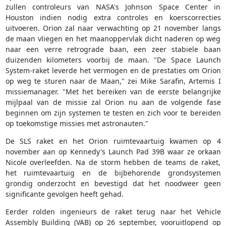
zullen controleurs van NASA's Johnson Space Center in
Houston indien nodig extra controles en koerscorrecties
uitvoeren. Orion zal naar verwachting op 21 november langs
de maan vliegen en het maanoppervlak dicht naderen op weg
naar een verre retrograde baan, een zeer stabiele baan
duizenden kilometers voorbij de maan. "De Space Launch
System-raket leverde het vermogen en de prestaties om Orion
op weg te sturen naar de Maan," zei Mike Sarafin, Artemis I
missiemanager. "Met het bereiken van de eerste belangrijke
mijlpaal van de missie zal Orion nu aan de volgende fase
beginnen om zijn systemen te testen en zich voor te bereiden
op toekomstige missies met astronauten."
De SLS raket en het Orion ruimtevaartuig kwamen op 4
november aan op Kennedy's Launch Pad 39B waar ze orkaan
Nicole overleefden. Na de storm hebben de teams de raket,
het ruimtevaartuig en de bijbehorende grondsystemen
grondig onderzocht en bevestigd dat het noodweer geen
significante gevolgen heeft gehad.
Eerder rolden ingenieurs de raket terug naar het Vehicle
Assembly Building (VAB) op 26 september, vooruitlopend op