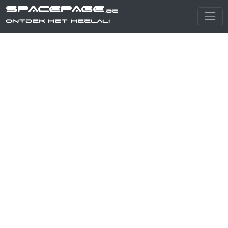
SPACEPAGE
.be
Ontdek het heelal!