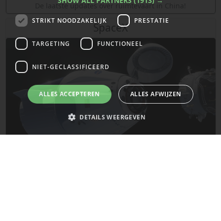
SHOW ALL PARTNERS
(1913) →
De laatste updates over ruimtevaart in China!
STRIKT NOODZAKELIJK
PRESTATIE
SpaceX
TARGETING
FUNCTIONEEL
NIET-GECLASSIFICEERD
ALLES ACCEPTEREN
ALLES AFWIJZEN
DETAILS WEERGEVEN
Strikt noodzakelijk
Prestatie
Targeting
Functioneel
De laatste updates van SpaceX!
Niet-geclassificeerd
Strikt noodzakelijke cookies maken de kernfunctionaliteiten van de
Mars
website mogelijk, zoals gebruikersaanmelding en accountbeheer. De
website kan niet goed worden gebruikt zonder de strikt noodzakelijke
cookies.