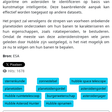
algoritme om asteroïden te identificeren op basis van
kunstmatige intelligentie. Deze baanbrekende aanpak kan
effectief worden toegepast op andere datasets.
Het project zal vervolgens de strepen van voorheen onbekende
planetoïden onderzoeken om hun banen te karakteriseren en
hun eigenschappen, zoals rotatieperioden, te bestuderen.
Omdat de meeste van deze asteroïdenstrepen vele jaren
geleden door Hubble zijn vastgelegd, is het niet mogelijk om
ze nu te volgen om hun banen te bepalen.
Bron:
ESA
Hits: 1678
sterrenkunde
zonnestelsel
hubble space telescope
planetoïden
planetoïdengordel
asteroïdengordel
Hubble ruimtetelescoop
burgerwetenschap
asteroïdenjager
Hubble Asteroid Hunter
Hubble opnamen