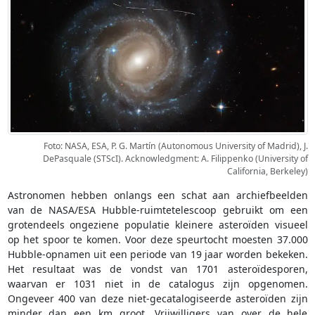
Foto: NASA, ESA, P. G. Martín (Autonomous University of Madrid), J.
DePasquale (STScI). Acknowledgment: A. Filippenko (University of
California, Berkeley)
Astronomen hebben onlangs een schat aan archiefbeelden
van de NASA/ESA Hubble-ruimtetelescoop gebruikt om een
grotendeels ongeziene populatie kleinere asteroïden visueel
op het spoor te komen. Voor deze speurtocht moesten 37.000
Hubble-opnamen uit een periode van 19 jaar worden bekeken.
Het resultaat was de vondst van 1701 asteroïdesporen,
waarvan er 1031 niet in de catalogus zijn opgenomen.
Ongeveer 400 van deze niet-gecatalogiseerde asteroïden zijn
minder dan een km groot. Vrijwilligers van over de hele