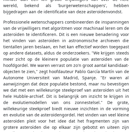
wereld, bekend als 'burgerwetenschappers', hebben
bijgedragen aan de identificatie van deze asteroïdenvondst.
Professionele wetenschappers combineerden de inspanningen
van de vrijwilligers met algoritmen voor machinaal leren om de
asteroïden te identificeren. Dit is een nieuwe benadering voor
het vinden van asteroïden in astronomische archieven die
tientallen jaren beslaan, en het kan effectief worden toegepast
op andere datasets, aldus de onderzoekers. "We krijgen steeds
meer zicht op de kleinere populatie van asteroïden van de
hoofdgordel. We waren verrast om zo'n groot aantal kandidaat-
objecten te zien," zegt hoofdauteur Pablo García Martín van de
Autonome Universiteit van Madrid, Spanje. "Er waren al
aanwijzingen dat deze populatie bestond, maar nu bevestigen
we dat met een willekeurige steekproef van asteroïden uit het
hele Hubble-archief. Dit is belangrijk om inzicht te krijgen in
de evolutiemodellen van ons zonnestelsel." De grote,
willekeurige steekproef biedt nieuwe inzichten in de vorming
en evolutie van de asteroïdengordel. Het vinden van veel kleine
asteroïden pleit voor het idee dat het fragmenten zijn van
grotere asteroïden die op elkaar zijn gebotst en uiteen zijn