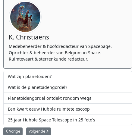
K. Christiaens
Medebeheerder & hoofdredacteur van Spacepage.
Oprichter & beheerder van Belgium in Space.
Ruimtevaart & sterrenkunde redacteur.
Wat zijn planetoïden?
Wat is de planetoïdengordel?
Planetoïdengordel ontdekt rondom Wega
Een kwart eeuw Hubble ruimtetelescoop
25 jaar Hubble Space Telescope in 25 foto's
Vorig artikel: NASA's Juno ruimtesonde brengt bergen en lavameren op Jup
Volgende artikel: Hubble volgt het stormachtige weer op Jupi
Vorige
Volgende