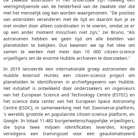
veertigmiljoenste van de helderheid van de zwakste ster die
met het menselijk oog kan worden waargenomen. "De posities
van asteroïden veranderen met de tijd en daarom kun je ze
niet vinden door alleen coördinaten in te voeren, omdat ze er
op een ander moment misschien niet zijn," zei Bruno. "Als
astronomen hebben we geen tijd om alle beelden van
planetoïden te bekijken. Dus kwamen we op het idee om
samen te werken met meer dan 10 000 citizen-science
vrijwilligers om de enorme Hubble archieven te doorzoeken."
In 2019 lanceerde een internationale groep astronomen de
Hubble Asteroid Hunter, een citizen-science project om
planetoïden te identificeren in archiefgegevens van Hubble.
Het initiatief is ontwikkeld door onderzoekers en ingenieurs
van het European Science and Technology Centre (ESTEC) en
het science data center van het European Space Astronomy
Centre (ESDC), in samenwerking met het Zooniverse-platform,
's werelds grootste en populairste citizen-science platform, en
Google. In totaal 11.482 burgerwetenschappelijke vrijwilligers,
die bijna twee miljoen identificaties leverden, kregen
vervolgens een trainingsset voor een geautomatiseerd