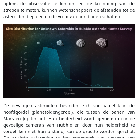
tijdens de observatie te kennen en de kromming van de
strepen te meten, kunnen wetenschappers de afstanden tot de
asteroïden bepalen en de vorm van hun banen schatten.
De gevangen asteroïden bevinden zich voornamelijk in de
hoofdgordel (planetoïdengordel), die tussen de banen van
Mars en Jupiter ligt. Hun helderheid wordt gemeten door de
gevoelige camera's van Hubble en door hun helderheid te
vergelijken met hun afstand, kan de grootte worden geschat.
De zwakste asteroïden in het onderzoek zijn ruwweg een