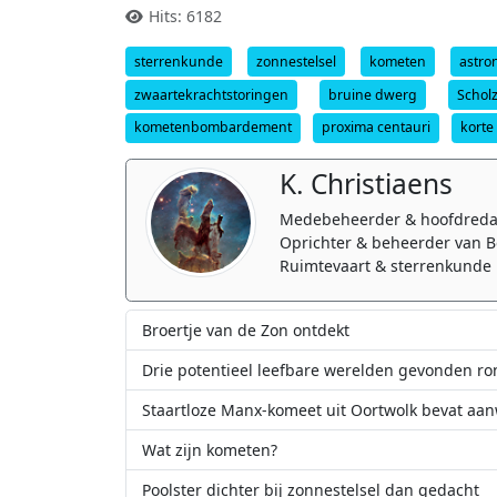
Hits: 6182
sterrenkunde
zonnestelsel
kometen
astr
zwaartekrachtstoringen
bruine dwerg
Scholz
kometenbombardement
proxima centauri
korte
K. Christiaens
Medebeheerder & hoofdreda
Oprichter & beheerder van B
Ruimtevaart & sterrenkunde 
Broertje van de Zon ontdekt
Drie potentieel leefbare werelden gevonden ro
Staartloze Manx-komeet uit Oortwolk bevat aanw
Wat zijn kometen?
Poolster dichter bij zonnestelsel dan gedacht