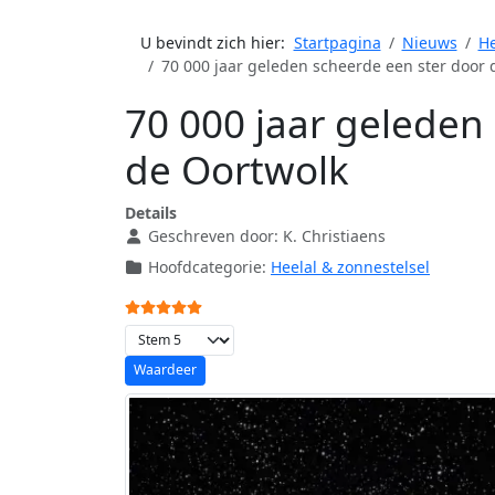
U bevindt zich hier:
Startpagina
Nieuws
He
70 000 jaar geleden scheerde een ster door 
70 000 jaar geleden
de Oortwolk
Details
Geschreven door:
K. Christiaens
Hoofdcategorie:
Heelal & zonnestelsel
Gebruikerswaardering:
5
/
5
Voeg waardering toe