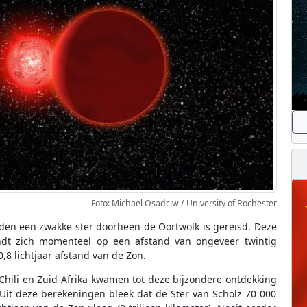
Foto: Michael Osadciw / University of Rochester
den een zwakke ster doorheen de Oortwolk is gereisd. Deze
indt zich momenteel op een afstand van ongeveer twintig
0,8 lichtjaar afstand van de Zon.
Chili en Zuid-Afrika kwamen tot deze bijzondere ontdekking
 Uit deze berekeningen bleek dat de Ster van Scholz 70 000