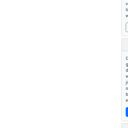
v
t
w
D
g
d
w
j
b
e