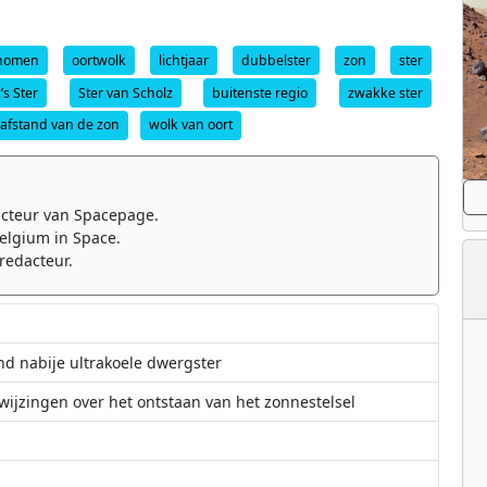
onomen
oortwolk
lichtjaar
dubbelster
zon
ster
’s Ster
Ster van Scholz
buitenste regio
zwakke ster
 afstand van de zon
wolk van oort
cteur van Spacepage.
elgium in Space.
redacteur.
nd nabije ultrakoele dwergster
ijzingen over het ontstaan van het zonnestelsel