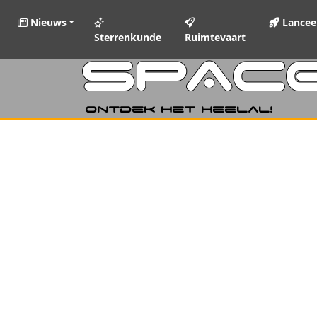
Nieuws
Lancee
Sterrenkunde
Ruimtevaart
SPAC
Ontdek het heelal!