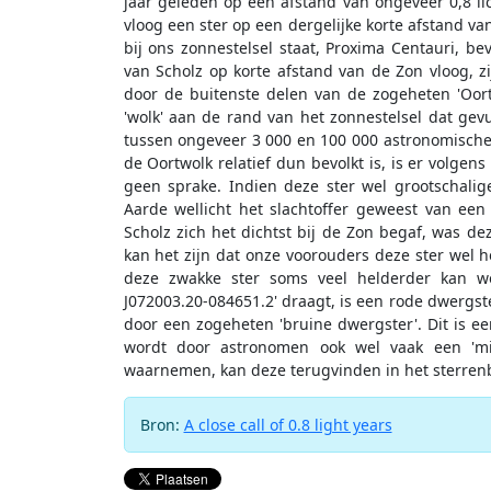
jaar geleden op een afstand van ongeveer 0,8 lich
vloog een ster op een dergelijke korte afstand va
bij ons zonnestelsel staat, Proxima Centauri, bev
van Scholz op korte afstand van de Zon vloog, z
door de buitenste delen van de zogeheten 'Oort
'wolk' aan de rand van het zonnestelsel dat gev
tussen ongeveer 3 000 en 100 000 astronomische
de Oortwolk relatief dun bevolkt is, is er volge
geen sprake. Indien deze ster wel grootschali
Aarde wellicht het slachtoffer geweest van e
Scholz zich het dichtst bij de Zon begaf, was d
kan het zijn dat onze voorouders deze ster wel 
deze zwakke ster soms veel helderder kan wo
J072003.20-084651.2' draagt, is een rode dwergst
door een zogeheten 'bruine dwergster'. Dit is een
wordt door astronomen ook wel vaak een 'mis
waarnemen, kan deze terugvinden in het sterren
Bron:
A close call of 0.8 light years