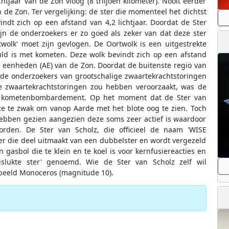
tjaar van de Zon vloog (8 triljoen kilometer). Nooit eerder
n de Zon. Ter vergelijking: de ster die momenteel het dichtst
indt zich op een afstand van 4,2 lichtjaar. Doordat de Ster
ijn de onderzoekers er zo goed als zeker van dat deze ster
wolk' moet zijn gevlogen. De Oortwolk is een uitgestrekte
uld is met kometen. Deze wolk bevindt zich op een afstand
 eenheden (AE) van de Zon. Doordat de buitenste regio van
ns de onderzoekers van grootschalige zwaartekrachtstoringen
ge zwaartekrachtstoringen zou hebben veroorzaakt, was de
en kometenbombardement. Op het moment dat de Ster van
eze te zwak om vanop Aarde met het blote oog te zien. Toch
hebben gezien aangezien deze soms zeer actief is waardoor
rden. De Ster van Scholz, die officieel de naam 'WISE
er die deel uitmaakt van een dubbelster en wordt vergezeld
 gasbol die te klein en te koel is voor kernfusiereacties en
lukte ster' genoemd. Wie de Ster van Scholz zelf wil
beeld Monoceros (magnitude 10).