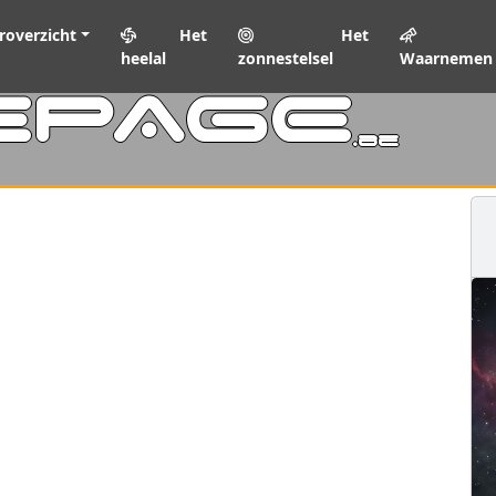
roverzicht
Het
Het
heelal
zonnestelsel
Waarnemen
EPAGE
.be