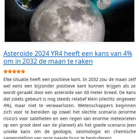
Asteroïde 2024 YR4 heeft een kans van 4%
om in 2032 de maan te raken
Gebruikerswaardering:
5
/
5
Elke situatie heeft een positieve kant. In 2032 zou de maan zelf
wel eens een bijzonder positieve kant kunnen krijgen als ze
wordt geraakt door een asteroïde van 60 meter breed. De kans
dat zoiets gebeurt is nog steeds relatief klein (slechts ongeveer
4%), maar niet te verwaarlozen. Wetenschappers beginnen
zich voor te bereiden op zowel het slechte scenario (enorme
risico's voor satellieten en een regen van enorme meteorieten
op een groot deel van de planeet) als het goede scenario (een
unieke kans om de geologie, seismologie en chemische
samenstelling van onze naaste buur te bestuderen).