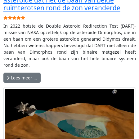
ruimterotsen rond de zon veranderde
Gebruikerswaardering:
5
/
5
In 2022 botste de Double Asteroid Redirection Test (DART)-
missie van NASA opzettelijk op de asteroïde Dimorphos, die in
een baan om een grotere asteroïde genaamd Didymos draait.
Nu hebben wetenschappers bevestigd dat DART niet alleen de
baan van Dimorphos rond zijn binaire metgezel heeft
veranderd, maar ook de baan van het hele binaire systeem
rond de zon.
Lees meer …