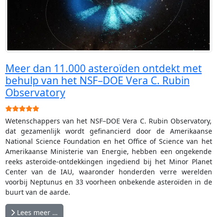
Meer dan 11.000 asteroïden ontdekt met
behulp van het NSF–DOE Vera C. Rubin
Observatory
Gebruikerswaardering:
5
/
5
Wetenschappers van het NSF–DOE Vera C. Rubin Observatory,
dat gezamenlijk wordt gefinancierd door de Amerikaanse
National Science Foundation en het Office of Science van het
Amerikaanse Ministerie van Energie, hebben een ongekende
reeks asteroïde-ontdekkingen ingediend bij het Minor Planet
Center van de IAU, waaronder honderden verre werelden
voorbij Neptunus en 33 voorheen onbekende asteroïden in de
buurt van de aarde.
Lees meer …