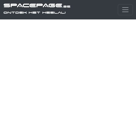
SPACEPAGE
.be
Ontdek het heelal!