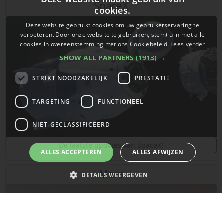
SpaceX
cookies.
Deze website gebruikt cookies om uw gebruikerservaring te
verbeteren. Door onze website te gebruiken, stemt u in met alle
cookies in overeenstemming met ons Cookiebeleid.
Lees verder
SHOW ALL PARTNERS
(1913) →
STRIKT NOODZAKELIJK
PRESTATIE
TARGETING
FUNCTIONEEL
NIET-GECLASSIFICEERD
De laatste updates van SpaceX!
ALLES ACCEPTEREN
ALLES AFWIJZEN
Mars
DETAILS WEERGEVEN
Strikt noodzakelijk
Prestatie
Targeting
Functioneel