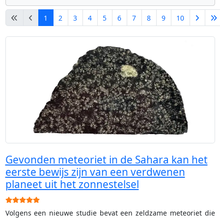
1
2
3
4
5
6
7
8
9
10
Pagina 1 van 14
Gevonden meteoriet in de Sahara kan het
eerste bewijs zijn van een verdwenen
planeet uit het zonnestelsel
Gebruikerswaardering:
5
/
5
Volgens een nieuwe studie bevat een zeldzame meteoriet die