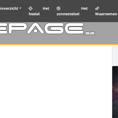
roverzicht
Het
Het
heelal
zonnestelsel
Waarnemen
EPAGE
.be