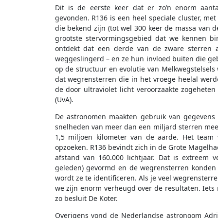
Dit is de eerste keer dat er zo’n enorm aanta
gevonden. R136 is een heel speciale cluster, m
die bekend zijn (tot wel 300 keer de massa van de
grootste stervormingsgebied dat we kennen bin
ontdekt dat een derde van de zware sterren a
weggeslingerd – en ze hun invloed buiten die ge
op de structuur en evolutie van Melkwegstelsels w
dat wegrensterren die in het vroege heelal wer
de door ultraviolet licht veroorzaakte zogeheten
(UvA).
De astronomen maakten gebruik van gegevens va
snelheden van meer dan een miljard sterren meet
1,5 miljoen kilometer van de aarde. Het team
opzoeken. R136 bevindt zich in de Grote Magelha
afstand van 160.000 lichtjaar. Dat is extreem v
geleden) gevormd en de wegrensterren konden d
wordt ze te identificeren. Als je veel wegrenster
we zijn enorm verheugd over de resultaten. Iets 
zo besluit De Koter.
Overigens vond de Nederlandse astronoom Adria