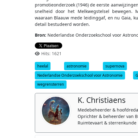
promotieonderzoek (1946) de eerste aanwijzingen
snelheid door het Melkwegstelsel bewegen. M
waaraan Blaauw mede leidinggaf, en nu Gaia, k
detail bestudeerd worden.
Bron:
Nederlandse Onderzoekschool voor Astron
Hits: 1621
heelal
astronomie
supernova
Nederlandse Onderzoekschool voor Astronomie
G
wegrensterren
K. Christiaens
Medebeheerder & hoofdreda
Oprichter & beheerder van B
Ruimtevaart & sterrenkunde 