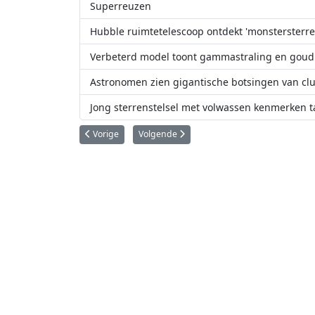
Superreuzen
Hubble ruimtetelescoop ontdekt 'monstersterre
Verbeterd model toont gammastraling en goud
Astronomen zien gigantische botsingen van clus
Jong sterrenstelsel met volwassen kenmerken ta
Vorig artikel: Zoom in op de eerste pagina van ESA Euclid
Volgende artikel: Astronomen zien bellen op 
Vorige
Volgende