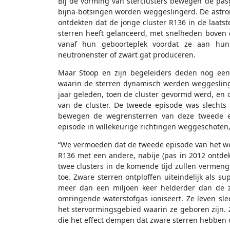
Bij de vorming van sterclusters bewegen de pas
bijna-botsingen worden weggeslingerd. De astr
ontdekten dat de jonge cluster R136 in de laatst
sterren heeft gelanceerd, met snelheden boven de
vanaf hun geboorteplek voordat ze aan hun 
neutronenster of zwart gat produceren.
Maar Stoop en zijn begeleiders deden nog een
waarin de sterren dynamisch werden weggeslinge
jaar geleden, toen de cluster gevormd werd, en d
van de cluster. De tweede episode was slechts
bewegen de wegrensterren van deze tweede ep
episode in willekeurige richtingen weggeschoten,
“We vermoeden dat de tweede episode van het weg
R136 met een andere, nabije (pas in 2012 ontdekt
twee clusters in de komende tijd zullen vermeng
toe. Zware sterren ontploffen uiteindelijk als s
meer dan een miljoen keer helderder dan de zo
omringende waterstofgas ioniseert. Ze leven slec
het stervormingsgebied waarin ze geboren zijn. 
die het effect dempen dat zware sterren hebben