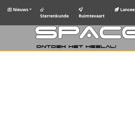
Nieuws
Lancee
Sterrenkunde
Ruimtevaart
SPAC
Ontdek het heelal!