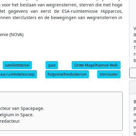
 voor het bestaan van wegrensterren, sterren die met hoge
et gegevens van eerst de ESA-ruimtemissie Hipparcos,
unnen sterclusters en de bewegingen van wegrensterren in
V
omie (NOVA)
R
m
T
r
b
satellietstelsel
gaia
Grote Magelhaense Wolk
aia ruimtetelescoop
hogesnelheidssterren
stercluster
B
p
cteur van Spacepage.
n
elgium in Space.
n
redacteur.
v
t