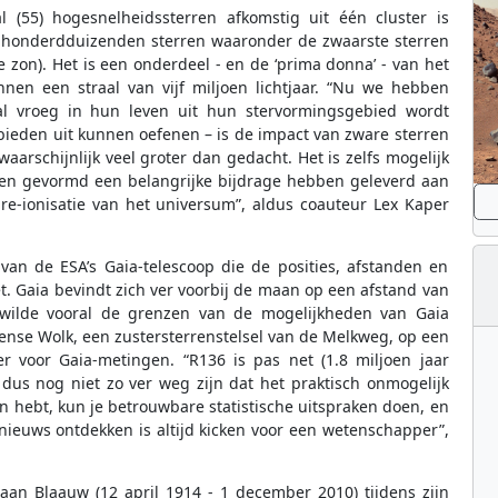
l (55) hogesnelheidssterren afkomstig uit één cluster is
et honderdduizenden sterren waaronder de zwaarste sterren
 zon). Het is een onderdeel - en de ‘prima donna’ - van het
nen een straal van vijf miljoen lichtjaar. “Nu we hebben
l vroeg in hun leven uit hun stervormingsgebied wordt
bieden uit kunnen oefenen – is de impact van zware sterren
aarschijnlijk veel groter dan gedacht. Het is zelfs mogelijk
den gevormd een belangrijke bijdrage hebben geleverd aan
 re-ionisatie van het universum”, aldus coauteur Lex Kaper
n de ESA’s Gaia-telescoop die de posities, afstanden en
. Gaia bevindt zich ver voorbij de maan op een afstand van
 wilde vooral de grenzen van de mogelijkheden van Gaia
ense Wolk, een zustersterrenstelsel van de Melkweg, op een
er voor Gaia-metingen. “R136 is pas net (1.8 miljoen jaar
us nog niet zo ver weg zijn dat het praktisch onmogelijk
ren hebt, kun je betrouwbare statistische uitspraken doen, en
nieuws ontdekken is altijd kicken voor een wetenschapper”,
an Blaauw (12 april 1914 - 1 december 2010) tijdens zijn