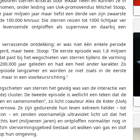
geboren sterren kriskras door elkaar heen en kunnen ze in
onomen, onder leiding van UvA-promovendus Mitchel Stoop,
e paar miljoen jaar maar liefst een derde van zijn zwaarste
 100.000 km/uur. Die sterren reizen tot 1000 lichtjaar ver
levenseinde ontploffen als supernova en daarbij een
 verrassende ontdekking: er was niet één enkele periode
rd, maar twee. Stoop: “De eerste episode was 1,8 miljoen
at past bij het wegschieten van sterren tijdens de vorming
 200.000 jaar geleden en had een heel ander karakter. Zo
isode langzamer en worden ze niet zoals in de eerste
 maar in een voorkeursrichting.”
schieten van sterren het gevolg was van de interactie van
e) cluster. De tweede episode is wellicht een teken dat de
en en samensmelten”, zo licht coauteur Alex de Koter (UvA)
upernova. Ze zijn gedurende hun leven extreem helder – tot
n – en zenden voornamelijk ultraviolet licht uit dat het
hts kort (miljoenen jaren) en ontploffen normaliter nog in
Zo’n stervormingsgebied bestaat uit wolken van gas en stof
 op hun omgeving.