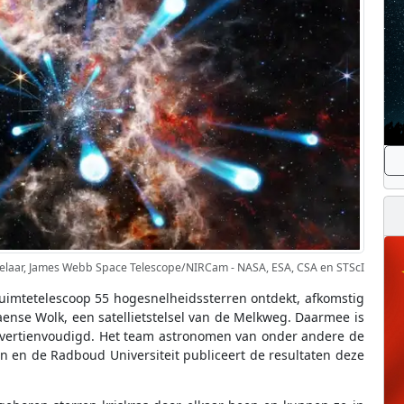
tselaar, James Webb Space Telescope/NIRCam - NASA, ESA, CSA en STScI
imtetelescoop 55 hogesnelheidssterren ontdekt, afkomstig
aense Wolk, een satellietstelsel van de Melkweg. Daarmee is
d vertienvoudigd. Het team astronomen van onder andere de
en en de Radboud Universiteit publiceert de resultaten deze