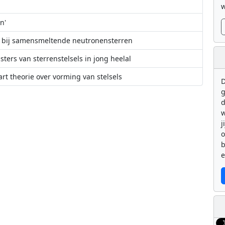
w
n'
 bij samensmeltende neutronensterren
ters van sterrenstelsels in jong heelal
rt theorie over vorming van stelsels
D
g
es' grote kosmische atlas
steroppervlak in meest detailrijke video tot nu toe
d
w
j
b
e