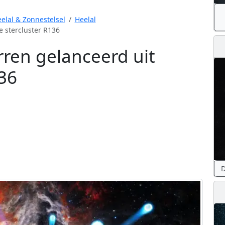
elal & Zonnestelsel
Heelal
e stercluster R136
rren gelanceerd uit
36
D