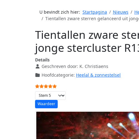
U bevindt zich hier:
Startpagina
Nieuws
He
Tientallen zware sterren gelanceerd uit jong
Tientallen zware ste
jonge stercluster R1
Details
Geschreven door:
K. Christiaens
Hoofdcategorie:
Heelal & zonnestelsel
Gebruikerswaardering:
5
/
5
Voeg waardering toe