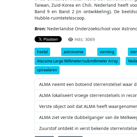
Taiwan, Zuid-Korea en Chili. Nederland heeft vo
Band 9 en Band 2 (in ontwikkeling). De beelds
Hubble-ruimtetelescoop.
Bron:
Nederlandse Onderzoekschool voor Astron
Hits: 3069
heelal
astronomie
vorming
ste
Atacama Large Millimeter/submillimeter Array
Nede
spiraalaren
ALMA neemt een botsend sterrenstelsel waar d
ALMA lokaliseert vroege sterrenstelsels in recor
Verste object ooit dat ALMA heeft waargenome
ALMA ziet verste dubbelganger van de Melkwe
Zuurstof ontdekt in verst bekende sterrenstelse