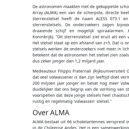
De astronomen maakten met de gekoppelde schot
Array (ALMA) een van de scherpste, directe beeld
sterrenstelsel heeft de naam ALESS 073.1 en 
sterrenstelsels. De onderzoekers zagen bijvo
draaiende schijf en mogelijk spiraalarmen. H
Koninkrijk). "Dit sterrenstelsel ziet eruit als ee
Het stelsel staat op een afstand van z=5. Dat is on
stelsels werken de onderzoekers niet meer in li
betekent dat de astronomen het stelsel zien zoals 
dus zeker jonger dan 1,2 miljard jaar.
Medeauteur Filippo Fraternali (Rijksuniversiteit
dat veel volwassener is dan zijn leeftijd doet ve
200 miljoen jaar jonger en bevat nog meer vol
duidelijker dat ons begrip van de vorming van s
voorspellen dat deze jonge stelsels heel chaot
rustig en regelmatig 'volwassen' stelsel."
Over ALMA
ALMA bestaat uit 66 schotelantennes verspreid o
in de Chileense Andes. Het is een samenwerking