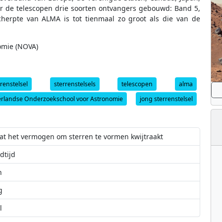
or de telescopen drie soorten ontvangers gebouwd: Band 5,
cherpte van ALMA is tot tienmaal zo groot als die van de
omie (NOVA)
rrenstelsel
sterrenstelsels
telescopen
alma
rlandse Onderzoekschool voor Astronomie
jong sterrenstelsel
at het vermogen om sterren te vormen kwijtraakt
dtijd
n
g
l