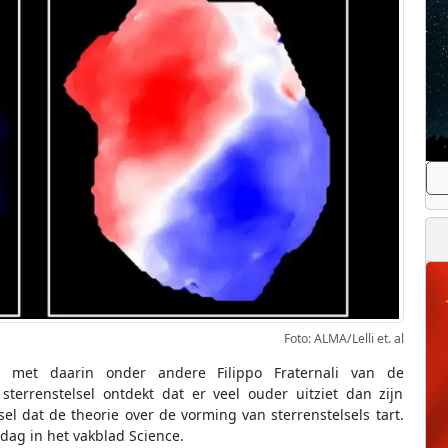
Foto: ALMA/Lelli et. al
s met daarin onder andere Filippo Fraternali van de
 sterrenstelsel ontdekt dat er veel ouder uitziet dan zijn
elsel dat de theorie over de vorming van sterrenstelsels tart.
dag in het vakblad Science.