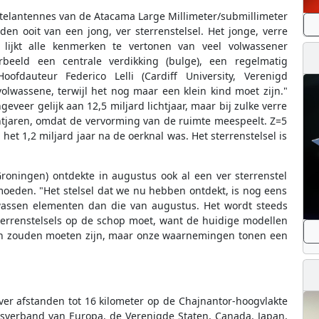
elantennes van de Atacama Large Millimeter/submillimeter
en ooit van een jong, ver sterrenstelsel. Het jonge, verre
lijkt alle kenmerken te vertonen van veel volwassener
orbeeld een centrale verdikking (bulge), een regelmatig
oofdauteur Federico Lelli (Cardiff University, Verenigd
n volwassene, terwijl het nog maar een klein kind moet zijn."
geveer gelijk aan 12,5 miljard lichtjaar, maar bij zulke verre
chtjaren, omdat de vervorming van de ruimte meespeelt. Z=5
het 1,2 miljard jaar na de oerknal was. Het sterrenstelsel is
 Groningen) ontdekte in augustus ook al een ver sterrenstel
rmoeden. "Het stelsel dat we nu hebben ontdekt, is nog eens
wassen elementen dan die van augustus. Het wordt steeds
terrenstelsels op de schop moet, want de huidige modellen
isch zouden moeten zijn, maar onze waarnemingen tonen een
ver afstanden tot 16 kilometer op de Chajnantor-hoogvlakte
sverband van Europa, de Verenigde Staten, Canada, Japan,