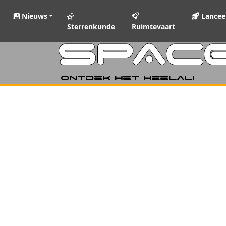
Nieuws
Lancee
Sterrenkunde
Ruimtevaart
SPAC
Ontdek het heelal!