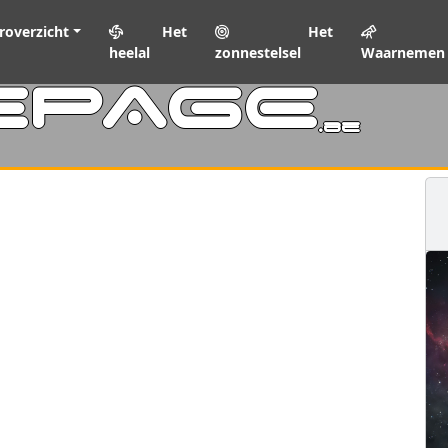
roverzicht
Het
Het
heelal
zonnestelsel
Waarnemen
EPAGE
.be