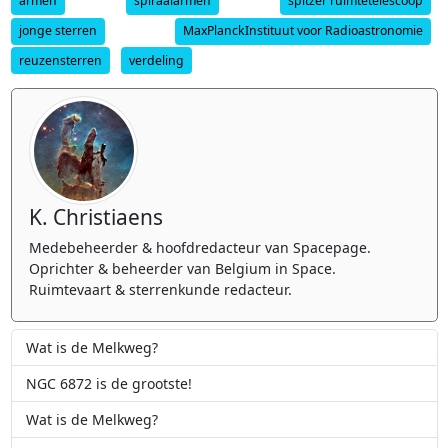
armen
spiraalarmen
spitzer ruimtetelescoop
jonge sterren
MaxPlanckInstituut voor Radioastronomie
reuzensterren
verdeling
K. Christiaens
Medebeheerder & hoofdredacteur van Spacepage.
Oprichter & beheerder van Belgium in Space.
Ruimtevaart & sterrenkunde redacteur.
Wat is de Melkweg?
NGC 6872 is de grootste!
Wat is de Melkweg?