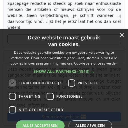
Spacepage redactie is steeds op zoek naar enthousiaste
mensen die artikelen of nieuws schrijven voor op de
website. Geen verplichtingen, je schrijft wanneer jij
daarvoor tijd vind. Lijkt het je iets? laat het ons dan snel
weten!
×
Deze website maakt gebruik
Wordt medewerker
van cookies.
Deze website gebruikt cookies om uw gebruikerservaring te
Steun Spacepage
verbeteren. Door onze website te gebruiken, stemt u in met alle
cookies in overeenstemming met ons Cookiebeleid.
Lees verder
Deze website wordt aan onze bezoekers blijvend gratis
SHOW ALL PARTNERS
(1913) →
aangeboden maar om de hoge kosten om de site online te
houden te drukken moeten we wel het nodige budget
STRIKT NOODZAKELIJK
PRESTATIE
kunnen verzamelen. Ook jij kunt uw bijdrage leveren door
ons te ondersteunen met uw donatie zodat we u blijvend
TARGETING
FUNCTIONEEL
kunnen voorzien van het laatste nieuws en artikelen
boordevol informatie.
NIET-GECLASSIFICEERD
Steun deze website
ALLES ACCEPTEREN
ALLES AFWIJZEN