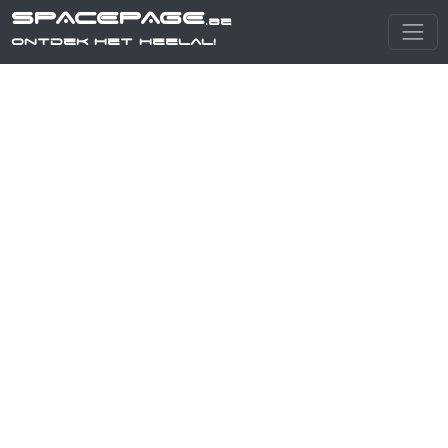
SPACEPAGE
.be
Ontdek het heelal!