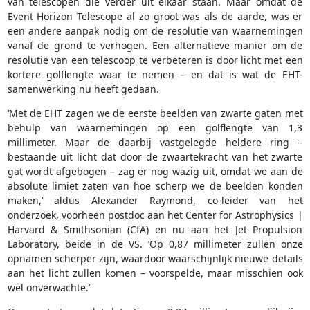
van telescopen die verder uit elkaar staan. Maar omdat de
Event Horizon Telescope al zo groot was als de aarde, was er
een andere aanpak nodig om de resolutie van waarnemingen
vanaf de grond te verhogen. Een alternatieve manier om de
resolutie van een telescoop te verbeteren is door licht met een
kortere golflengte waar te nemen – en dat is wat de EHT-
samenwerking nu heeft gedaan.
‘Met de EHT zagen we de eerste beelden van zwarte gaten met
behulp van waarnemingen op een golflengte van 1,3
millimeter. Maar de daarbij vastgelegde heldere ring –
bestaande uit licht dat door de zwaartekracht van het zwarte
gat wordt afgebogen – zag er nog wazig uit, omdat we aan de
absolute limiet zaten van hoe scherp we de beelden konden
maken,’ aldus Alexander Raymond, co-leider van het
onderzoek, voorheen postdoc aan het Center for Astrophysics |
Harvard & Smithsonian (CfA) en nu aan het Jet Propulsion
Laboratory, beide in de VS. ‘Op 0,87 millimeter zullen onze
opnamen scherper zijn, waardoor waarschijnlijk nieuwe details
aan het licht zullen komen – voorspelde, maar misschien ook
wel onverwachte.’