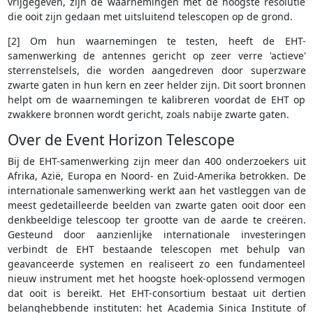
vrijgegeven, zijn de waarnemingen met de hoogste resolutie
die ooit zijn gedaan met uitsluitend telescopen op de grond.
[2] Om hun waarnemingen te testen, heeft de EHT-
samenwerking de antennes gericht op zeer verre 'actieve'
sterrenstelsels, die worden aangedreven door superzware
zwarte gaten in hun kern en zeer helder zijn. Dit soort bronnen
helpt om de waarnemingen te kalibreren voordat de EHT op
zwakkere bronnen wordt gericht, zoals nabije zwarte gaten.
Over de Event Horizon Telescope
Bij de EHT-samenwerking zijn meer dan 400 onderzoekers uit
Afrika, Azië, Europa en Noord- en Zuid-Amerika betrokken. De
internationale samenwerking werkt aan het vastleggen van de
meest gedetailleerde beelden van zwarte gaten ooit door een
denkbeeldige telescoop ter grootte van de aarde te creëren.
Gesteund door aanzienlijke internationale investeringen
verbindt de EHT bestaande telescopen met behulp van
geavanceerde systemen en realiseert zo een fundamenteel
nieuw instrument met het hoogste hoek-oplossend vermogen
dat ooit is bereikt. Het EHT-consortium bestaat uit dertien
belanghebbende instituten: het Academia Sinica Institute of