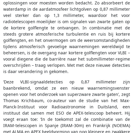
oplossingen voor moesten worden bedacht. Zo absorbeert de
waterdamp in de aardatmosfeer lichtgolven op 0,87 millimeter
veel sterker dan op 1,3 millimeter, waardoor het voor
radiotelescopen moeilijker is om signalen van zwarte gaten op
de kortere golflengte te ontvangen. In combinatie met de
steeds grotere atmosferische turbulentie en ruis bij kortere
golflengten, en het onvermogen om de weersomstandigheden
tijdens atmosferisch gevoelige waarnemingen wereldwijd te
beheersen, is de overgang naar kortere golflengten voor VLBI –
vooral diegene die de barrière naar het submillimeter-regime
overschrijden – traag verlopen. Met met deze nieuwe detecties
is daar verandering in gekomen.
‘Deze VLBI-signaaldetecties op 0,87 millimeter zijn
baanbrekend, omdat ze een nieuw waarnemingsvenster
openen voor het onderzoek van superzware zwarte gaten’, zegt
Thomas Krichbaum, co-auteur van de studie van het Max-
Planck-Instituut voor Radioastronomie in Duitsland, een
instituut dat samen met ESO de APEX-telescoop beheert. Hij
voegt eraan toe: ‘In de toekomst zal de combinatie van de
IRAM-telescopen in Spanje (IRAM-30m) en Frankrijk (NOEMA)
met ALMA en APEX beeldvorming van nog kleinere en zwakkere