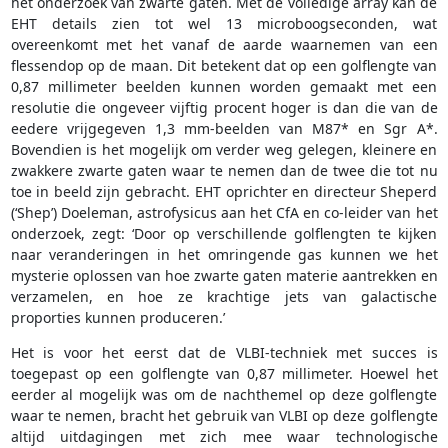
het onderzoek van zwarte gaten. Met de volledige array kan de
EHT details zien tot wel 13 microboogseconden, wat
overeenkomt met het vanaf de aarde waarnemen van een
flessendop op de maan. Dit betekent dat op een golflengte van
0,87 millimeter beelden kunnen worden gemaakt met een
resolutie die ongeveer vijftig procent hoger is dan die van de
eedere vrijgegeven 1,3 mm-beelden van M87* en Sgr A*.
Bovendien is het mogelijk om verder weg gelegen, kleinere en
zwakkere zwarte gaten waar te nemen dan de twee die tot nu
toe in beeld zijn gebracht. EHT oprichter en directeur Sheperd
(‘Shep’) Doeleman, astrofysicus aan het CfA en co-leider van het
onderzoek, zegt: ‘Door op verschillende golflengten te kijken
naar veranderingen in het omringende gas kunnen we het
mysterie oplossen van hoe zwarte gaten materie aantrekken en
verzamelen, en hoe ze krachtige jets van galactische
proporties kunnen produceren.’
Het is voor het eerst dat de VLBI-techniek met succes is
toegepast op een golflengte van 0,87 millimeter. Hoewel het
eerder al mogelijk was om de nachthemel op deze golflengte
waar te nemen, bracht het gebruik van VLBI op deze golflengte
altijd uitdagingen met zich mee waar technologische