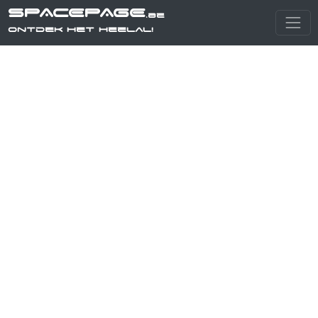
SPACEPAGE
.be
Ontdek het heelal!