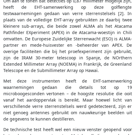
Om aan te tonen dat detecties op 0,87 millimeter mogelijk zijn,
heeft de EHT-samenwerking op deze golflengte
testwaarnemingen gedaan van verre sterrenstelsels [2]. In
plaats van de volledige EHT-array gebruikten ze daarbij twee
kleinere sub-arrays, die beide zowel ALMA als het Atacama
Pathfinder EXperiment (APEX) in de Atacama-woestijn in Chili
omvatten. De Europese Zuidelijke Sterrenwacht (ESO) is ALMA-
partner en mede-huisvester en -beheerder van APEX. De
overige faciliteiten die bij het proefexperiment zijn gebruikt,
zijn de IRAM 30-meter telescoop in Spanje, de NOrthern
Extended Millimeter Array (NOEMA) in Frankrijk, de Greenland
Telescope en de Submillimeter Array op Hawaï.
Met deze instrumenten heeft de EHT-samenwerking
waarnemingen gedaan die details tot op 19
microboogesconden vertonen – de hoogste resolutie die ooit
vanaf het aardoppervlak is bereikt. Maar hoewel licht van
verschillende verre sterrenstelsels werd gedetecteerd, zijn er
niet genoeg antennes gebruikt om nauwkeurige beelden uit
de gegevens te kunnen destilleren.
De technische test heeft wel een nieuw venster geopend voor