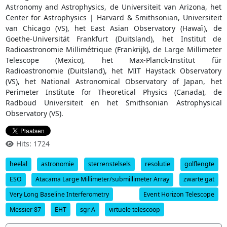
Astronomy and Astrophysics, de Universiteit van Arizona, het
Center for Astrophysics | Harvard & Smithsonian, Universiteit
van Chicago (VS), het East Asian Observatory (Hawaï), de
Goethe-Universität Frankfurt (Duitsland), het Institut de
Radioastronomie Millimétrique (Frankrijk), de Large Millimeter
Telescope (Mexico), het Max-Planck-Institut für
Radioastronomie (Duitsland), het MIT Haystack Observatory
(VS), het National Astronomical Observatory of Japan, het
Perimeter Institute for Theoretical Physics (Canada), de
Radboud Universiteit en het Smithsonian Astrophysical
Observatory (VS).
Hits: 1724
heelal
astronomie
sterrenstelsels
resolutie
golflengte
ESO
Atacama Large Millimeter/submillimeter Array
zwarte gat
Very Long Baseline Interferometry
Event Horizon Telescope
Messier 87
EHT
sgr A
virtuele telescoop