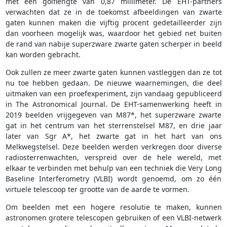
met een golflengte van 0,87 millimeter. De EHT-partners
verwachten dat ze in de toekomst afbeeldingen van zwarte
gaten kunnen maken die vijftig procent gedetailleerder zijn
dan voorheen mogelijk was, waardoor het gebied net buiten
de rand van nabije superzware zwarte gaten scherper in beeld
kan worden gebracht.
Ook zullen ze meer zwarte gaten kunnen vastleggen dan ze tot
nu toe hebben gedaan. De nieuwe waarnemingen, die deel
uitmaken van een proefexperiment, zijn vandaag gepubliceerd
in The Astronomical Journal. De EHT-samenwerking heeft in
2019 beelden vrijgegeven van M87*, het superzware zwarte
gat in het centrum van het sterrenstelsel M87, en drie jaar
later van Sgr A*, het zwarte gat in het hart van ons
Melkwegstelsel. Deze beelden werden verkregen door diverse
radiosterrenwachten, verspreid over de hele wereld, met
elkaar te verbinden met behulp van een techniek die Very Long
Baseline Interferometry (VLBI) wordt genoemd, om zo één
virtuele telescoop ter grootte van de aarde te vormen.
Om beelden met een hogere resolutie te maken, kunnen
astronomen grotere telescopen gebruiken of een VLBI-netwerk