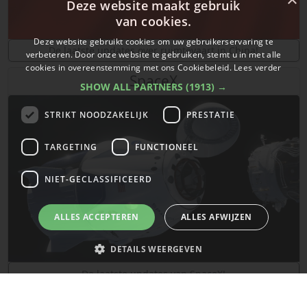
Deze website maakt gebruik
van cookies.
Deze website gebruikt cookies om uw gebruikerservaring te
De laatste updates over ruimtevaart in China!
verbeteren. Door onze website te gebruiken, stemt u in met alle
cookies in overeenstemming met ons Cookiebeleid.
Lees verder
SpaceX
SHOW ALL PARTNERS
(1913) →
STRIKT NOODZAKELIJK
PRESTATIE
TARGETING
FUNCTIONEEL
NIET-GECLASSIFICEERD
ALLES ACCEPTEREN
ALLES AFWIJZEN
DETAILS WEERGEVEN
De laatste updates van SpaceX!
Strikt noodzakelijk
Prestatie
Targeting
Functioneel