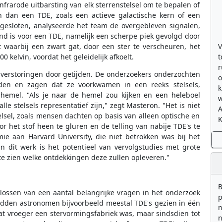
frarode uitbarsting van elk sterrenstelsel om te bepalen of
 dan een TDE, zoals een actieve galactische kern of een
gesloten, analyseerde het team de overgebleven signalen,
d is voor een TDE, namelijk een scherpe piek gevolgd door
V
t waarbij een zwart gat, door een ster te verscheuren, het
t
 kelvin, voordat het geleidelijk afkoelt.
r
 verstoringen door getijden. De onderzoekers onderzochten
o
den en zagen dat ze voorkwamen in een reeks stelsels,
k
e hemel. "Als je naar de hemel zou kijken en een heleboel
w
lle stelsels representatief zijn," zegt Masteron. "Het is niet
elsel, zoals mensen dachten op basis van alleen optische en
K
 het stof heen te gluren en de telling van nabije TDE's te
mie aan Harvard University, die niet betrokken was bij het
 dit werk is het potentieel van vervolgstudies met grote
e zien welke ontdekkingen deze zullen opleveren."
B
lossen van een aantal belangrijke vragen in het onderzoek
p
hadden astronomen bijvoorbeeld meestal TDE's gezien in één
n
l dat vroeger een stervormingsfabriek was, maar sindsdien tot
n