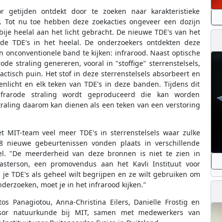
 getijden ontdekt door te zoeken naar karakteristieke
. Tot nu toe hebben deze zoekacties ongeveer een dozijn
ije heelal aan het licht gebracht. De nieuwe TDE's van het
e TDE's in het heelal. De onderzoekers ontdekten deze
 onconventionele band te kijken: infrarood. Naast optische
e straling genereren, vooral in "stoffige" sterrenstelsels,
ctisch puin. Het stof in deze sterrenstelsels absorbeert en
nlicht en elk teken van TDE's in deze banden. Tijdens dit
frarode straling wordt geproduceerd die kan worden
raling daarom kan dienen als een teken van een verstoring
et MIT-team veel meer TDE's in sterrenstelsels waar zulke
 nieuwe gebeurtenissen vonden plaats in verschillende
mel. "De meerderheid van deze bronnen is niet te zien in
sterson, een promovendus aan het Kavli Instituut voor
 je TDE's als geheel wilt begrijpen en ze wilt gebruiken om
erzoeken, moet je in het infrarood kijken."
os Panagiotou, Anna-Christina Eilers, Danielle Frostig en
essor natuurkunde bij MIT, samen met medewerkers van