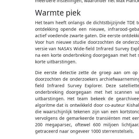
meerdere instellingen, waaronder het Max Planck 
Warmte piek
Het team heeft onlangs de dichtstbijzijnde TDE 
ontdekking opende een nieuwe, infrarood-ge
actief voedende zwarte gaten. Die eerste ontdekk
Voor hun nieuwe studie doorzochten de onderz
versie van NASA's Wide-field Infrared Survey Expl
na een korte onderbreking doorgegaan met het s
korte uitbarstingen.
Die eerste detectie zette de groep aan om op
doorzochten de onderzoekers archiefwaarnemin
field Infrared Survey Explorer. Deze satelli
onderbreking doorgegaan met het scannen van
uitbarstingen. Het team bekeek de gearchiv
algoritme dat is ontwikkeld door co-auteur Kishal
die waarschijnlijk tekenen zijn van een kortston
vervolgens de gemarkeerde transiënten met een 
200 megaparsec, oftewel 600 miljoen lichtjaa
getraceerd naar ongeveer 1000 sterrenstelsels.