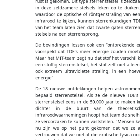
rust is gekomen. Dit type sterrenstelsel is zeld
in deze zeldzamere stelsels leken op te duiken. 
waardoor de optische of röntgenstraling van een 
infrarood te kijken, kunnen sterrenkundigen TDE
van het team laten zien dat zwarte gaten sterren 
stelsels na een sterrensprong.
De bevindingen lossen ook een "ontbrekende e
voorspeld dat TDE's meer energie zouden moete
Maar het MIT-team zegt nu dat stof het verschil k
een stoffig sterrenstelsel, het stof zelf niet al
ook extreem ultraviolette straling, in een hoe
energie".
De 18 nieuwe ontdekkingen helpen astronomen 
bepaald sterrenstelsel. Als ze de nieuwe TDE'
sterrenstelsel eens in de 50.000 jaar te maken k
dichter in de buurt van de theoretisc
infraroodwaarnemingen hoopt het team de snelhe
ze veroorzaken te kunnen vaststellen. "Mensen k
nu zijn we op het punt gekomen dat we ze all
vertrouwen dat we niet al die exotische fysica 