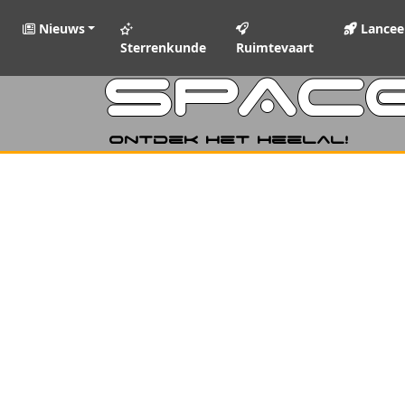
Nieuws
Lancee
Sterrenkunde
Ruimtevaart
SPAC
Ontdek het heelal!