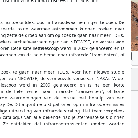
Instituut voor Buitenaardse Fysica in Duitsland.
tot nu toe ontdekt door infraroodwaarnemingen te doen. De
baseerde route waarmee astronomen kunnen zoeken naar
ing zette de groep aan om op zoek te gaan naar meer TDE's.
oekers archiefwaarnemingen van NEOWISE, de vernieuwde
orer. Deze satelliettelescoop werd in 2009 gelanceerd en is
cannen van de hele hemel naar infrarode "transiënten", of
 zoek te gaan naar meer TDE's. Voor hun nieuwe studie
gen van NEOWISE, de vernieuwde versie van NASA's Wide-
ettelescoop werd in 2009 gelanceerd en is na een korte
 de hele hemel naar infrarode "transiënten", of korte
eerde waarnemingen van de missie met behulp van een
ay De. Dit algoritme pikt patronen op in infrarode emissies
dige uitbarsting van infrarode straling. Het team vergeleek
catalogus van alle bekende nabije sterrenstelsels binnen
r. Ze ontdekten dat infraroodtransiënten konden worden