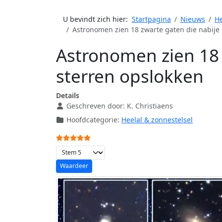
U bevindt zich hier:
Startpagina
Nieuws
He
Astronomen zien 18 zwarte gaten die nabije 
Astronomen zien 18 
sterren opslokken
Details
Geschreven door:
K. Christiaens
Hoofdcategorie:
Heelal & zonnestelsel
Gebruikerswaardering:
5
/
5
Voeg waardering toe