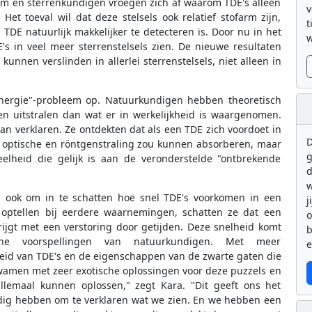
zaam en sterrenkundigen vroegen zich af waarom TDE's alleen
v
Het toeval wil dat deze stelsels ook relatief stofarm zijn,
t
TDE natuurlijk makkelijker te detecteren is. Door nu in het
w
's in veel meer sterrenstelsels zien. De nieuwe resultaten
kunnen verslinden in allerlei sterrenstelsels, niet alleen in
nergie"-probleem op. Natuurkundigen hebben theoretisch
n uitstralen dan wat er in werkelijkheid is waargenomen.
an verklaren. Ze ontdekten dat als een TDE zich voordoet in
D
leen optische en röntgenstraling zou kunnen absorberen, maar
g
veelheid die gelijk is aan de veronderstelde "ontbrekende
d
w
ook om in te schatten hoe snel TDE's voorkomen in een
j
s optellen bij eerdere waarnemingen, schatten ze dat een
rijgt met een verstoring door getijden. Deze snelheid komt
b
he voorspellingen van natuurkundigen. Met meer
e
id van TDE's en de eigenschappen van de zwarte gaten die
wamen met zeer exotische oplossingen voor deze puzzels en
emaal kunnen oplossen," zegt Kara. "Dit geeft ons het
nodig hebben om te verklaren wat we zien. En we hebben een