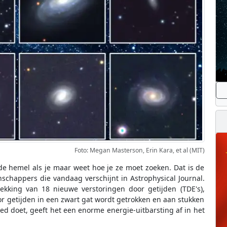
Foto: Megan Masterson, Erin Kara, et al (MIT)
de hemel als je maar weet hoe je ze moet zoeken. Dat is de
chappers die vandaag verschijnt in Astrophysical Journal.
kking van 18 nieuwe verstoringen door getijden (TDE's),
or getijden in een zwart gat wordt getrokken en aan stukken
ed doet, geeft het een enorme energie-uitbarsting af in het