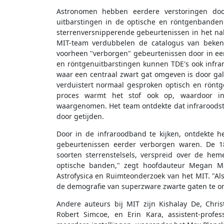
Astronomen hebben eerdere verstoringen door
uitbarstingen in de optische en röntgenbanden
sterrenversnipperende gebeurtenissen in het nab
MIT-team verdubbelen de catalogus van bekend
voorheen "verborgen" gebeurtenissen door in een
en röntgenuitbarstingen kunnen TDE's ook infrarod
waar een centraal zwart gat omgeven is door gala
verduistert normaal gesproken optisch en röntge
proces warmt het stof ook op, waardoor in
waargenomen. Het team ontdekte dat infraroodst
door getijden.
Door in de infraroodband te kijken, ontdekte h
gebeurtenissen eerder verborgen waren. De 18
soorten sterrenstelsels, verspreid over de he
optische banden," zegt hoofdauteur Megan Ma
Astrofysica en Ruimteonderzoek van het MIT. "Als
de demografie van superzware zwarte gaten te ond
Andere auteurs bij MIT zijn Kishalay De, Christ
Robert Simcoe, en Erin Kara, assistent-prof