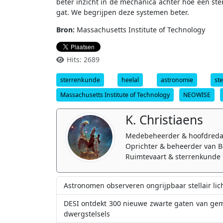
beter inzicht in de mechanica achter hoe een ste
gat. We begrijpen deze systemen beter.
Bron:
Massachusetts Institute of Technology
Hits: 2689
sterrenkunde
heelal
astronomie
ste
Massachusetts Institute of Technology
NEOWISE
K. Christiaens
Medebeheerder & hoofdreda
Oprichter & beheerder van B
Ruimtevaart & sterrenkunde 
Astronomen observeren ongrijpbaar stellair li
DESI ontdekt 300 nieuwe zwarte gaten van gem
dwergstelsels