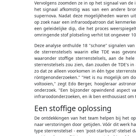
Vervolgens zoomden ze in op het signaal van de in
het signaal afkomstig was van een andere bron
supernova. Nadat deze mogelijkheden waren uit
op zoek naar een infraroodpatroon dat kenmerken
een geleidelijke dip, die het proces weerspiegel
omringende stof plotseling verhit tot ongeveer 1000
Deze analyse onthulde 18 "schone" signalen van
de sterrenstelsels waarin elke TDE was gevon
waaronder stoffige sterrenstelsels, aan de hel
sterrenstelsels zou zien, dan zouden de TDE's in a
zo dat ze alleen voorkomen in één type sterrenst
röntgenonderzoeken." "Het is nu mogelijk om door
voltooien," zegt Edo Berger, hoogleraar astrono
onderzoek. "Een bijzonder opwindend aspect van
infraroodonderzoeken, en ik ben enthousiast om t
Een stoffige oplossing
De ontdekkingen van het team helpen bij het op
naar verstoringen door getijden. Vóór dit werk 
type sterrenstelsel - een 'post-starburst'-stelse