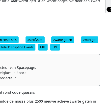
r uit elkaar wordt gerukt en wordt opgeslokt door een zwart
rrenstelsels
astrofysica
zwarte gaten
zwart gat
Tidal Disruption Events
MIT
TDE
cteur van Spacepage.
elgium in Space.
redacteur.
cht rond oude quasars
iddelde massa plus 2500 nieuwe actieve zwarte gaten in