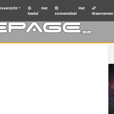
roverzicht
Het
Het
heelal
zonnestelsel
Waarnemen
EPAGE
.be