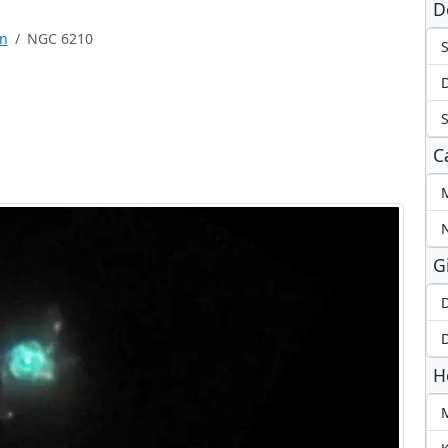
D
n
NGC 6210
S
C
M
G
D
D
H