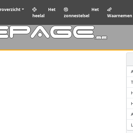
roverzicht
Het
Het
heelal
zonnestelsel
Waarnemen
EPAGE
.be
T
A
L