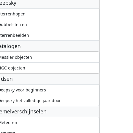
eepsky
Sterrenhopen
Dubbelsterren
terrenbeelden
atalogen
essier objecten
NGC objecten
idsen
eepsky voor beginners
eepsky het volledige jaar door
emelverschijnselen
Meteoren