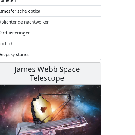
Kometen
tmosferische optica
plichtende nachtwolken
erduisteringen
oollicht
eepsky stories
James Webb Space
Telescope