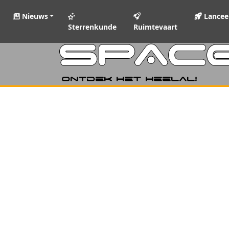
Nieuws
Lancee
Sterrenkunde
Ruimtevaart
SPAC
Ontdek het heelal!