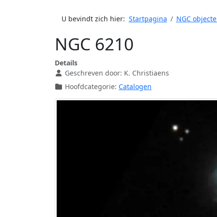
U bevindt zich hier:
Startpagina
NGC objecte
NGC 6210
Details
Geschreven door:
K. Christiaens
Hoofdcategorie:
Catalogen