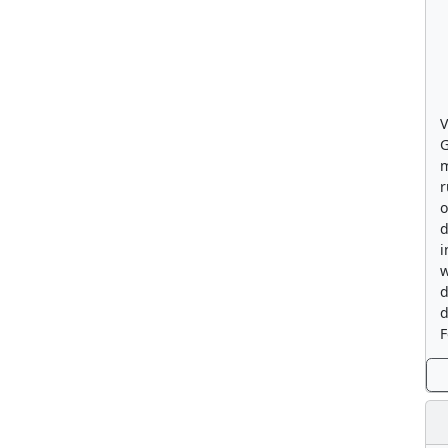
V
G
m
r
o
d
i
w
d
d
F