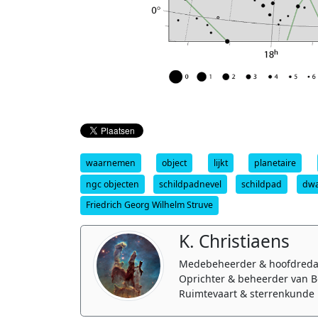
waarnemen
object
lijkt
planetaire
ngc objecten
schildpadnevel
schildpad
dwa
Friedrich Georg Wilhelm Struve
K. Christiaens
Medebeheerder & hoofdreda
Oprichter & beheerder van B
Ruimtevaart & sterrenkunde 