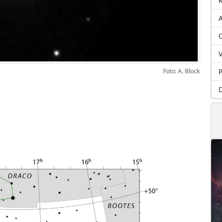
A
O
V
P
Foto: A. Block
D