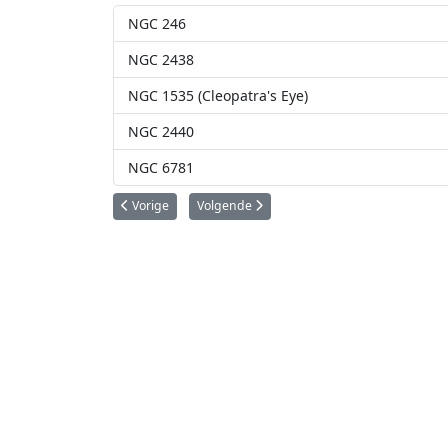
NGC 246
NGC 2438
NGC 1535 (Cleopatra's Eye)
NGC 2440
NGC 6781
Vorig artikel: NGC 5907 (Knife Edge Galaxy)
Volgende artikel: NGC 6445 (Little Gem Neb
Vorige
Volgende