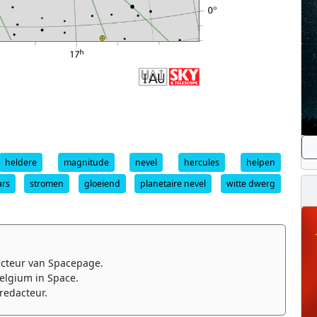
heldere
magnitude
nevel
hercules
helpen
rs
stromen
gloeiend
planetaire nevel
witte dwerg
cteur van Spacepage.
elgium in Space.
redacteur.