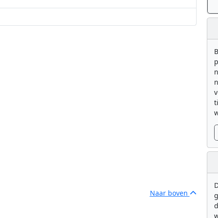
B
p
n
n
v
t
w
D
Naar boven
g
d
w