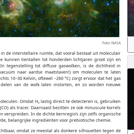
Foto: NASA
n de interstellaire ruimte, dat vooral bestaat uit moleculair
ze kunnen tientallen tot honderden lichtjaren groot zijn en
n tegenstelling tot diffuse gaswolken, is de dichtheid in
t vacuüm naar aardse maatstaven!) om moleculen te laten
hts 10–30 Kelvin, oftewel –260 °C) zorgt ervoor dat het gas
 delen van de wolk laten instorten, en zo worden nieuwe
leculen. Omdat H₂ lastig direct te detecteren is, gebruiken
O) als tracer. Daarnaast bezitten ze ook minuscule korrels
 en verspreiden. In de dichte kernregio’s zijn zelfs organische
de, belangrijke ingrediënten voor prebiotische chemie.
ichtbaar, omdat ze meestal als donkere silhouetten tegen de