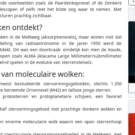
D
nde voorbeelden zoals de Paardenkopnevel of de Donkere
telescopen of zelfs met het blote oog waar te nemen. Met
cturen prachtig zichtbaar.
ken ontdekt?
en in de Melkweg (absorptienevels), maar wisten niet dat
kkeling van radioastronomie in de jaren 1950 werd de
dekt. Dit was een doorbraak: eindelijk kon men de koude,
copen zoals ALMA (Atacama Large Millimeter/submillimeter
rol spelen in de evolutie van sterrenstelsels.
van moleculaire wolken:
est bestudeerde stervormingsgebieden, slechts 1.350
 de beroemde Orionnevel (M42) en talloze jonge sterren.
n protosterren en protoplanetaire schijven, een favoriet
tief stervormingsgebied met prachtige donkere wolken en
n enorme moleculaire wolk waarin een open sterrenhoop
 spectaculaire stervormingsgebieden in de Melkweg, met