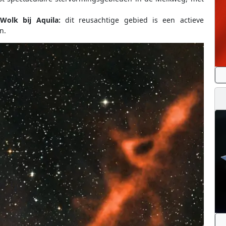
 Wolk bij Aquila:
dit reusachtige gebied is een actieve
n.