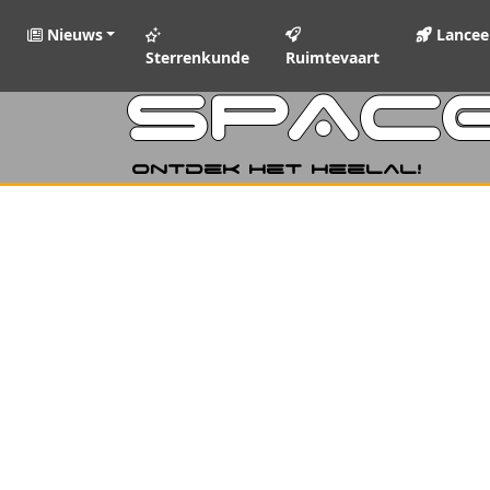
Nieuws
Lancee
Sterrenkunde
Ruimtevaart
SPAC
Ontdek het heelal!