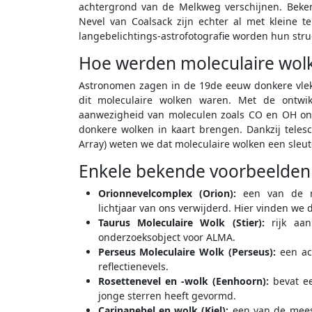
achtergrond van de Melkweg verschijnen. Beke
Nevel van Coalsack zijn echter al met kleine 
langebelichtings-astrofotografie worden hun stru
Hoe werden moleculaire wol
Astronomen zagen in de 19de eeuw donkere vlekk
dit moleculaire wolken waren. Met de ontwi
aanwezigheid van moleculen zoals CO en OH ont
donkere wolken in kaart brengen. Dankzij teles
Array) weten we dat moleculaire wolken een sleutel
Enkele bekende voorbeelden 
Orionnevelcomplex (Orion):
een van de me
lichtjaar van ons verwijderd. Hier vinden we
Taurus Moleculaire Wolk (Stier):
rijk aa
onderzoeksobject voor ALMA.
Perseus Moleculaire Wolk (Perseus):
een ac
reflectienevels.
Rosettenevel en -wolk (Eenhoorn):
bevat ee
jonge sterren heeft gevormd.
Carinanebel en wolk (Kiel):
een van de meest