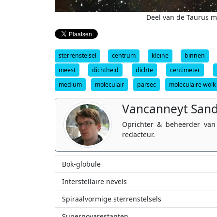
Deel van de Taurus mo
sterrenstelsel
centrum
kleine
binnen
meest
dichtheid
dichte
centimeter
medium
moleculair
parsec
moleculaire wolk
Vancanneyt San
Oprichter & beheerder van
redacteur.
Bok-globule
Interstellaire nevels
Spiraalvormige sterrenstelsels
Supernovarestanten