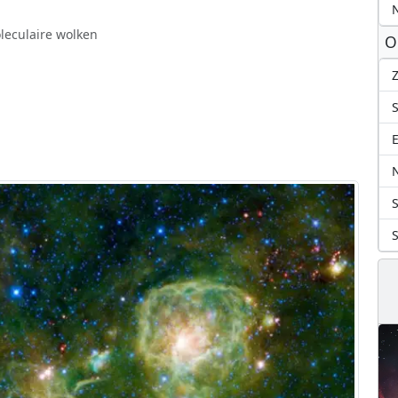
N
leculaire wolken
O
Z
S
N
S