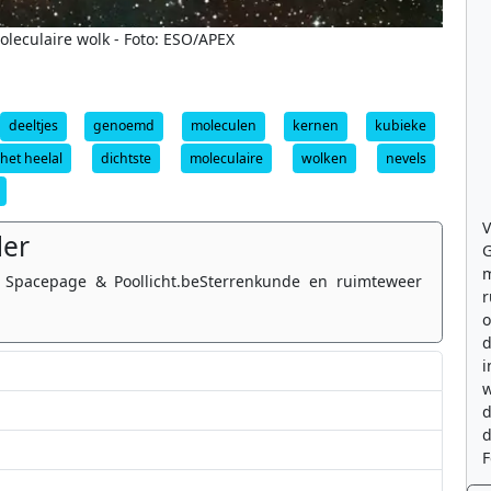
leculaire wolk - Foto: ESO/APEX
deeltjes
genoemd
moleculen
kernen
kubieke
het heelal
dichtste
moleculaire
wolken
nevels
V
der
G
m
 Spacepage & Poollicht.beSterrenkunde en ruimteweer
r
o
d
i
w
d
d
F