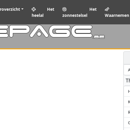
roverzicht
Het
Het
heelal
zonnestelsel
Waarnemen
EPAGE
.be
A
T
H
K
R