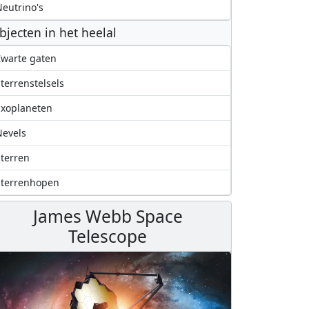
eutrino's
bjecten in het heelal
warte gaten
terrenstelsels
Exoplaneten
evels
terren
Sterrenhopen
James Webb Space
Telescope