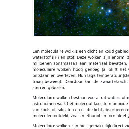
Een moleculaire wolk is een dicht en koud gebied i
waterstof (H₂) en stof. Deze wolken zijn enorm: 
miljoenen zonsmassa’s aan materiaal bevatten. I
moleculaire wolken hoog genoeg (al blijft he
ontstaan en overleven. Hun lage temperatuur (slec
traag beweegt. Daardoor kan de zwaartekracht
sterren geboren.
Moleculaire wolken bestaan vooral uit waterstofmo
astronomen vaak het molecuul koolstofmonoxide (C
van koolstof, silicaten en ijs die licht absorberen
moleculen ontdekt, zoals methanol en formaldehy
Moleculaire wolken zijn niet gemakkelijk direct z