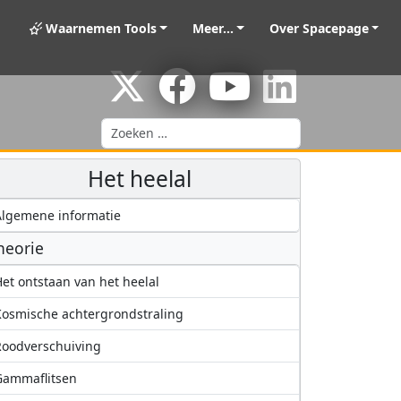
Waarnemen Tools
Meer...
Over Spacepage
Zoeken
Het heelal
lgemene informatie
heorie
et ontstaan van het heelal
osmische achtergrondstraling
oodverschuiving
Gammaflitsen