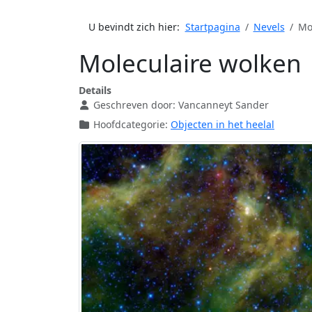
U bevindt zich hier:
Startpagina
Nevels
Mo
Moleculaire wolken
Details
Geschreven door:
Vancanneyt Sander
Hoofdcategorie:
Objecten in het heelal