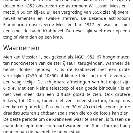
december 1852 observeert de astronoom W. Lassell Messier 1
met zijn 60 cm kijker. Bij een vergroting van 565x ziet hij overal
nevelfilamenten en zwakke sterren. De bekende astronoom
Flammarion observeerde Messier 1 in 1917 en was het niet
eens met de naam Krabnevel. De nevel lijkt veel meer op een
tong of vlam dan op een krab.
Waarnemen
Men kan Messier 1, ook gekend als NGC 1952, 67 boogminuten
ten noordwesten van de ster ζ Tauri terugvinden. Wanneer de
hemel donker genoeg is, is de Krabnevel met een grote
verrekijker (7×50 of 10×50) of kleine telescoop net te zien als
een vaag vlekje. De schijnbare afmetingen van het object zijn
6' x 4'. Met een kleine telescoop of een goede binoculair is er
niet veel meer dan een diffuse gloed te zien. Ook grotere
kijkers, tot 20 cm, tonen niet veel meer structuur, hoogstens
een korrelig uiterlijk. Pas met een 30 of 40 cm telescoop zijn de
draadstructuren zichtbaar zoals men die op de foto's kan zien.
De beste periode om de Krabnevel waar te nemen, is tussen de
maanden september en maart wanneer het Stier (Taurus) hoog
genoeg aan de nachtelijke hemel staat.