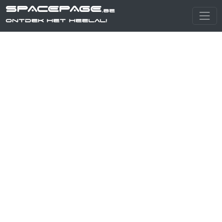
SPACEPAGE
.be
Ontdek het heelal!