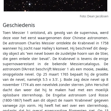
Foto: Dean Jacobsen
Geschiedenis
Toen Messier 1 ontstond, als gevolg van de supernova, werd
deze voor het eerst waargenomen door Chinese astronomen.
De astronoom Charles Messier ontdekte de Krabnevel in 1758
wanneer hij zocht naar Halley's komeet. Hij beschreef dit deep-
sky object als "een nevel boven de zuidelijke hoorn van de Stier,
die geen enkele ster bevat". De Krabnevel is tevens de enige
supernovaerestant in de bekende Messiercatalogus. De
astronoom D’Arrest beschrijft Messier 1 als een mooie, zwakke,
onopgeloste nevel. Op 25 maart 1765 bepaalt hij de grootte
van de nevel, namelijk 5.5 x 3.5’. J. Bode zag deze nevel op 8
november 1774 als een nevelvlek zonder sterren. John Herschel
dacht dan weer dat hij te maken had met een moeilijk
oplosbare sterrenhoop. De Engelse astronoom Lord Rosse
(1800-1867) heeft aan dit object de naam 'Krabnevel' gegeven
vanwege zijn vorm. Hij heeft het wel over een sterrenhoop,
ondanks dat hij overal eigenaardige filamenten ziet. Op 15