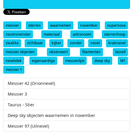
messier
sterren
waarnemen
november
supernova
neutronenster
materiaal
astronoom
sterrenhoop
zwakke
zichtbaar
kijker
zonder
nevel
krabnevel
messier objecten
observeert
filamenten
lassell
nevelvlek
eigenaardige
messierlijst
deep sky
M1
messier 1
Messier 42 (Orionnevel)
Messier 3
Taurus - Stier
Deep sky objecten waarnemen in november
Messier 97 (Uilnevel)