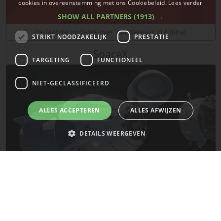
cookies in overeenstemming met ons Cookiebeleid.
Lees verder
SHOW ALL PARTNERS
(1913) →
De laatste updates over ruimtevaart in China!
STRIKT NOODZAKELIJK
PRESTATIE
SpaceX
TARGETING
FUNCTIONEEL
NIET-GECLASSIFICEERD
ALLES ACCEPTEREN
ALLES AFWIJZEN
DETAILS WEERGEVEN
Strikt noodzakelijk
Prestatie
Targeting
Functioneel
Niet-geclassificeerd
De laatste updates van SpaceX!
Strikt noodzakelijke cookies maken de kernfunctionaliteiten van de
website mogelijk, zoals gebruikersaanmelding en accountbeheer. De