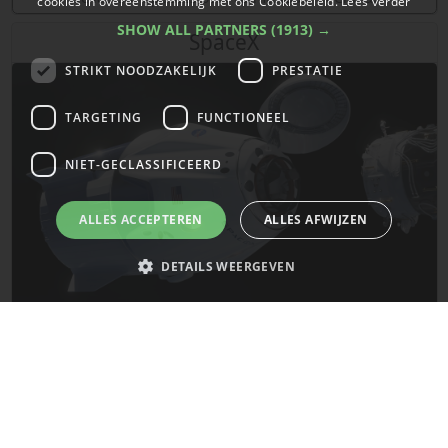
cookies in overeenstemming met ons Cookiebeleid.
Lees verder
SHOW ALL PARTNERS
(1913) →
SpaceX
STRIKT NOODZAKELIJK
PRESTATIE
TARGETING
FUNCTIONEEL
NIET-GECLASSIFICEERD
ALLES ACCEPTEREN
ALLES AFWIJZEN
DETAILS WEERGEVEN
De laatste updates van SpaceX!
Strikt noodzakelijk
Prestatie
Targeting
Functioneel
Mars
Niet-geclassificeerd
Strikt noodzakelijke cookies maken de kernfunctionaliteiten van de
website mogelijk, zoals gebruikersaanmelding en accountbeheer. De
website kan niet goed worden gebruikt zonder de strikt noodzakelijke