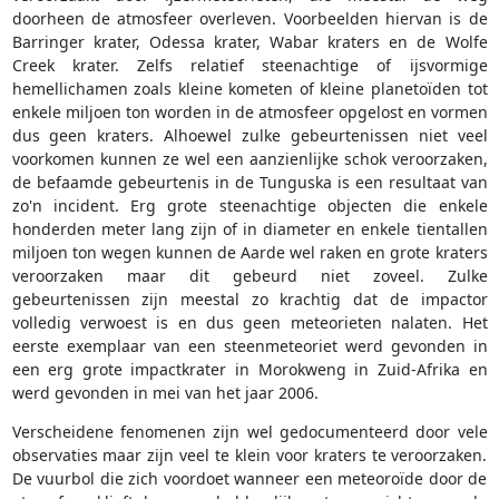
doorheen de atmosfeer overleven. Voorbeelden hiervan is de
Barringer krater, Odessa krater, Wabar kraters en de Wolfe
Creek krater. Zelfs relatief steenachtige of ijsvormige
hemellichamen zoals kleine kometen of kleine planetoïden tot
enkele miljoen ton worden in de atmosfeer opgelost en vormen
dus geen kraters. Alhoewel zulke gebeurtenissen niet veel
voorkomen kunnen ze wel een aanzienlijke schok veroorzaken,
de befaamde gebeurtenis in de Tunguska is een resultaat van
zo'n incident. Erg grote steenachtige objecten die enkele
honderden meter lang zijn of in diameter en enkele tientallen
miljoen ton wegen kunnen de Aarde wel raken en grote kraters
veroorzaken maar dit gebeurd niet zoveel. Zulke
gebeurtenissen zijn meestal zo krachtig dat de impactor
volledig verwoest is en dus geen meteorieten nalaten. Het
eerste exemplaar van een steenmeteoriet werd gevonden in
een erg grote impactkrater in Morokweng in Zuid-Afrika en
werd gevonden in mei van het jaar 2006.
Verscheidene fenomenen zijn wel gedocumenteerd door vele
observaties maar zijn veel te klein voor kraters te veroorzaken.
De vuurbol die zich voordoet wanneer een meteoroïde door de