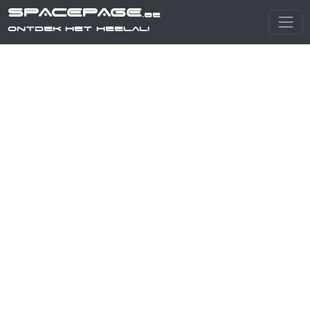
SPACEPAGE
.be
Ontdek het heelal!