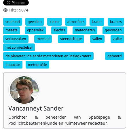
Hits: 9074
snelheid
gevallen
kleine
atmosfeer
krater
kraters
meeste
oppervlak
slechts
meteorieten
gevonden
veroorzaken
meestal
steenachtige
vallen
zulke
het zonnestelsel
de planeten: de aarde:meteorieten en inslagkraters
gehoord
impactor
meteoroïde
Vancanneyt Sander
Oprichter & beheerder van Spacepage &
Poollicht.beSterrenkunde en ruimteweer redacteur.