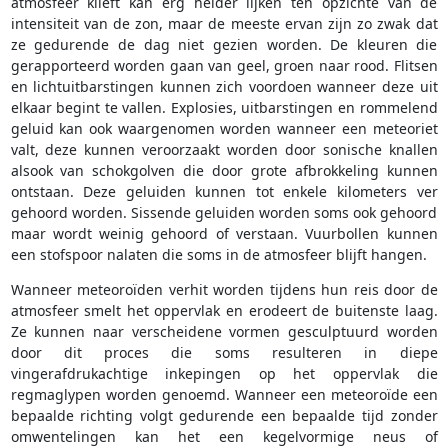
atmosfeer klieft kan erg helder lijken ten opzichte van de
intensiteit van de zon, maar de meeste ervan zijn zo zwak dat
ze gedurende de dag niet gezien worden. De kleuren die
gerapporteerd worden gaan van geel, groen naar rood. Flitsen
en lichtuitbarstingen kunnen zich voordoen wanneer deze uit
elkaar begint te vallen. Explosies, uitbarstingen en rommelend
geluid kan ook waargenomen worden wanneer een meteoriet
valt, deze kunnen veroorzaakt worden door sonische knallen
alsook van schokgolven die door grote afbrokkeling kunnen
ontstaan. Deze geluiden kunnen tot enkele kilometers ver
gehoord worden. Sissende geluiden worden soms ook gehoord
maar wordt weinig gehoord of verstaan. Vuurbollen kunnen
een stofspoor nalaten die soms in de atmosfeer blijft hangen.
Wanneer meteoroïden verhit worden tijdens hun reis door de
atmosfeer smelt het oppervlak en erodeert de buitenste laag.
Ze kunnen naar verscheidene vormen gesculptuurd worden
door dit proces die soms resulteren in diepe
vingerafdrukachtige inkepingen op het oppervlak die
regmaglypen worden genoemd. Wanneer een meteoroïde een
bepaalde richting volgt gedurende een bepaalde tijd zonder
omwentelingen kan het een kegelvormige neus of