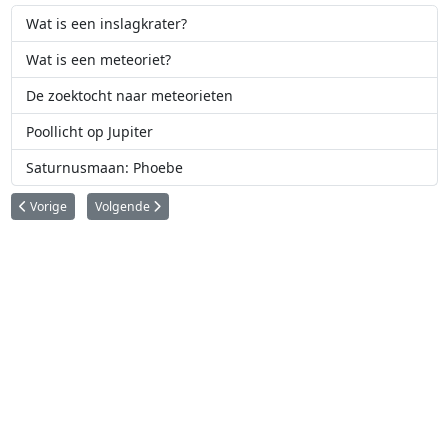
Wat is een inslagkrater?
Wat is een meteoriet?
De zoektocht naar meteorieten
Poollicht op Jupiter
Saturnusmaan: Phoebe
Vorig artikel: Wat is een meteoriet?
Volgende artikel: De zoektocht naar meteorieten
Vorige
Volgende