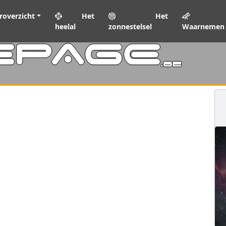
roverzicht
Het
Het
heelal
zonnestelsel
Waarnemen
EPAGE
.be