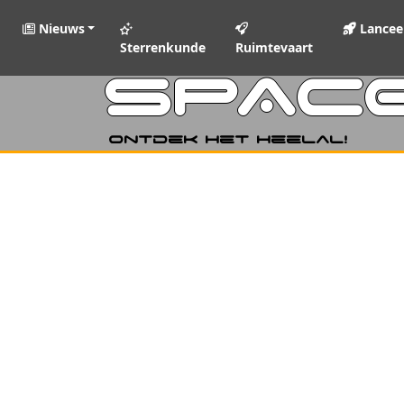
Nieuws
Lancee
Sterrenkunde
Ruimtevaart
SPAC
Ontdek het heelal!