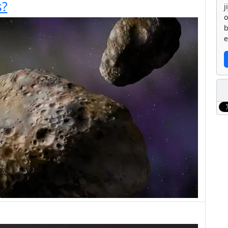
s?
j
b
e