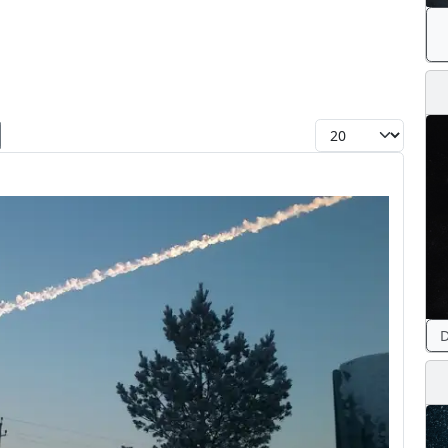
Toon #
D