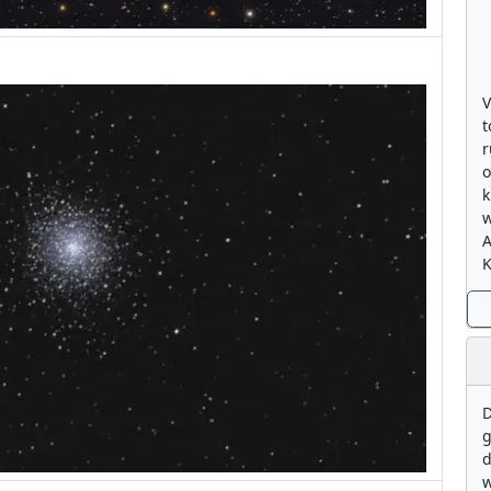
V
t
r
o
k
w
K
D
g
d
w