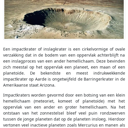
Een impactkrater of inslagkrater is een cirkelvormige of ovale
verzakking dat in de bodem van een oppervlak achterblijft na
een inslagproces van een ander hemellichaam. Deze bevinden
zich meestal op het oppervlak een planeet, een maan of een
planetoïde. De bekendste en meest indrukwekkende
impactkrater op Aarde is ongetwijfeld de Barringerkrater in de
Amerikaanse staat Arizona.
Impactkraters worden gevormd door een botsing van een klein
hemellichaam (meteoriet, komeet of planetoïde) met het
oppervlak van een ander en groter hemellichaam. Na het
ontstaan van het zonnestelsel bleef veel puin rondzwerven
tussen de jonge planeten dat op de planeten insloeg. Hierdoor
vertonen veel inactieve planeten zoals Mercurius en manen als