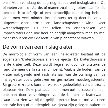
onze Maan vandaag de dag nog steeds veel inslagkraters. Op
planeten zoals de Aarde, of manen zoals de Jupitermaan Io, die
geologisch actief zijn of een behoorlijke dampkring hebben,
vindt men veel minder inslagkraters terug doordat ze zijn
uitgewist door erosie en landschapshernieuwing. Voor
wetenschappers zis het tellen en onderzoeken van
impactkraters dan ook heel belangrijk aangezien men zo veel
meer kan leren over de leeftijd van planeetoppervlakten.
De vorm van een inslagkrater
De morfologie of vorm van een inslagkrater bestaat uit de
zogeheten 'kraterdepressie' en de 'ejecta'. De kraterdepressie
is de krater zelf. Deze wordt begrensd door de uitstekende
rand die men de 'kraterrand' noemt. Vaak is de bodem van de
krater ook gevuld met restmateriaal van de vorming van de
inslagkrater zoals gebroken en gesmolten moedergesteente.
Bij grotere kraters kunnen we vaak gedeeltelijk concentrische
plateaus zien. Deze plateaus noemt men ook 'terrassen' en zijn
ontstaan door verzakkingen van de binnenste kraterwand.
Daarnaast zien we bij dergelijke grotere kraters ook vaak een
centrale berg of middenpiek. De ejecta zijn gelegen buiten de