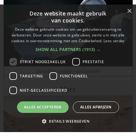
×
Deze website maakt gebruik
van cookies.
Deze website gebruikt cookies om uw gebruikerservaring te
verbeteren. Door onze website te gebruiken, stemt u in met alle
cookies in overeenstemming met ons Cookiebeleid.
Lees verder
SHOW ALL PARTNERS
(1913) →
STRIKT NOODZAKELIJK
PRESTATIE
De laatste updates van SpaceX!
TARGETING
FUNCTIONEEL
Mars
NIET-GECLASSIFICEERD
ALLES ACCEPTEREN
ALLES AFWIJZEN
DETAILS WEERGEVEN