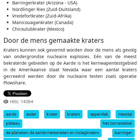
Barringerkrater (Arizona - USA)
Nördlinger Ries (Zuid-Duitsland)
Vredefortkrater (Zuid-Afrika)
Manicouagankrater (Canada)
Chicxulubkrater (Mexico)
Door de mens gemaakte kraters
Kraters kunnen ook gevormd worden door de mens als gevolg
van ondergrondse nucleaire explosies. Eén van de meest
bekraterde gebieden op de Aarde is het kernwapentestgebied
in de Amerikaanse staat Nevada waar een aantal kraters
gecreeërd werden door de nucleaire testen zoals operatie
Plowshare.
Hits: 14364
aarde
water
krater
kraters
oppervlak
meestal
plateau
het zonnestelsel
de planeten: de aarde:meteorieten en inslagkraters
barringer