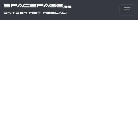
SPACEPAGE
.be
Ontdek het heelal!