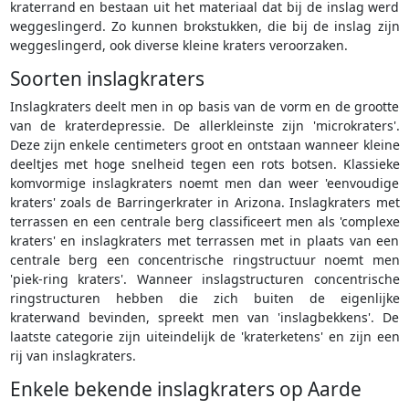
kraterrand en bestaan uit het materiaal dat bij de inslag werd
weggeslingerd. Zo kunnen brokstukken, die bij de inslag zijn
weggeslingerd, ook diverse kleine kraters veroorzaken.
Soorten inslagkraters
Inslagkraters deelt men in op basis van de vorm en de grootte
van de kraterdepressie. De allerkleinste zijn 'microkraters'.
Deze zijn enkele centimeters groot en ontstaan wanneer kleine
deeltjes met hoge snelheid tegen een rots botsen. Klassieke
komvormige inslagkraters noemt men dan weer 'eenvoudige
kraters' zoals de Barringerkrater in Arizona. Inslagkraters met
terrassen en een centrale berg classificeert men als 'complexe
kraters' en inslagkraters met terrassen met in plaats van een
centrale berg een concentrische ringstructuur noemt men
'piek-ring kraters'. Wanneer inslagstructuren concentrische
ringstructuren hebben die zich buiten de eigenlijke
kraterwand bevinden, spreekt men van 'inslagbekkens'. De
laatste categorie zijn uiteindelijk de 'kraterketens' en zijn een
rij van inslagkraters.
Enkele bekende inslagkraters op Aarde