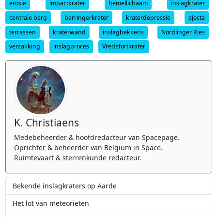
erosie
impactkrater
hemellichaam
inslagkrater
centrale berg
barringerkrater
kraterdepressie
ejecta
terrassen
kraterwand
inslagbekkens
Nördlinger Ries
verzakking
inslagproces
Vredefortkrater
K. Christiaens
Medebeheerder & hoofdredacteur van Spacepage.
Oprichter & beheerder van Belgium in Space.
Ruimtevaart & sterrenkunde redacteur.
Bekende inslagkraters op Aarde
Het lot van meteorieten