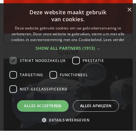
×
Deze website maakt gebruik
van cookies.
Deze website gebruikt cookies om uw gebruikerservaring te
verbeteren. Door onze website te gebruiken, stemt u in met alle
De laatste updates over ruimtevaart in China!
cookies in overeenstemming met ons Cookiebeleid.
Lees verder
SHOW ALL PARTNERS
(1913) →
SpaceX
STRIKT NOODZAKELIJK
PRESTATIE
TARGETING
FUNCTIONEEL
NIET-GECLASSIFICEERD
ALLES ACCEPTEREN
ALLES AFWIJZEN
DETAILS WEERGEVEN