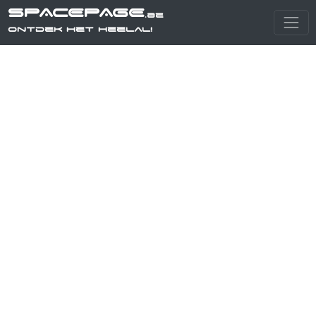
SPACEPAGE
.be
Ontdek het heelal!