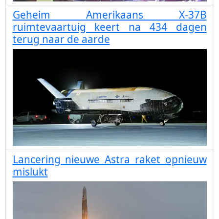
Geheim Amerikaans X-37B
ruimtevaartuig keert na 434 dagen
terug naar de aarde
Lancering nieuwe Astra raket opnieuw
mislukt