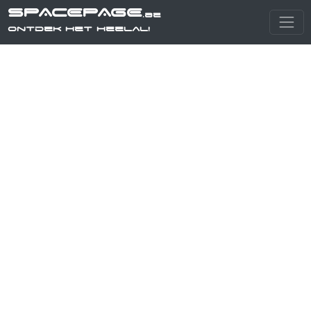
SPACEPAGE
.be
Ontdek het heelal!