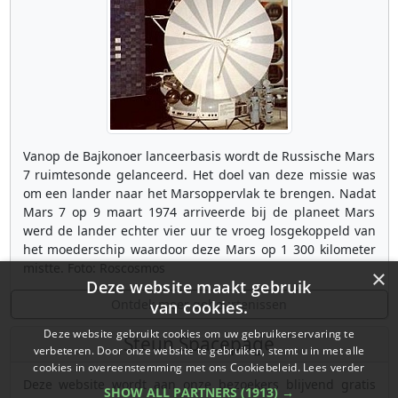
Vanop de Bajkonoer lanceerbasis wordt de Russische Mars
7 ruimtesonde gelanceerd. Het doel van deze missie was
om een lander naar het Marsoppervlak te brengen. Nadat
Mars 7 op 9 maart 1974 arriveerde bij de planeet Mars
werd de lander echter vier uur te vroeg losgekoppeld van
het moederschip waardoor deze Mars op 1 300 kilometer
mistte. Foto: Roscosmos
×
Deze website maakt gebruik
Ontdek meer gebeurtenissen
van cookies.
Deze website gebruikt cookies om uw gebruikerservaring te
Steun Spacepage
verbeteren. Door onze website te gebruiken, stemt u in met alle
cookies in overeenstemming met ons Cookiebeleid.
Lees verder
Deze website wordt aan onze bezoekers blijvend gratis
SHOW ALL PARTNERS
(1913) →