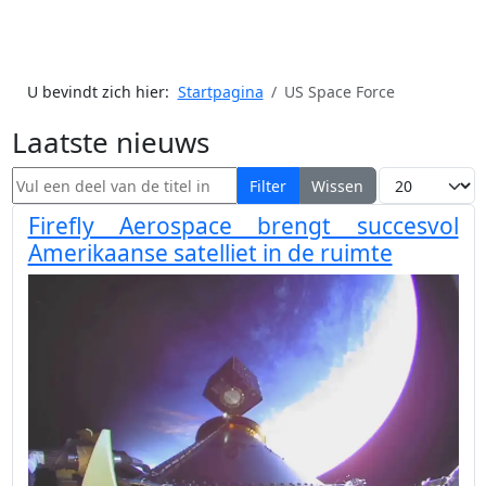
U bevindt zich hier:
Startpagina
US Space Force
Laatste nieuws
Vul een deel van de titel in
Toon #
Filter
Wissen
Firefly Aerospace brengt succesvol
Amerikaanse satelliet in de ruimte